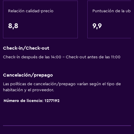
Vista al mar
Relación calidad-precio
Puntuación de la ubi
Zona de estar
Sofá
8,8
9,9
Habitaciones insonorizadas
Insonorización
Check-in/Check-out
Teléfono
Check-in después de las 14:00 - Check-out antes de las 11:00
Piso de mosaico/mármol
Cancelación/prepago
Servicios básicos
Las políticas de cancelación/prepago varían según el tipo de
Wifi gratis
habitación y el proveedor.
Internet
Número de licencia: 1277192
Ropa de cama
Toallas
Artículos de aseo gratis