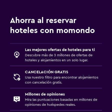
Piscina
Piscina al aire libre
Ahorra al reservar
Toallas para piscina
hoteles con momondo
Accesibilidad y adecuación
Habitaciones para no fumadores disponibles
Las mejores ofertas de hoteles para ti
Descubre más de 3 millones de ofertas de
Lavandería
hoteles y alojamientos en un solo lugar.
Lavandería
CANCELACIÓN GRATIS
Usa nuestro filtro para encontrar alojamientos
Habitación
con cancelación gratis.
Armario o clóset
Millones de opiniones
Mira las puntuaciones basadas en millones de
Ideal para familias
opiniones de huéspedes reales.