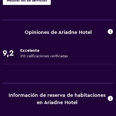
Mostrar los 58 servicios
Actividades
Senderismo
Acceso a la playa
Opiniones de Ariadne Hotel
Ciclismo
Submarinismo
Excelente
9,2
Buceo
315 calificaciones verificadas
Buceo
Paseos a caballo
Parque acuático
Windsurf
Información de reserva de habitaciones
General
en Ariadne Hotel
Acceso a la playa