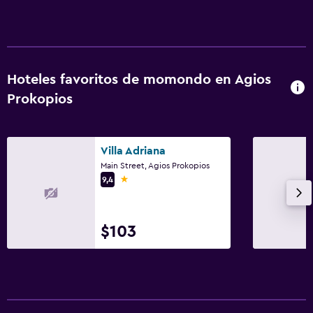
TV
Salud y seguridad
Limpieza diaria
Hoteles favoritos de momondo en Agios
Botiquín de primeros auxilios
Prokopios
Caja fuerte
Servicios y facilidades
Villa Adriana
Main Street, Agios Prokopios
Renta de autos
1 estrella
9,4
Servicio de despertador
Caja fuerte
$103
Estacionamiento y transporte
Estacionamiento gratuito
Estacionamiento privado