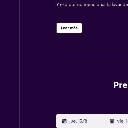
Y eso por no mencionar la lavanderí
Leer más
Pre
jue. 13/8
-
vie. 