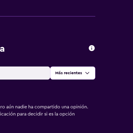
a
Ordenar por
:
Más recientes
ero aún nadie ha compartido una opinión.
bicación para decidir si es la opción