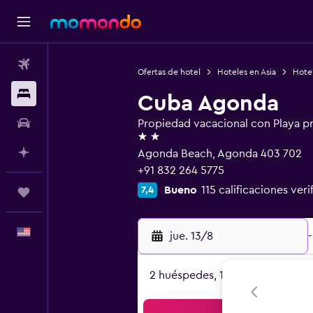
Vuelos
Ofertas de hotel
Hoteles en Asia
Hotel
Alojamientos
Cuba Agonda
Autos
Propiedad vacacional con Playa p
2 estrellas
Planifica con IA
Agonda Beach, Agonda 403 702
+91 832 264 5775
Bueno
115 calificaciones veri
7,4
Trips
Español
jue. 13/8
-
2 huéspedes, 1 habitación