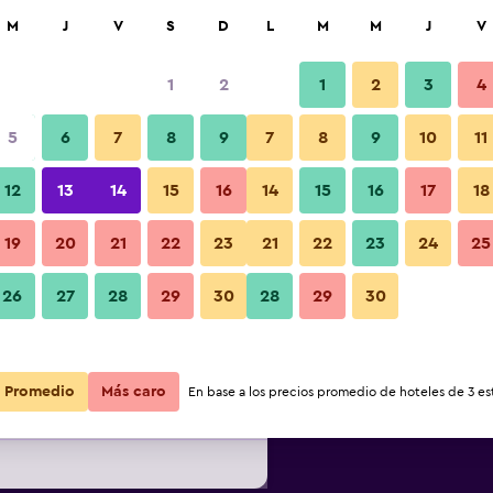
car
M
J
V
S
D
L
M
M
J
V
1
2
1
2
3
4
s barata de precio por noche
5
6
7
8
9
7
8
9
10
11
Balcón
r
Total noche
12
13
14
15
16
14
15
16
17
18
19
20
21
22
23
21
22
23
24
25
$55
Ver oferta
26
27
28
29
30
28
29
30
Fotos
$58
Ver oferta
Promedio
Más caro
En base a los precios promedio de hoteles de 3 est
$69
Ver oferta