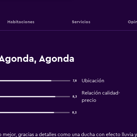
Habitaciones
Servicios
Opin
 Agonda, Agonda
Ubicación
7,8
Relación calidad-
8,3
precio
8,2
 mejor, gracias a detalles como una ducha con efecto lluvia y 