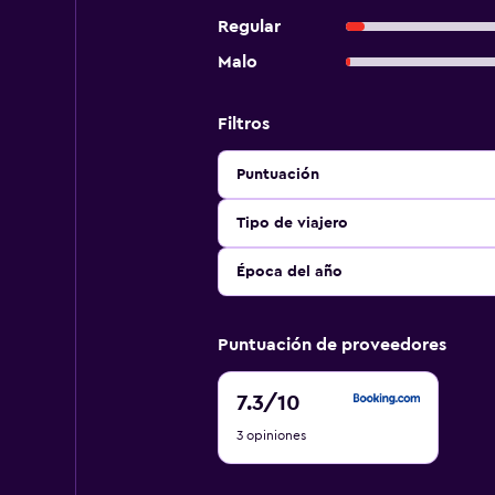
Regular
Malo
Filtros
Puntuación
Tipo de viajero
Época del año
Puntuación de proveedores
7.3
7.3
/10
de
3 opiniones
10