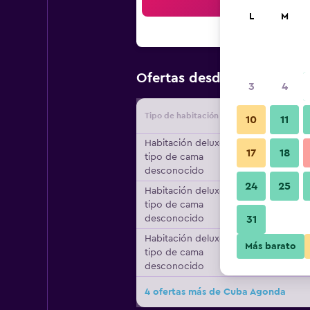
Bus
L
M
$55
Ofertas desde
/
Oferta má
3
4
Tipo de habitación
Proveedo
10
11
Habitación deluxe,
17
18
tipo de cama
desconocido
24
25
Habitación deluxe,
tipo de cama
desconocido
31
Habitación deluxe,
Más barato
tipo de cama
desconocido
4 ofertas más de Cuba Agonda