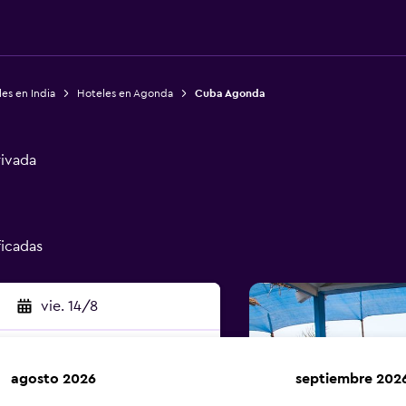
es en India
Hoteles en Agonda
Cuba Agonda
rivada
ficadas
vie. 14/8
agosto 2026
septiembre 202