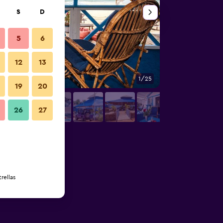
S
D
5
6
12
13
1/25
Otros
19
20
26
27
rellas