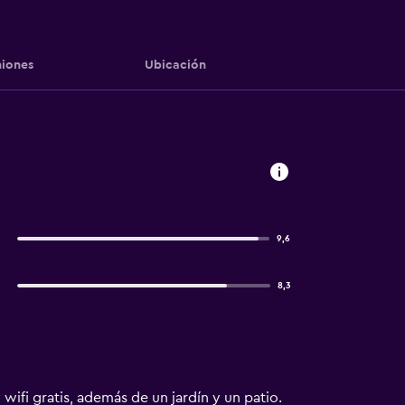
iones
Ubicación
9,6
8,3
wifi gratis, además de un jardín y un patio.