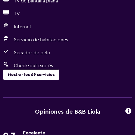
TV de pantalla plana
TV
Internet
Servicio de habitaciones
Secador de pelo
Check-out exprés
Mostrar los 69 servicios
Servicios básicos
Wifi gratis
Dispositivo hotspot móvil
Opiniones de B&B Liola
Wifi disponible en todas las instalaciones
Internet
Excelente