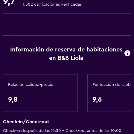
9,7
Ropa de cama
1.502 calificaciones verificadas
Toallas
Artículos de aseo gratis
Champú
Calefacción
Información de reserva de habitaciones
Adaptador
en B&B Liola
Gel de ducha
Aire acondicionado
Papeleras
Relación calidad-precio
Puntuación de la ubi
Cocina
9,8
9,6
Copas
Tetera eléctrica
Check-in/Check-out
Cocina compartida
Check-in después de las 16:30 - Check-out antes de las 10:00
Lavavajillas