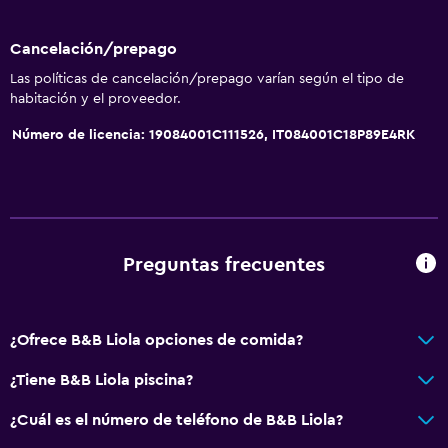
Horno
Cancelación/prepago
Utensilios de cocina
Las políticas de cancelación/prepago varían según el tipo de
Cocina
habitación y el proveedor.
Tostadora
Número de licencia: 19084001C111526, IT084001C18P89E4RK
Nevera
Cocina
Baño
Preguntas frecuentes
Ducha
Gorro de baño
¿Ofrece B&B Liola opciones de comida?
Baño pequeño adicional
Bidé
¿Tiene B&B Liola piscina?
Secador de pelo
¿Cuál es el número de teléfono de B&B Liola?
Aseo