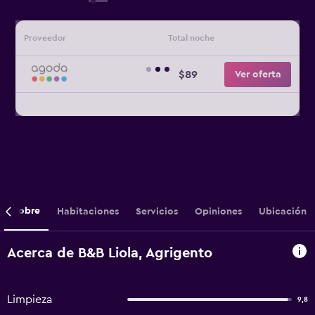
Proveedor
Total noche
$89
Ver oferta
Sobre
Habitaciones
Servicios
Opiniones
Ubicación
Acerca de B&B Liola, Agrigento
Limpieza
9,8