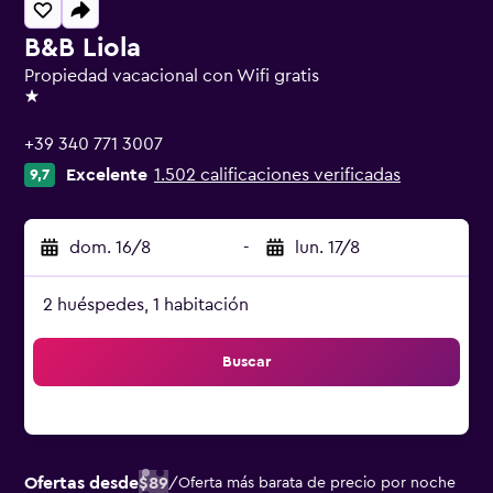
B&B Liola
Propiedad vacacional con Wifi gratis
1 estrella
+39 340 771 3007
Excelente
1.502 calificaciones verificadas
9,7
dom. 16/8
-
lun. 17/8
2 huéspedes, 1 habitación
Buscar
Ofertas desde
$89
/
Oferta más barata de precio por noche