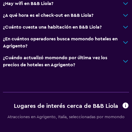
¿Hay wifi en B&B Liola?
Papel higiénico
¿A qué hora es el check-out en B&B Liola?
Baño privado
¿Cuánto cuesta una habitación en B&B Liola?
General
¿En cuántos operadores busca momondo hoteles en
Vista a una calle tranquila
Agrigento?
Habitaciones familiares
¿Cuándo actualizó momondo por última vez los
Vista al patio interior
precios de hoteles en Agrigento?
Vista a punto de interés
Casilleros
Piso de mosaico/mármol
Espacio de almacenamiento
Lugares de interés cerca de B&B Liola
Accesibilidad y adecuación
Atracciones en Agrigento, Italia, seleccionadas por momondo
Unidad ubicada en la planta baja