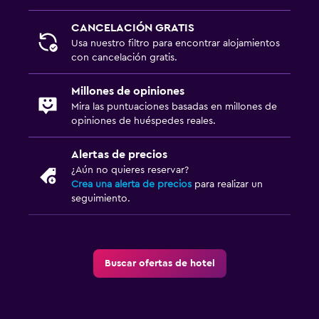
Escritorio
CANCELACIÓN GRATIS
Usa nuestro filtro para encontrar alojamientos
con cancelación gratis.
Ideal para familias
Cuna/cama nido disponibles
Millones de opiniones
Libros, DVD, música para niños
Mira las puntuaciones basadas en millones de
opiniones de huéspedes reales.
Comidas para niños
Alertas de precios
Sistema de entretenimiento
¿Aún no quieres reservar?
Crea una alerta de precios
para realizar un
TV de pantalla plana
seguimiento.
TV
Comedor
Buscar ofertas de hotel
Almuerzos para llevar
Menús para dietas especiales (bajo petición)