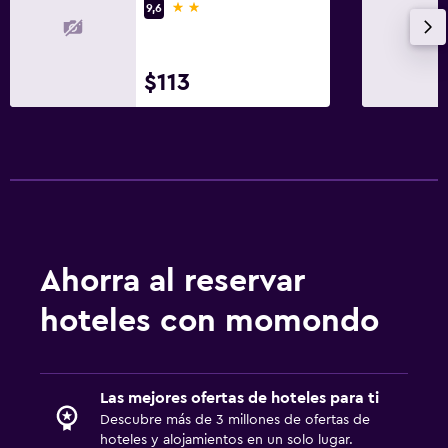
2 estrellas
9,6
Servicios y facilidades
Servicio de habitaciones
$113
Acceso con llave
Check-out exprés
Check-in/check-out privado
Estacionamiento y transporte
Servicio de traslado (gratis)
Ahorra al reservar
Estacionamiento en la calle
hoteles con momondo
Estacionamiento gratuito
Zona de trabajo
Las mejores ofertas de hoteles para ti
Fax/fotocopiadora
Descubre más de 3 millones de ofertas de
hoteles y alojamientos en un solo lugar.
Laptop