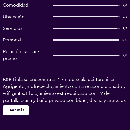
Comodidad
9,6
Ubicación
9,6
Servicios
9,5
Personal
10,0
Relación calidad-
9,8
precio
B&B Liolà se encuentra a 14 km de Scala dei Turchi, en
Agrigento, y ofrece alojamiento con aire acondicionado y
wifi gratis. El alojamiento está equipado con TV de
pantalla plana y baño privado con bidet, ducha y artículos
de aseo gratuitos. La cocina dispone de nevera,
Leer más
lavavajillas y horno. También hay fogones, tostadora y
hervidor. Heraclea Minoa está a 37 km del alojamiento, y
Teatro Luigi Pirandello está a 5 min a pie. El aeropuerto