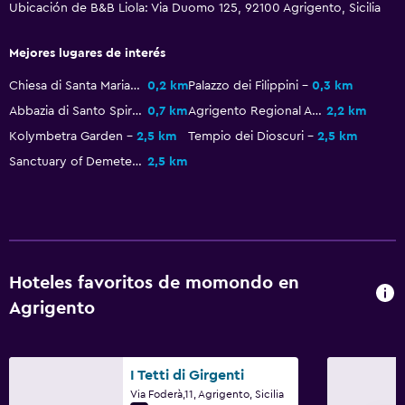
Para no fumadores
Ubicación de B&B Liola: Via Duomo 125, 92100 Agrigento, Sicilia
Almohada sin plumas
Mejores lugares de interés
Entrada privada
Chiesa di Santa Maria dei Greci
0,2 km
Palazzo dei Filippini
0,3 km
Abbazia di Santo Spirito
0,7 km
Agrigento Regional Archaeological Museum
2,2 km
Habitación
Kolymbetra Garden
2,5 km
Tempio dei Dioscuri
2,5 km
Cama plegable
Sanctuary of Demeter and Persephone
2,5 km
Enchufe cerca de la cama
Perchero
Armario o clóset
Salud y seguridad
Hoteles favoritos de momondo en
Agrigento
Limpieza diaria
Botiquín de primeros auxilios
Mosquitera
I Tetti di Girgenti
Via Foderà,11, Agrigento, Sicilia
Seguridad las 24 horas