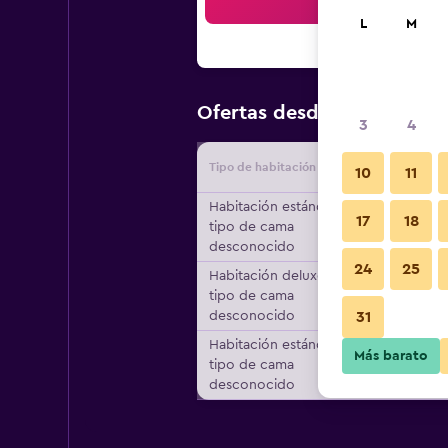
Bus
L
M
$92
Ofertas desde
/
Oferta má
3
4
Tipo de habitación
Proveedo
10
11
Habitación estándar,
17
18
tipo de cama
desconocido
24
25
Habitación deluxe,
tipo de cama
desconocido
31
Habitación estándar,
Más barato
tipo de cama
desconocido