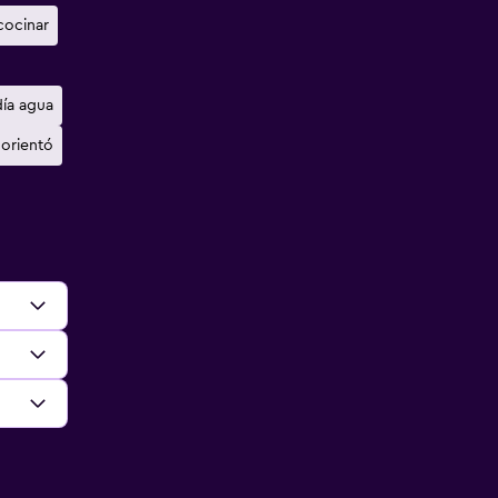
cocinar
día agua
orientó