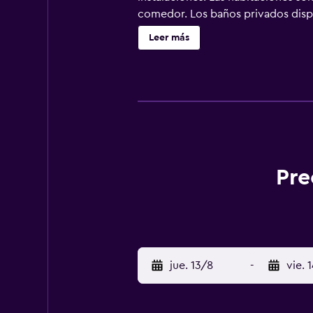
comedor. Los baños privados dispon
Home Hotel se encuentra a 5 minut
Leer más
km.
Pre
jue. 13/8
-
vie. 