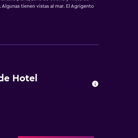
Algunas tienen vistas al mar. El Agrigento
s. La playa de arena de Maddalusa está a 6
 de Hotel