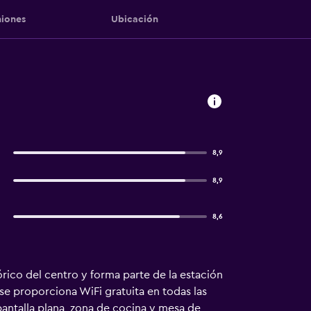
iones
Ubicación
8,9
8,9
8,6
rico del centro y forma parte de la estación
e proporciona WiFi gratuita en todas las
pantalla plana, zona de cocina y mesa de