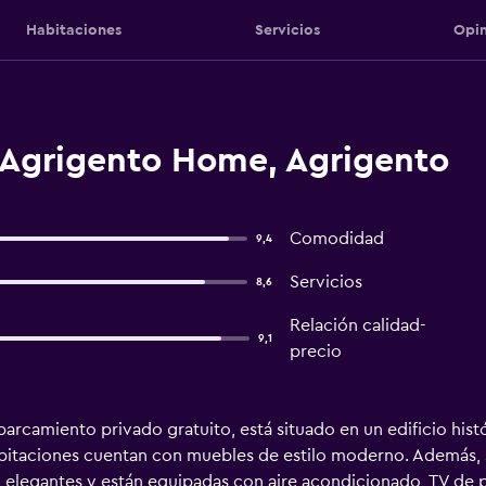
Habitaciones
Servicios
Opin
 Agrigento Home, Agrigento
Comodidad
9,4
Servicios
8,6
Relación calidad-
9,1
precio
rcamiento privado gratuito, está situado en un edificio histó
abitaciones cuentan con muebles de estilo moderno. Además, s
n elegantes y están equipadas con aire acondicionado, TV de 