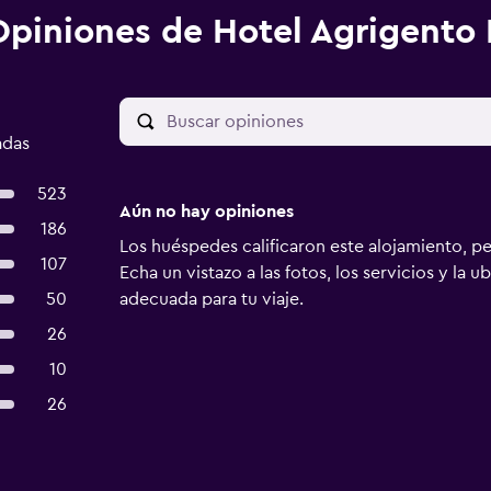
Opiniones de Hotel Agrigent
adas
523
Aún no hay opiniones
186
Los huéspedes calificaron este alojamiento, p
107
Echa un vistazo a las fotos, los servicios y la u
50
adecuada para tu viaje.
26
10
26