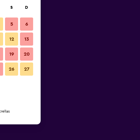
S
D
5
6
12
13
19
20
26
27
rellas