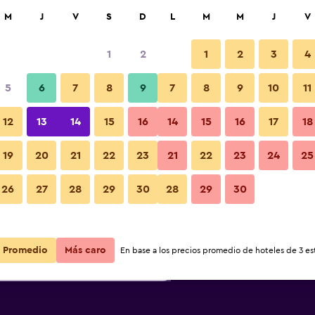
car
M
J
V
S
D
L
M
M
J
V
1
2
1
2
3
4
s barata de precio por noche
5
6
7
8
9
7
8
9
10
11
r
Total noche
12
13
14
15
16
14
15
16
17
18
19
20
21
22
23
21
22
23
24
25
$92
Ver oferta
26
27
28
29
30
28
29
30
$100
Ver oferta
Promedio
Más caro
En base a los precios promedio de hoteles de 3 est
$103
Ver oferta