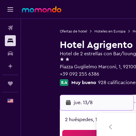
Vuelos
Ofertas de hotel
Hoteles en Europa
Ho
Alojamientos
Hotel Agrigent
Autos
Hotel de 2 estrellas con Bar/loun
2 estrellas
Planifica con IA
Piazza Guglielmo Marconi, 1, 92100 
+39 092 255 6386
Muy bueno
928 calificacione
8,4
Trips
Español
jue. 13/8
-
2 huéspedes, 1 habitación