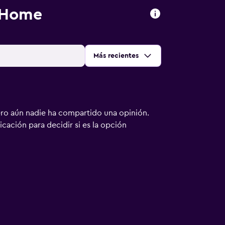
o Home
Ordenar por
:
Más recientes
ero aún nadie ha compartido una opinión.
bicación para decidir si es la opción