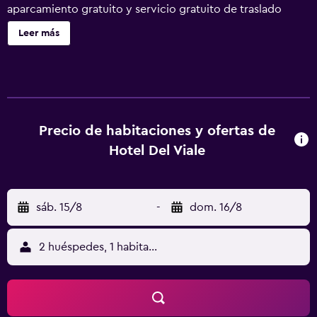
aparcamiento gratuito y servicio gratuito de traslado
desde la estación de tren. También encontrarás servicios
Leer más
de conserjería, servicio de tintorería y lavandería. Hotel
Del Viale ofrece 20 alojamientos con caja fuerte y
periódicos gratuitos. Todos los alojamientos tienen
mobiliario diferente. Las camas tienen colchones
viscoelásticos y están vestidas con ropa de cama de alta
calidad. Se ofrece una televisión de pantalla plana de 15
Precio de habitaciones y ofertas de
pulgadas con canales digitales. Los baños están equipados
Hotel Del Viale
con ducha y bañera combinadas, bidé, artículos de
higiene personal gratuitos y secador de pelo. Los
huéspedes pueden navegar por la web gracias a nuestro
sáb. 15/8
-
dom. 16/8
acceso a Internet wifi gratis. Los servicios para las
personas de negocios incluyen escritorio y teléfono. Se
ofrece servicio de limpieza todos los días y es posible
2 huéspedes, 1 habitación
solicitar tabla de planchar con plancha. Se pueden
practicar las actividades de ocio y esparcimiento que se
indican más abajo en las instalaciones o cerca del
alojamiento (es posible que se aplique un recargo).