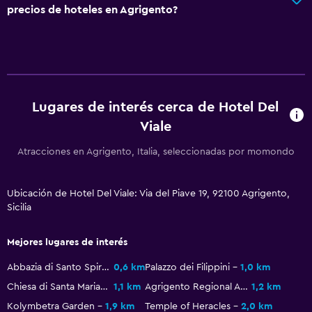
Vista a la ciudad
precios de hoteles en Agrigento?
Espacio de almacenamiento
Accesibilidad y adecuación
Habitaciones para no fumadores disponibles
Lugares de interés cerca de Hotel Del
Ascensor
Viale
Ascensor disponible
Habitación hipoalergénica
Atracciones en Agrigento, Italia, seleccionadas por momondo
Almohada sin plumas
Ubicación de Hotel Del Viale: Via del Piave 19, 92100 Agrigento,
Inodoro con barras de apoyo
Sicilia
Plantas superiores accesibles por ascensor
Mejores lugares de interés
Baño
Abbazia di Santo Spirito
0,6 km
Palazzo dei Filippini
1,0 km
Ducha
Chiesa di Santa Maria dei Greci
1,1 km
Agrigento Regional Archaeological Museum
1,2 km
Gorro de baño
Kolymbetra Garden
1,9 km
Temple of Heracles
2,0 km