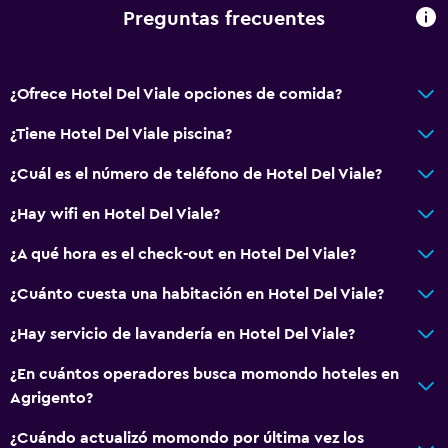
Acceso con llave
Preguntas frecuentes
Check-out exprés
Botella de agua
¿Ofrece Hotel Del Viale opciones de comida?
Check-in/check-out privado
¿Tiene Hotel Del Viale piscina?
Recepción 24 horas
¿Cuál es el número de teléfono de Hotel Del Viale?
General
¿Hay wifi en Hotel Del Viale?
Vista a una calle tranquila
¿A qué hora es el check-out en Hotel Del Viale?
Habitaciones familiares
Piso de parquet o madera noble
¿Cuánto cuesta una habitación en Hotel Del Viale?
Posibilidad de habitaciones conectadas
¿Hay servicio de lavandería en Hotel Del Viale?
Habitaciones insonorizadas
¿En cuántos operadores busca momondo hoteles en
Insonorización
Agrigento?
Teléfono
¿Cuándo actualizó momondo por última vez los