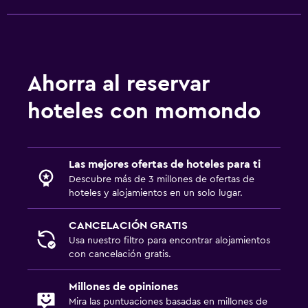
Estacionamiento en la calle
Traslado al aeropuerto (con cargos)
Estacionamiento gratuito
Servicio de traslado
Ahorra al reservar
Habitación
hoteles con momondo
Enchufe cerca de la cama
Despertador
Las mejores ofertas de hoteles para ti
Perchero
Descubre más de 3 millones de ofertas de
Armario o clóset
hoteles y alojamientos en un solo lugar.
CANCELACIÓN GRATIS
Actividades
Usa nuestro filtro para encontrar alojamientos
Acceso a la playa
con cancelación gratis.
Bicicletas
Millones de opiniones
Ciclismo
Mira las puntuaciones basadas en millones de