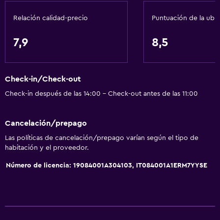
Aire acondicionado
Relación calidad-precio
Puntuación de la ubi
Papeleras
Acondicionador
7,9
8,5
Servicios y facilidades
Check-in/Check-out
Renta de autos
Check-in después de las 14:00 - Check-out antes de las 11:00
Servicio de despertador
Servicio de conserjería
Cancelación/prepago
Caja fuerte
Las políticas de cancelación/prepago varían según el tipo de
Cambio de divisas
habitación y el proveedor.
Instalaciones para reuniones
Número de licencia: 19084001A304103, IT084001A1ERM7YYSE
Boletos de transporte público
Servicio de habitaciones
Mostrador de información turística