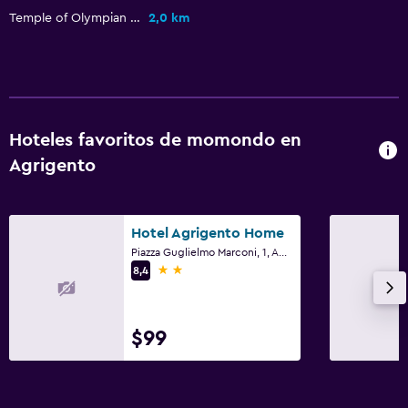
Bidé
Temple of Olympian Zeus
2,0 km
Secador de pelo
Aseo
Papel higiénico
Baño privado
Hoteles favoritos de momondo en
Agrigento
Lavandería
Lavandería
Hotel Agrigento Home
Servicio de planchado
Piazza Guglielmo Marconi, 1, Agrigento, Sicilia
2 estrellas
Servicios de lavandería/tintorería
8,4
Plancha y tabla de planchar
Plancha para pantalones
$99
Estacionamiento y transporte