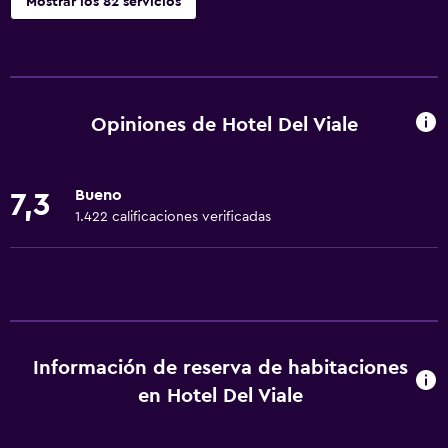
Mostrar los 82 servicios
Servicios básicos
Wifi gratis
Dispositivo hotspot móvil
Opiniones de Hotel Del Viale
Wifi disponible en todas las instalaciones
Internet
Bueno
7,3
Ropa de cama
1.422 calificaciones verificadas
Toallas
Extinguidor
Artículos de aseo gratis
Champú
Información de reserva de habitaciones
Alarma de humo
en Hotel Del Viale
Calefacción
Gel de ducha