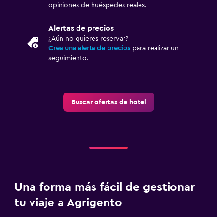
opiniones de huéspedes reales.
Windsurf
Alertas de precios
Salud y seguridad
¿Aún no quieres reservar?
Crea una alerta de precios
para realizar un
Limpieza diaria
seguimiento.
Cámaras CCTV en el exterior
Seguridad las 24 horas
Caja fuerte
Buscar ofertas de hotel
Comedor
Restaurante
Bar/lounge
Desayuno en la habitación
Una forma más fácil de gestionar
Sistema de entretenimiento
tu viaje a Agrigento
TV de pantalla plana