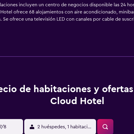
laciones incluyen un centro de negocios disponible las 24 hora
Hotel ofrece 68 alojamientos con aire acondicionado, minibar 
. Se ofrece una televisión LED con canales por cable de susc
icios disponibles en las habitaciones: frigorífico y cafetera 
zapatillas, bidé y artículos de higiene personal gratuitos. L
t gratis (por cable y wifi). Entre las comodidades especialmen
eriódicos gratuitos y teléfono. Las habitaciones también inclu
e planchar con plancha y secador de pelo. Se ofrece servicio d
 incluyen centro de bienestar.
ecio de habitaciones y oferta
Cloud Hotel
17/8
2 huéspedes, 1 habitación