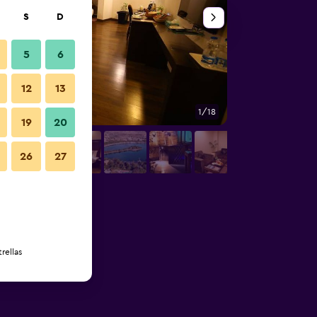
S
D
5
6
12
13
1/18
Otros
19
20
26
27
rellas