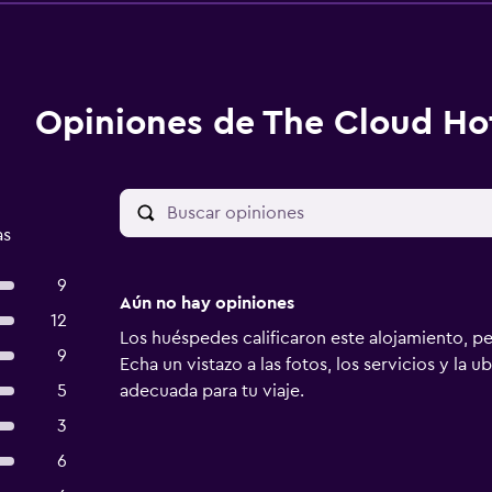
Opiniones de The Cloud Ho
as
9
Aún no hay opiniones
12
Los huéspedes calificaron este alojamiento, p
9
Echa un vistazo a las fotos, los servicios y la u
5
adecuada para tu viaje.
3
6