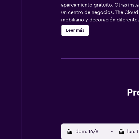
aparcamiento gratuito. Otras insta
un centro de negocios. The Cloud 
mobiliario y decoración diferentes
pueden utilizar los siguientes serv
Leer más
con cabezal de ducha tipo lluvia, 
gracias a nuestro acceso a Interne
negocios se incluyen escritorio, p
techo. Es posible solicitar tabla d
ocio y esparcimiento en este hotel
Pr
dom. 16/8
-
lun. 