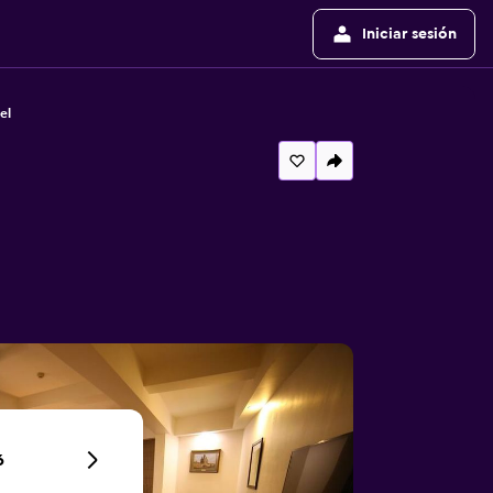
Iniciar sesión
el
6