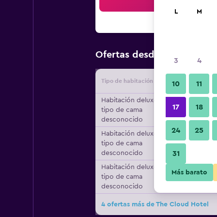
Bus
L
M
$44
Ofertas desde
/
Oferta má
3
4
Tipo de habitación
Proveedo
10
11
Habitación deluxe,
17
18
tipo de cama
desconocido
24
25
Habitación deluxe,
tipo de cama
desconocido
31
Habitación deluxe,
Más barato
tipo de cama
desconocido
4 ofertas más de The Cloud Hotel