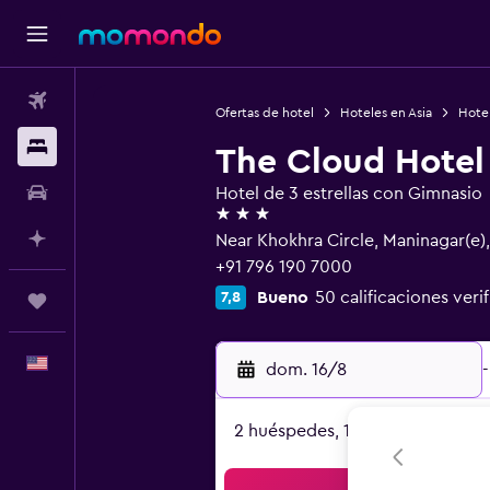
Vuelos
Ofertas de hotel
Hoteles en Asia
Hotel
Alojamientos
The Cloud Hotel
Autos
Hotel de 3 estrellas con Gimnasio
3 estrellas
Planifica con IA
Near Khokhra Circle, Maninagar(
+91 796 190 7000
Bueno
50 calificaciones veri
7,8
Trips
Español
dom. 16/8
-
2 huéspedes, 1 habitación