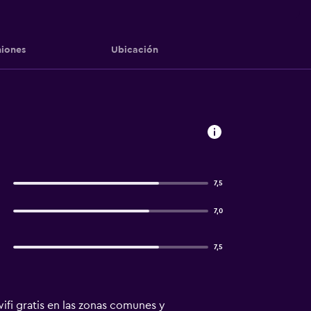
iones
Ubicación
7,5
7,0
7,5
wifi gratis en las zonas comunes y