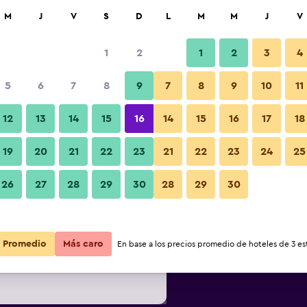
car
M
J
V
S
D
L
M
M
J
V
1
2
1
2
3
4
s barata de precio por noche
5
6
7
8
9
7
8
9
10
11
Habitación
r
Total noche
12
13
14
15
16
14
15
16
17
18
19
20
21
22
23
21
22
23
24
25
$44
Ver oferta
26
27
28
29
30
28
29
30
Fotos
$50
Ver oferta
Promedio
Más caro
En base a los precios promedio de hoteles de 3 est
$55
Ver oferta