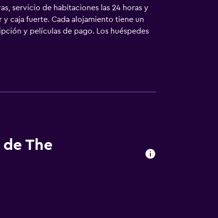
s, servicio de habitaciones las 24 horas y
y caja fuerte. Cada alojamiento tiene un
ripción y películas de pago. Los huéspedes
y tetera. Los baños están equipados con ducha
os huéspedes pueden navegar por la web
te pensadas para las personas en viaje de
yen botella de agua gratuita y ventilador de
e limpieza todos los días. Los servicios de
s de The