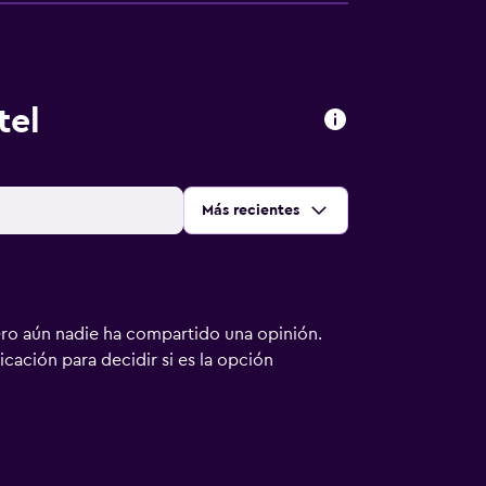
tel
Ordenar por
:
Más recientes
ero aún nadie ha compartido una opinión.
bicación para decidir si es la opción