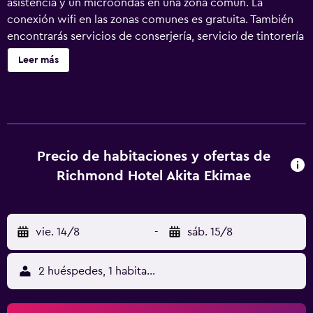
asistencia y un microondas en una zona común. La
conexión wifi en las zonas comunes es gratuita. También
encontrarás servicios de conserjería, servicio de tintorería
y lavandería. Se ofrece servicio de cambio de toallas a
Leer más
petición. Richmond Hotel Akita Ekimae ofrece 195
alojamientos con zapatillas y secador de pelo. Se ofrece
una televisión de pantalla plana con canales por satélite.
Los baños están equipados con ducha y bañera
combinadas con bañera profunda, bidé, inodoro con bidé
electrónico y artículos de higiene personal gratuitos. Este
Precio de habitaciones y ofertas de
hotel en Akita ofrece acceso a Internet por cable y wifi
Richmond Hotel Akita Ekimae
gratis. Es posible solicitar masajes en la habitación y
cambio de toallas. Se ofrece servicio de limpieza todos los
días.
vie. 14/8
-
sáb. 15/8
2 huéspedes, 1 habitación