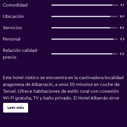
Comodidad
9,1
Ubicación
8,9
Servicios
8,9
Personal
9,3
Relación calidad-
9,2
precio
Este hotel rústico se encuentra en la cautivadora localidad
aragonesa de Albarracín, a unos 30 minutos en coche de
Teruel. Ofrece habitaciones de estilo rural con conexión
Wi-Fi gratuita, TV y baño privado. El Hotel Albarrán sirve
un desayuno diario en el comedor. Hay una bonita terraza
Leer más
y un cómodo salón con chimenea y sofás. El Museo del
Juguete de Albarracín está justo al lado del hotel. La
Reserva Natural del Alto Tajo se halla a unos 40 minutos en