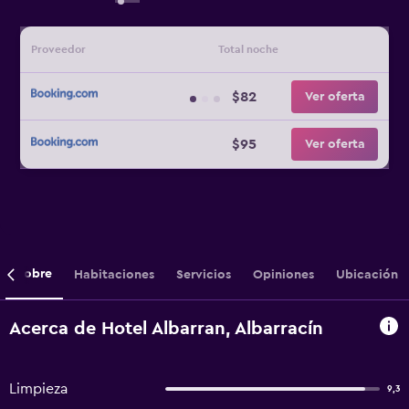
Proveedor
Total noche
$82
Ver oferta
$95
Ver oferta
Sobre
Habitaciones
Servicios
Opiniones
Ubicación
Acerca de Hotel Albarran, Albarracín
Limpieza
9,3