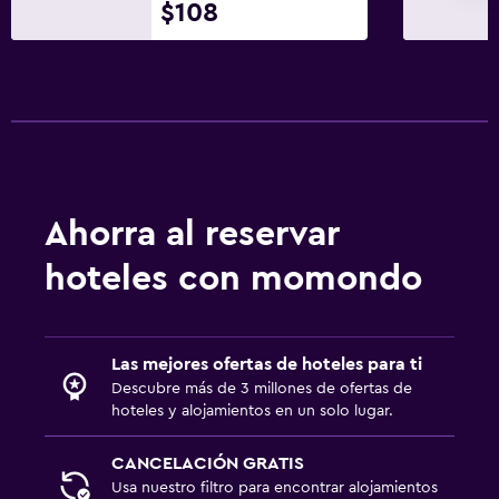
$108
Servicios y facilidades
Mostrador de información turística
Acceso con llave
Check-out exprés
Estacionamiento y transporte
Estacionamiento
Ahorra al reservar
Estacionamiento privado
hoteles con momondo
Aire libre
Terraza/patio
Las mejores ofertas de hoteles para ti
Descubre más de 3 millones de ofertas de
Jardín
hoteles y alojamientos en un solo lugar.
Zona de trabajo
CANCELACIÓN GRATIS
Usa nuestro filtro para encontrar alojamientos
Escritorio