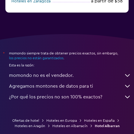
a partir de $58
Hoteles en Zaragoza
a partir de $49
Hoteles en Toledo
momondo siempre trata de obtener precios exactos, sin embargo,
*
los precios no están garantizados
.
Esta es la razón:
momondo no es el vendedor.
Agregamos montones de datos para ti
¿Por qué los precios no son 100% exactos?
Ofertas de hotel
Hoteles en Europa
Hoteles en España
Hoteles en Aragón
Hoteles en Albarracín
Hotel Albarran