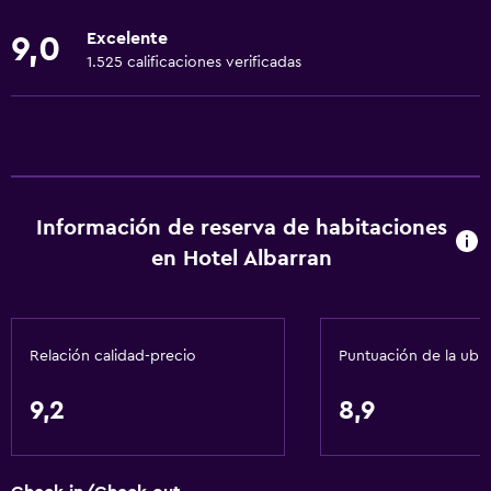
Ropa de cama
Excelente
9,0
Toallas
1.525 calificaciones verificadas
Extinguidor
Artículos de aseo gratis
Champú
Alarma de humo
Información de reserva de habitaciones
Calefacción
en Hotel Albarran
Gel de ducha
Papeleras
Relación calidad-precio
Puntuación de la ubi
Accesibilidad y adecuación
Unidad accesible para personas en silla de ruedas
9,2
8,9
Ducha adaptada para silla de ruedas
Estacionamiento accesible