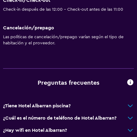
Check-in/Check-out
Para no fumadores
Check-in después de las 12:00 - Check-out antes de las 11:00
Almohada sin plumas
Inodoro con barras de apoyo
Cancelación/prepago
Plantas superiores accesibles por escaleras
Las políticas de cancelación/prepago varían según el tipo de
Áreas designadas para fumadores
habitación y el proveedor.
Baño
Inodoro adaptado
Ducha
Preguntas frecuentes
Secador de pelo
Aseo
¿Tiene Hotel Albarran piscina?
Papel higiénico
Baño privado
¿Cuál es el número de teléfono de Hotel Albarran?
Ducha italiana
¿Hay wifi en Hotel Albarran?