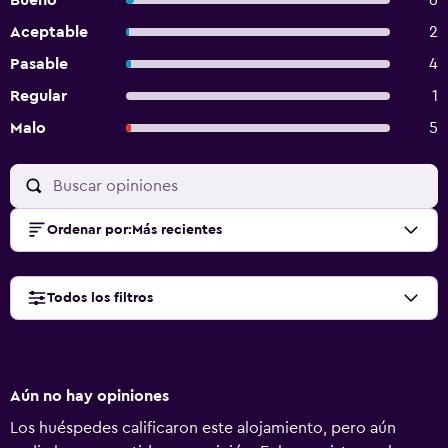
Bueno
6
Aceptable
2
Pasable
4
Regular
1
Malo
5
Ordenar por
:
Más recientes
Todos los filtros
Aún no hay opiniones
Los huéspedes calificaron este alojamiento, pero aún