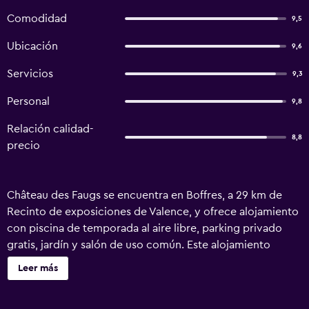
Comodidad
9,5
Ubicación
9,6
Servicios
9,3
Personal
9,8
Relación calidad-
8,8
precio
Château des Faugs se encuentra en Boffres, a 29 km de
Recinto de exposiciones de Valence, y ofrece alojamiento
con piscina de temporada al aire libre, parking privado
gratis, jardín y salón de uso común. Este alojamiento
ofrece terraza, bar y zona de barbacoa. Este alojamiento
Leer más
hipoalergénico está a 28 km de Valence Multimedia
Library. Todas las unidades de este alojamiento están