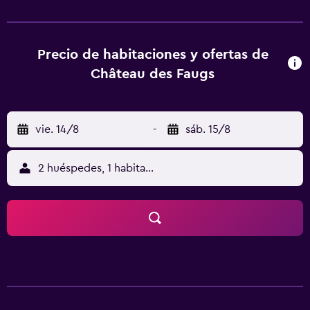
equipadas con cafetera. Las habitaciones de este
alojamiento tienen baño privado con ducha y artículos de
aseo gratuitos, además de wifi gratis. Algunas
habitaciones tienen vistas a la montaña. En el hostal o
Precio de habitaciones y ofertas de
pensión, todas las habitaciones cuentan con ropa de cama
Château des Faugs
y toallas. En Château des Faugs se puede disfrutar de un
desayuno continental. El alojamiento ofrece zona de
juegos infantil. Se puede jugar al billar, al ping-pong y al
vie. 14/8
-
sáb. 15/8
tenis en Château des Faugs, y la zona es ideal para
practicar senderismo y ciclismo. Valence Town Hall está a
28 km del alojamiento, y Valrhona Chocolate Factory está
2 huéspedes, 1 habitación
a 31 km. El aeropuerto (Aeropuerto de Le Puy – Loudes)
está a 101 km, y el alojamiento ofrece servicio de traslado
de pago para ir o volver del aeropuerto.