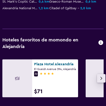
St. Mark's Coptic Cathedral
0,4 km
Graeco-Roman Museum
0,6 km
Alexandria National Museum
1,2 km
Citadel of Qaitbay
2,0 km
Hoteles favoritos de momondo en
Alejandría
Plaza Hotel Alexandria
El Gueish Avenue 394, Alejandría
4 estrellas
7,1
$71