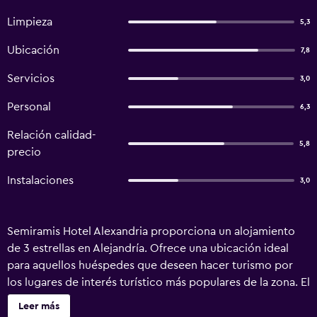
Limpieza
5,3
Ubicación
7,8
Servicios
3,0
Personal
6,3
Relación calidad-
5,8
precio
Instalaciones
3,0
Semiramis Hotel Alexandria proporciona un alojamiento
de 3 estrellas en Alejandría. Ofrece una ubicación ideal
para aquellos huéspedes que deseen hacer turismo por
los lugares de interés turístico más populares de la zona. El
hotel pone a su disposición conserje, un servicio de
Leer más
guardaequipajes y recepción 24 horas. En días soleados la