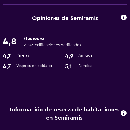
Ascensor
Áreas designadas para fumadores
Opiniones de Semiramis
Lavandería
Mediocre
4,8
Lavandería
2.736 calificaciones verificadas
Servicios de lavandería/tintorería
4,7
4,9
Parejas
Amigos
Comedor
4,7
5,1
Viajeros en solitario
Familias
Minibar
Nevera
Servicios y facilidades
Información de reserva de habitaciones
Servicio de habitaciones
en Semiramis
Recepción 24 horas