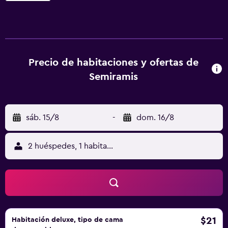
terraza exterior es un lugar ideal para relajarse. El hotel
ofrece habitaciones con una nevera y minibar, además de
todas las comodidades necesarias para asegurarte una
estancia cómoda. Los lugares de interés de Alejandría,
como Corniche, Eliyahu Hanavi Synagogue y Saint Mark's
Precio de habitaciones y ofertas de
Coptic Orthodox Cathedral, quedan a solo diez minutos
Semiramis
caminando desde el hotel. Raml Station está justo al lado y
conecta a los huéspedes con la zona de los alrededores.
sáb. 15/8
-
dom. 16/8
2 huéspedes, 1 habitación
$21
Habitación deluxe, tipo de cama