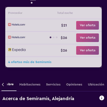
Proveedor
Total noche
$21
Ver oferta
$26
Ver oferta
$26
Ver oferta
4 ofertas más de Semiramis
Sobre
Habitaciones
Servicios
Opiniones
Ubicación
Acerca de Semiramis, Alejandría