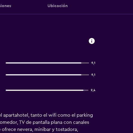
iones
Ubicación
9,1
9,1
9,4
l apartahotel, tanto el wifi como el parking
omedor, TV de pantalla plana con canales
e ofrece nevera, minibar y tostadora,