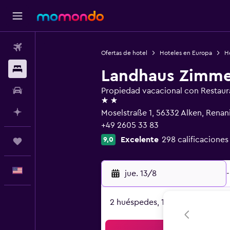
Vuelos
Ofertas de hotel
Hoteles en Europa
H
Alojamientos
Landhaus Zimm
Autos
Propiedad vacacional con Restaur
2 estrellas
Planifica con IA
Moselstraße 1, 56332 Alken, Renan
+49 2605 33 83
Excelente
298 calificaciones
9,0
Trips
Español
jue. 13/8
-
2 huéspedes, 1 habitación