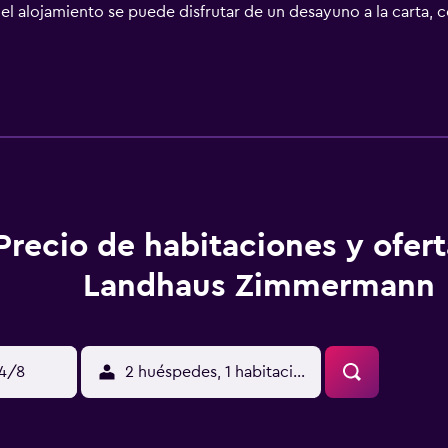
el alojamiento se puede disfrutar de un desayuno a la carta, 
 los alrededores. Castillo Elz está a 16 km del alojamiento, y 
stá a 57 km.
Precio de habitaciones y ofer
Landhaus Zimmermann
14/8
2 huéspedes, 1 habitación