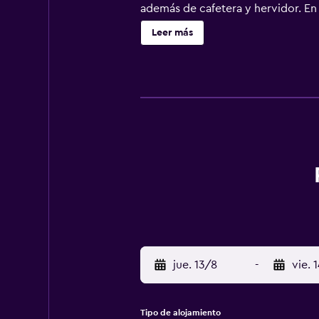
además de cafetera y hervidor. En 
practicar senderismo y ciclismo en
Leer más
(Aeropuerto de Frankfurt - Hahn) e
jue. 13/8
-
vie. 
Tipo de alojamiento