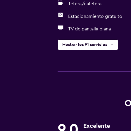
Tetera/cafetera
Estacionamiento gratuito
TV de pantalla plana
Mostrar los 91 servicios
O
9,0
Excelente