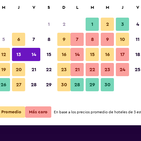
car
M
J
V
S
D
L
M
M
J
V
1
2
1
2
3
4
s barata de precio por noche
5
6
7
8
9
7
8
9
10
11
r
Total noche
12
13
14
15
16
14
15
16
17
18
19
20
21
22
23
21
22
23
24
25
$151
Ver oferta
26
27
28
29
30
28
29
30
Promedio
Más caro
En base a los precios promedio de hoteles de 3 est