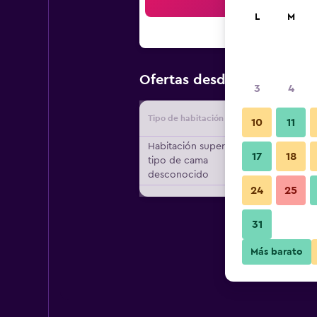
Bus
L
M
$151
Ofertas desde
/
Oferta má
3
4
Tipo de habitación
Proveedo
10
11
Habitación superior,
17
18
tipo de cama
desconocido
24
25
31
Más barato