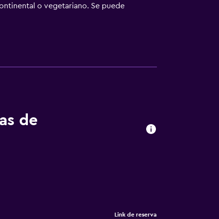
continental o vegetariano. Se puede
Löhr-Center está a 22 km. El aeropuerto
tas de
Link de reserva