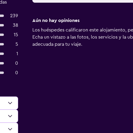
adas
239
Aún no hay opiniones
38
Los huéspedes calificaron este alojamiento, p
15
Echa un vistazo a las fotos, los servicios y la u
5
adecuada para tu viaje.
1
0
0