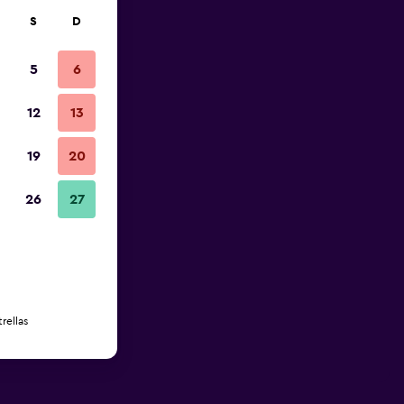
S
D
5
6
12
13
19
20
26
27
rellas