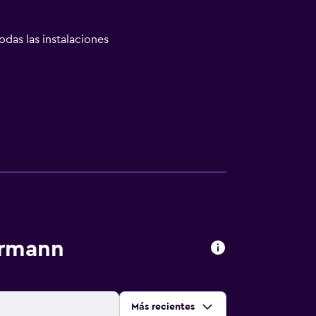
odas las instalaciones
ermann
Ordenar por
:
Más recientes