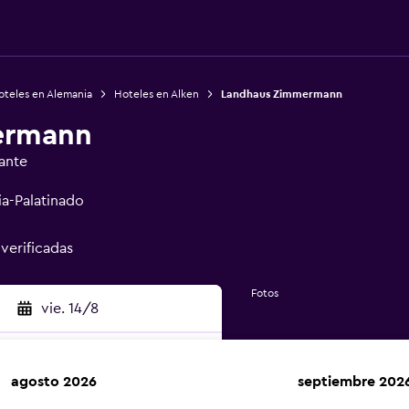
oteles en Alemania
Hoteles en Alken
Landhaus Zimmermann
ermann
ante
ia-Palatinado
 verificadas
Fotos
vie. 14/8
agosto 2026
septiembre 202