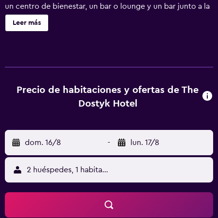
un centro de bienestar, un bar o lounge y un bar junto a la
piscina. The Dostyk Hotel ofrece 72 alojamientos con
Leer más
minibar y caja fuerte. Estos alojamientos ofrecen una zona
de estar separada. Las camas están vestidas con ropa de
cama de alta calidad. Se ofrece una televisión LED con
canales digitales y películas de pago. Los baños están
dotados de albornoces, zapatillas, bidé y artículos de
higiene personal gratuitos. Este hotel en Almaty ofrece
Precio de habitaciones y ofertas de The
acceso a Internet wifi gratis. Los servicios para las
Dostyk Hotel
personas de negocios incluyen escritorio y teléfono. Las
habitaciones también incluyen botella de agua gratuita y
cafetera y tetera. Se ofrece servicio de descubierta
dom. 16/8
-
lun. 17/8
nocturno y servicio de limpieza todos los días. Es posible
solicitar tabla de planchar con plancha. En el alojamiento
hay piscina cubierta y bañera de hidromasaje. Otros
2 huéspedes, 1 habitación
servicios de ocio y esparcimiento incluyen centro de
bienestar y sauna.