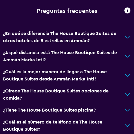
Silla para ducha
Ascensor disponible
Preguntas frecuentes
Estacionamiento accesible
Tina de baño adaptada
¿En qué se diferencia The House Boutique Suites de
Inodoro con barras de apoyo
otros hoteles de 5 estrellas en Ammán?
Plantas superiores accesibles por ascensor
¿A qué distancia está The House Boutique Suites de
Plantas superiores accesibles por escaleras
Ammán Marka Intl?
¿Cuál es la mejor manera de llegar a The House
General
Boutique Suites desde Ammán Marka Intl?
Ventana
¿Ofrece The House Boutique Suites opciones de
Habitaciones familiares
comida?
Posibilidad de habitaciones conectadas
¿Tiene The House Boutique Suites piscina?
Vista a punto de interés
¿Cuál es el número de teléfono de The House
Espacio de almacenamiento
Boutique Suites?
Vista a una calle tranquila