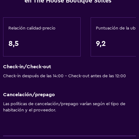
en The House Boutique Suites
Adaptador
Gel de ducha
Toallas/ropa de cama (cargo adicional)
Relación calidad-precio
Puntuación de la ubi
Papeleras
8,5
9,2
Acondicionador
Accesibilidad y adecuación
Check-in/Check-out
Unidad accesible para personas en silla de ruedas
Check-in después de las 14:00 - Check-out antes de las 12:00
Para no fumadores
Almohada sin plumas
Cancelación/prepago
Entrada privada
Las políticas de cancelación/prepago varían según el tipo de
Accesibilidad
habitación y el proveedor.
Ducha adaptada para silla de ruedas
Ascensor