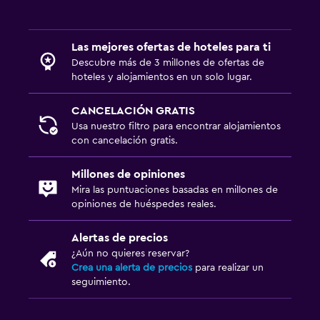
Cocineta
Horno
Las mejores ofertas de hoteles para ti
Microondas
Descubre más de 3 millones de ofertas de
Cocina
hoteles y alojamientos en un solo lugar.
Tetera/cafetera
CANCELACIÓN GRATIS
Tetera
Usa nuestro filtro para encontrar alojamientos
Tostadora
con cancelación gratis.
Nevera
Millones de opiniones
Cafetera
Mira las puntuaciones basadas en millones de
opiniones de huéspedes reales.
Comedor
Alertas de precios
Servicio de entrega de comida
¿Aún no quieres reservar?
Crea una alerta de precios
para realizar un
Menús para dietas especiales (bajo petición)
seguimiento.
Restaurante
Bar/lounge