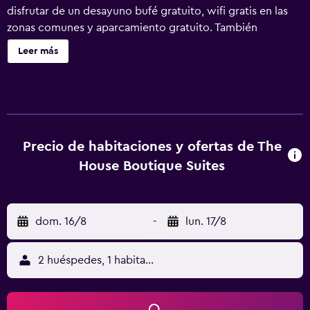
disfrutar de un desayuno bufé gratuito, wifi gratis en las
zonas comunes y aparcamiento gratuito. También
encontrarás un bar junto a la piscina, un bar-cafetería y
Leer más
una cafetería. The House Boutique Suites ofrece 95
alojamientos con aire acondicionado, minibar y caja
fuerte. Se ofrece una televisión LCD de 42 pulgadas con
canales por satélite. En este hotel de 5 estrellas, los
alojamientos incluyen cocina básica con frigorífico, placa
de cocina, microondas y utensilios de cocina. Los baños
Precio de habitaciones y ofertas de The
están dotados de albornoces, zapatillas, bidé y artículos
House Boutique Suites
de higiene personal gratuitos. Los huéspedes pueden
navegar por la web gracias a nuestro acceso a Internet
wifi gratis. Entre las comodidades especialmente
dom. 16/8
-
lun. 17/8
pensadas para las personas en viaje de negocios se
incluyen escritorio, periódicos gratuitos y teléfono. Las
habitaciones también incluyen botella de agua gratuita y
2 huéspedes, 1 habitación
cafetera y tetera. Se ofrece servicio nocturno de
descubierta y servicio de limpieza todos los días. Los