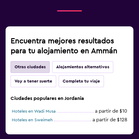
Zona de trabajo
Escritorio
Encuentra mejores resultados
Actividades
para tu alojamiento en Ammán
Tienda de regalos
Otras ciudades
Alojamientos alternativos
Gimnasio
Gimnasio
Voy a tener suerte
Completa tu viaje
Ciudades populares en Jordania
a partir de $10
Hoteles en Wadi Musa
a partir de $128
Hoteles en Sweimeh