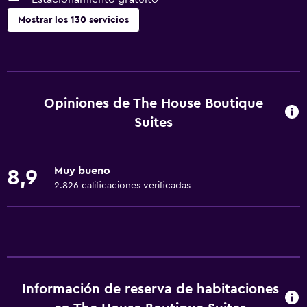
Mostrar los 130 servicios
Servicios básicos
Wifi disponible en todas las instalaciones
Internet
Opiniones de The House Boutique
Extinguidor
Suites
Artículos de aseo gratis
Alarma de humo
Muy bueno
8,9
Calefacción
2.826 calificaciones verificadas
Aire acondicionado
Wifi gratis
Ropa de cama
Toallas
Información de reserva de habitaciones
Champú