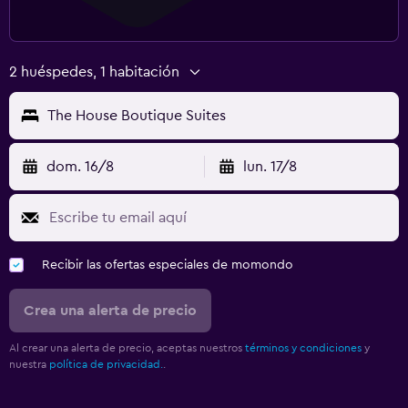
TV por cable o vía satélite
Sala de estar/TV compartida
TV
2 huéspedes, 1 habitación
The House Boutique Suites
Aire libre
Muebles de exterior
dom. 16/8
lun. 17/8
Jardín
Terraza/patio
Terraza
Recibir las ofertas especiales de momondo
Ideal para familias
Crea una alerta de precio
Cuidado de niños o guardería
Cuna/cama nido disponibles
Al crear una alerta de precio, aceptas nuestros
términos y condiciones
y
nuestra
política de privacidad.
.
Buffet infantil
Periquera