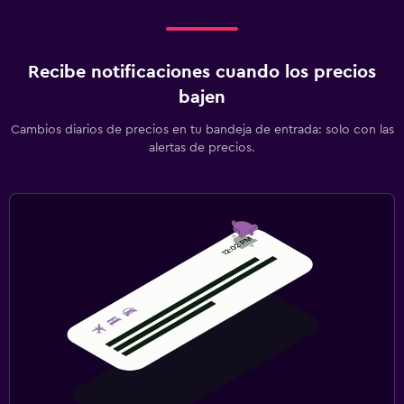
Piscina al aire libre
Toallas para piscina
Recibe notificaciones cuando los precios
Piscina con vista
bajen
Piscina en la terraza
Cambios diarios de precios en tu bandeja de entrada: solo con las
Bar en la piscina
alertas de precios.
Estacionamiento y transporte
Traslado al aeropuerto (con cargos)
Estacionamiento gratuito
Estacionamiento privado
Valet parking
Sistema de entretenimiento
TV de pantalla plana