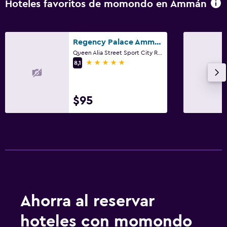
Hoteles favoritos de momondo en Ammán
Servicio de conserjería
Cambio de divisas
Instalaciones para reuniones
Regency Palace Amman
Queen Alia Street Sport City R, P.O Box 927000, Ammán
Servicio de habitaciones
5 estrellas
8,1
Acceso con llave
Acceso con tarjeta
$95
Check-in/check-out privado
Recepción 24 horas
Caja fuerte
Botella de agua
Cocina
Tetera eléctrica
Ahorra al reservar
Utensilios de cocina
hoteles con momondo