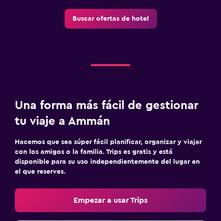
La comida se puede entregar en el alojamiento
Buscar ofertas de hotel
Minibar
Bar de tapas
Desayuno en la habitación
Mesa de comedor
Una forma más fácil de gestionar
Salud y seguridad
tu viaje a Ammán
Limpieza diaria
Cámaras CCTV en zonas comunes
Hacemos que sea súper fácil planificar, organizar y viajar
Cámaras CCTV en el exterior
con los amigos o la familia. Trips es gratis y está
disponible para su uso independientemente del lugar en
Seguridad las 24 horas
el que reserves.
Botiquín de primeros auxilios
Caja fuerte
Empezar a usar Trips