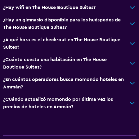
¿Hay wifi en The House Boutique Suites?
Zona de estar
Pantuflas
¿Hay un gimnasio disponible para los huéspedes de
The House Boutique Suites?
Sofá
Habitaciones insonorizadas
¿A qué hora es el check-out en The House Boutique
Suites?
Insonorización
Teléfono
¿Cuánto cuesta una habitación en The House
Boutique Suites?
Piso de mosaico/mármol
Vista a la ciudad
¿En cuántos operadores busca momondo hoteles en
Ammán?
Baño
¿Cuándo actualizó momondo por última vez los
Secador de pelo
precios de hoteles en Ammán?
Bañera al aire libre
Albornoz
Baño privado