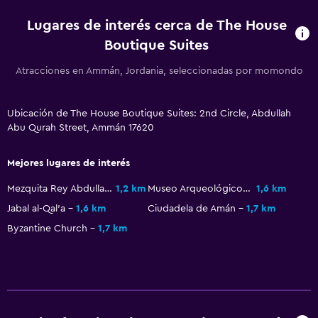
Ducha
Lugares de interés cerca de The House
Gorro de baño
Boutique Suites
Baño adicional
Atracciones en Ammán, Jordania, seleccionadas por momondo
Baño pequeño adicional
Tina de baño
Ubicación de The House Boutique Suites: 2nd Circle, Abdullah
Bidé
Abu Qurah Street, Ammán 17620
Aseo
Mejores lugares de interés
Papel higiénico
Mezquita Rey Abdullah I
1,2 km
Museo Arqueológico de Jordania
1,6 km
Ducha italiana
Jabal al-Qal'a
1,6 km
Ciudadela de Amán
1,7 km
Byzantine Church
1,7 km
Servicios y facilidades
Centro de negocios
Renta de autos
Servicio de despertador