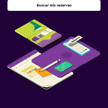
Lavandería
Buscar mis reservas
Lavandería
Servicio de planchado
Plancha para pantalones
Plancha y tabla de planchar
Secadora
Habitación
Camas extralargas (+2 m)
Almohada de plumas
Enchufe cerca de la cama
Perchero
Armario o clóset
Piscina