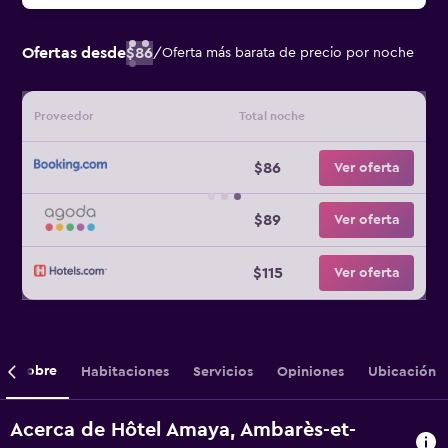
Ofertas desde
$86
/
Oferta más barata de precio por noche
Proveedor
Total noche
$86
Ver oferta
$89
Ver oferta
$115
Ver oferta
Sobre
Habitaciones
Servicios
Opiniones
Ubicación
Acerca de Hôtel Amaya, Ambarès-et-