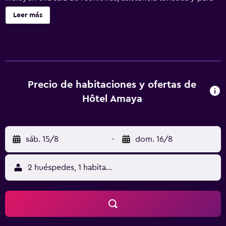
la compra de entradas y servicio de celebración de bodas.
Leer más
Hôtel Amaya ofrece 14 alojamientos con aire
acondicionado y cortinas opacas. Cada alojamiento tiene
un mobiliario y decoración diferentes. Cabe destacar que
este alojamiento permite a sus clientes elegir el tipo de
almohada. Se ofrece televisión digitales. Los baños están
equipados con bañera o ducha. Los servicios para las
Precio de habitaciones y ofertas de
personas de negocios incluyen escritorio y teléfono. Es
Hôtel Amaya
posible solicitar tabla de planchar con plancha y secador
de pelo. Se ofrece servicio de limpieza todos los días.
sáb. 15/8
-
dom. 16/8
2 huéspedes, 1 habitación