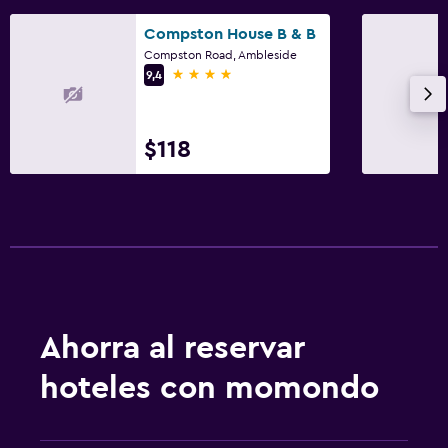
Compston House B & B
Compston Road, Ambleside
4 estrellas
9,4
$118
Ahorra al reservar
hoteles con momondo