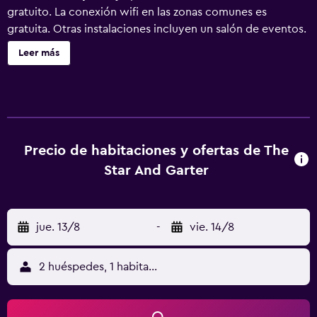
gratuito. La conexión wifi en las zonas comunes es
gratuita. Otras instalaciones incluyen un salón de eventos.
Se ofrece un servicio de limpieza a petición. The Star and
Leer más
Garter ofrece 37 alojamientos con botella de agua gratuita
y cafetera y tetera. Se ofrece una televisión de pantalla
plana con canales digitales. Los baños están equipados
con ducha y bañera combinadas, artículos de higiene
personal gratuitos y secador de pelo. Los huéspedes
pueden navegar por la web gracias a nuestro acceso a
Precio de habitaciones y ofertas de The
Internet wifi gratis. Se ofrece servicio de limpieza todos
Star And Garter
los días.
jue. 13/8
-
vie. 14/8
2 huéspedes, 1 habitación