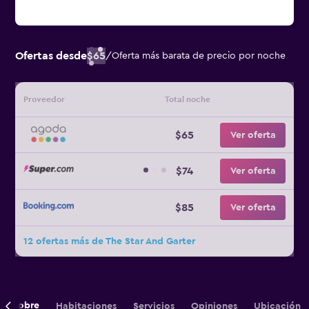
Ofertas desde
$65
/
Oferta más barata de precio por noche
Proveedor
Total noche
$65
Ver oferta
$74
Ver oferta
$85
Ver oferta
12 ofertas más de The Star And Garter
Sobre
Habitaciones
Servicios
Opiniones
Ubicación