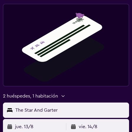
2 huéspedes, 1 habitación
The Star And Garter
jue. 13/8
vie. 14/8