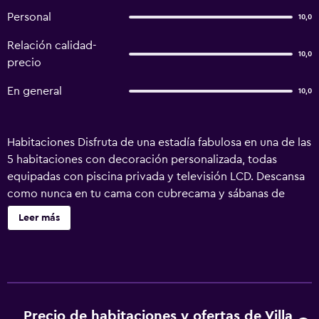
Personal
10,0
Relación calidad-
10,0
precio
En general
10,0
Habitaciones Disfruta de una estadía fabulosa en una de las
5 habitaciones con decoración personalizada, todas
equipadas con piscina privada y televisión LCD. Descansa
como nunca en tu cama con cubrecama y sábanas de
algodón egipcio. Las habitaciones disponen de balcón. La
Leer más
cocina está equipada con refrigerador y cafetera expreso.
La televisión con canales vía satélite y estaciones para
iPod es ideal para entretenerse, y gracias al acceso a
internet por wifi de cortesía no perderás el contacto con
el resto del mundo. Servicios Recibe los cuidados que te
mereces gracias al servicio de masajes o aprovecha las
Precio de habitaciones y ofertas de Villa