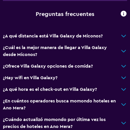
está implementando medidas de seguridad para los
huéspedes
Comedor
Preguntas frecuentes
Minibar
¿A qué distancia está Villa Galaxy de Míconos?
General
Espacio de almacenamiento
¿Cuál es la mejor manera de llegar a Villa Galaxy
desde Míconos?
Salud y seguridad
¿Ofrece Villa Galaxy opciones de comida?
Caja fuerte
¿Hay wifi en Villa Galaxy?
Ideal para familias
¿A qué hora es el check-out en Villa Galaxy?
Cuidado de niños o guardería
¿En cuántos operadores busca momondo hoteles en
Ano Mera?
¿Cuándo actualizó momondo por última vez los
precios de hoteles en Ano Mera?