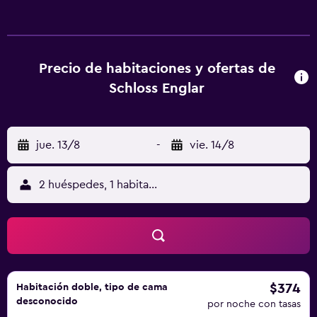
privado. El Schloss Englar proporciona WiFi gratuita. El
Schloss Englar se encuentra a 10 km de Bolzano y a 55 km
de Bressanone. Hay aparcamiento privado gratuito.
Precio de habitaciones y ofertas de
Schloss Englar
jue. 13/8
-
vie. 14/8
2 huéspedes, 1 habitación
$374
Habitación doble, tipo de cama
desconocido
por noche con tasas