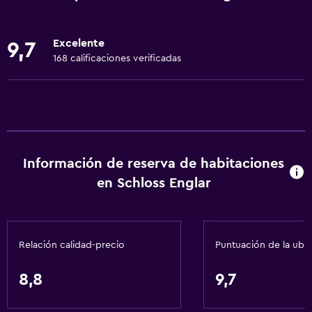
Ropa de cama
Toallas
Excelente
9,7
Extinguidor
168 calificaciones verificadas
Artículos de aseo gratis
Champú
Alarma de humo
Calefacción
Información de reserva de habitaciones
Gel de ducha
en Schloss Englar
Acondicionador
Baño
Relación calidad-precio
Puntuación de la ubi
Ducha
Gorro de baño
8,8
9,7
Tina de baño