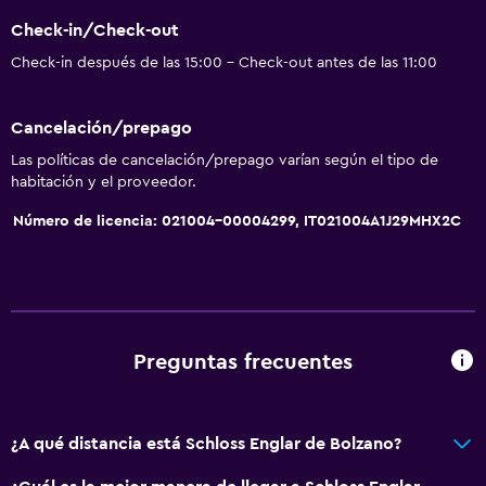
Bidé
Check-in/Check-out
Secador de pelo
Check-in después de las 15:00 - Check-out antes de las 11:00
Aseo
Albornoz
Cancelación/prepago
Baño privado
Las políticas de cancelación/prepago varían según el tipo de
Ducha italiana
habitación y el proveedor.
Número de licencia: 021004-00004299, IT021004A1J29MHX2C
Comedor
Bar de tapas
Bar/lounge
Desayuno en la habitación
Preguntas frecuentes
La comida se puede entregar en el alojamiento
Máquina expendedora (bebidas)
¿A qué distancia está Schloss Englar de Bolzano?
Máquina expendedora (botanas)