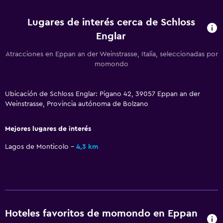
Servicios y facilidades
Lugares de interés cerca de Schloss
Caja fuerte
Englar
Instalaciones para reuniones
Atracciones en Eppan an der Weinstrasse, Italia, seleccionadas por
momondo
Mostrador de información turística
Capilla/templo
Ubicación de Schloss Englar: Pigano 42, 39057 Eppan an der
Check-in/check-out privado
Weinstrasse, Provincia autónoma de Bolzano
Aire libre
Mejores lugares de interés
Terraza/patio
Lagos de Monticolo
4,3 km
Sillas de playa
Terraza
Jardín
Hoteles favoritos de momondo en Eppan
Estacionamiento y transporte