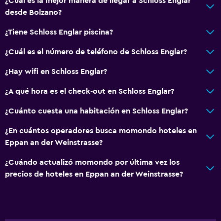
¿Cuál es la mejor manera de llegar a Schloss Englar
General
desde Bolzano?
Habitaciones familiares
¿Tiene Schloss Englar piscina?
Zona de estar
¿Cuál es el número de teléfono de Schloss Englar?
Piso de parquet o madera noble
¿Hay wifi en Schloss Englar?
Sofá
Casilleros
¿A qué hora es el check-out en Schloss Englar?
Espacio de almacenamiento
¿Cuánto cuesta una habitación en Schloss Englar?
¿En cuántos operadores busca momondo hoteles en
Piscina y spa
Eppan an der Weinstrasse?
Piscina climatizada
¿Cuándo actualizó momondo por última vez los
Piscina al aire libre
precios de hoteles en Eppan an der Weinstrasse?
Sauna
Toallas para piscina
Piscina con vista