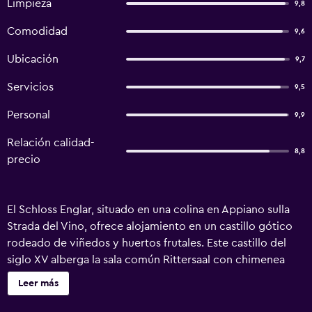
Limpieza
9,8
Comodidad
9,6
Ubicación
9,7
Servicios
9,5
Personal
9,9
Relación calidad-
8,8
precio
El Schloss Englar, situado en una colina en Appiano sulla
Strada del Vino, ofrece alojamiento en un castillo gótico
rodeado de viñedos y huertos frutales. Este castillo del
siglo XV alberga la sala común Rittersaal con chimenea
abierta y un jardín con piscina al aire libre y terraza.
Leer más
Algunas habitaciones tienen zona de estar. Las
habitaciones cuentan con vistas a la montaña y baño