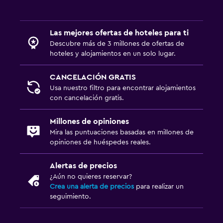
Cuna/cama nido disponibles
Cubierta para piscina
Las mejores ofertas de hoteles para ti
Descubre más de 3 millones de ofertas de
hoteles y alojamientos en un solo lugar.
Sistema de entretenimiento
Sala de estar/TV compartida
CANCELACIÓN GRATIS
Usa nuestro filtro para encontrar alojamientos
con cancelación gratis.
Habitación
Armario o clóset
Millones de opiniones
Mira las puntuaciones basadas en millones de
opiniones de huéspedes reales.
Zona de trabajo
Escritorio
Alertas de precios
¿Aún no quieres reservar?
Crea una alerta de precios
para realizar un
Actividades
seguimiento.
Juegos de mesa/rompecabezas