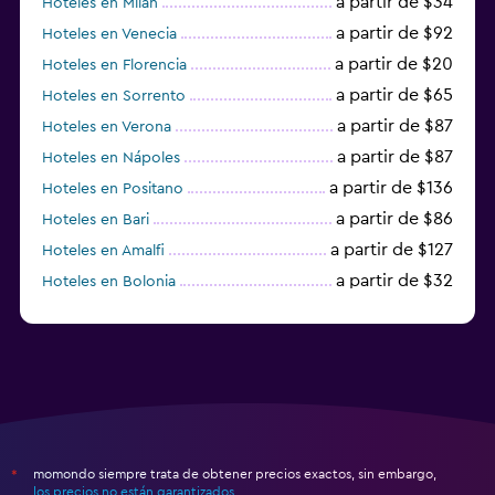
a partir de $34
Hoteles en Milán
a partir de $92
Hoteles en Venecia
a partir de $20
Hoteles en Florencia
a partir de $65
Hoteles en Sorrento
a partir de $87
Hoteles en Verona
a partir de $87
Hoteles en Nápoles
a partir de $136
Hoteles en Positano
a partir de $86
Hoteles en Bari
a partir de $127
Hoteles en Amalfi
a partir de $32
Hoteles en Bolonia
a partir de $83
Hoteles en Turín
momondo siempre trata de obtener precios exactos, sin embargo,
*
los precios no están garantizados
.