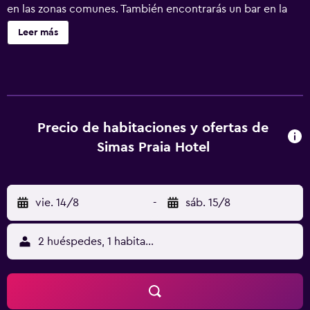
en las zonas comunes. También encontrarás un bar en la
playa, un bar junto a la piscina y un bar-cafetería. Simas
Leer más
Praia Hotel ofrece 80 alojamientos con aire
acondicionado, minibar y secador de pelo. Se ofrece
televisión digitales. Los baños están equipados con ducha
y artículos de higiene personal gratuitos. Este hotel en
Aracaju ofrece acceso a Internet wifi gratis. Los servicios
para las personas de negocios incluyen escritorio y
Precio de habitaciones y ofertas de
teléfono. Se ofrece servicio de limpieza todos los días. Los
Simas Praia Hotel
servicios de ocio y esparcimiento en este hotel incluyen
una piscina al aire libre. Se pueden practicar las
actividades de ocio y esparcimiento que se indican más
vie. 14/8
-
sáb. 15/8
abajo en las instalaciones o cerca del alojamiento (es
posible que se aplique un recargo).
2 huéspedes, 1 habitación