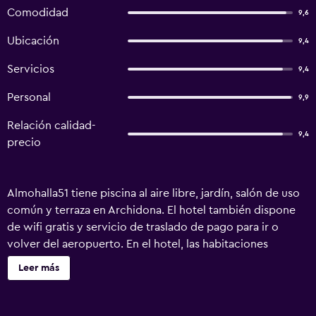
Comodidad
9,6
Ubicación
9,4
Servicios
9,4
Personal
9,9
Relación calidad-
9,4
precio
Almohalla51 tiene piscina al aire libre, jardín, salón de uso
común y terraza en Archidona. El hotel también dispone
de wifi gratis y servicio de traslado de pago para ir o
volver del aeropuerto. En el hotel, las habitaciones
disponen de armario. Todas las habitaciones incluyen baño
Leer más
privado con ducha, artículos de aseo gratuitos y secador
de pelo. En Almohalla51, las habitaciones cuentan con
ropa de cama y toallas. Hay opciones a la carta o