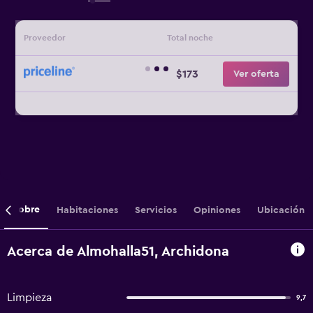
Proveedor
Total noche
$173
Ver oferta
Sobre
Habitaciones
Servicios
Opiniones
Ubicación
Acerca de Almohalla51, Archidona
Limpieza
9,7