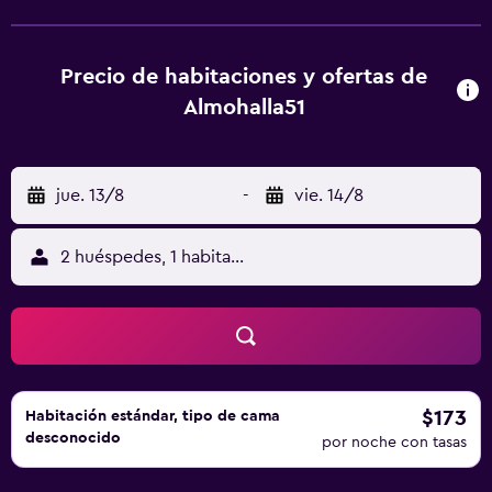
continentales de desayuno disponibles en el alojamiento.
Hay alquiler de bicicletas y alquiler de coches en
Almohalla51, y la zona es ideal para practicar senderismo y
Precio de habitaciones y ofertas de
ciclismo. El aeropuerto (Aeropuerto Federico García Lorca
Almohalla51
de Granada-Jaén) está a 62 km.
jue. 13/8
-
vie. 14/8
2 huéspedes, 1 habitación
$173
Habitación estándar, tipo de cama
desconocido
por noche con tasas