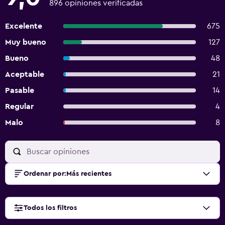
896 opiniones verificadas
Excelente
675
Muy bueno
127
Bueno
48
Aceptable
21
Pasable
14
Regular
4
Malo
8
Ordenar por
:
Más recientes
Todos los filtros