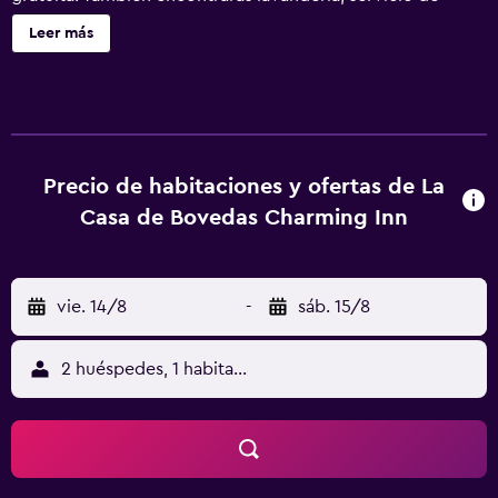
recepción 24 horas y check-out exprés. La Casa de
Leer más
Bovedas ofrece 7 alojamientos con aire acondicionado,
secador de pelo y artículos de higiene personal gratuitos.
Cada alojamiento tiene un mobiliario y decoración
diferentes. Las camas tienen colchones con una capa de
acolchado adicional y están vestidas con sábanas de
algodón egipcio y ropa de cama de alta calidad. Se ofrece
Precio de habitaciones y ofertas de La
una televisión de pantalla plana de 7 pulgadas con canales
Casa de Bovedas Charming Inn
por cable. Los baños están equipados con bañera o ducha.
Los huéspedes pueden navegar por la web gracias a
nuestro acceso a Internet wifi gratis. Se ofrece servicio de
vie. 14/8
-
sáb. 15/8
limpieza todos los días y es posible solicitar secador de
pelo. Los servicios de ocio y esparcimiento en este bed
and breakfast incluyen una piscina al aire libre. Se pueden
2 huéspedes, 1 habitación
practicar las actividades de ocio y esparcimiento que se
indican más abajo en las instalaciones o cerca del
alojamiento (es posible que se aplique un recargo).