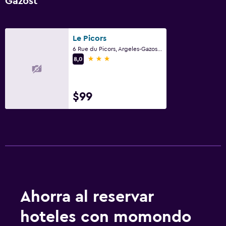
Gazost
Le Picors
6 Rue du Picors, Argeles-Gazost, Altos Pirineos
3 estrellas
8,0
$99
Ahorra al reservar
hoteles con momondo