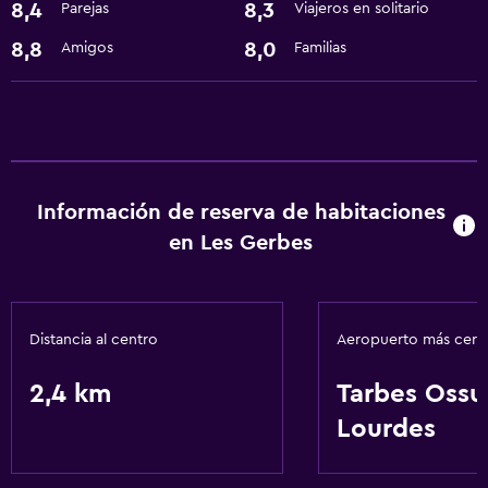
8,4
8,3
Parejas
Viajeros en solitario
Bar/lounge
8,8
8,0
Amigos
Familias
Tetera
Microondas
Sistema de entretenimiento
TV de pantalla plana
Información de reserva de habitaciones
Biblioteca
en Les Gerbes
Baño
Secador de pelo
Distancia al centro
Aeropuerto más cer
Albornoz
2,4 km
Tarbes Ossu
Actividades
Lourdes
Bicicletas
Senderismo