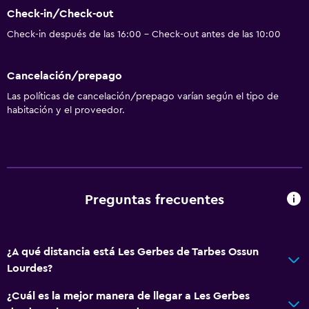
Check-in/Check-out
Piscina y spa
Check-in después de las 16:00 - Check-out antes de las 10:00
Bañera de hidromasaje
Cancelación/prepago
Accesibilidad y adecuación
Las políticas de cancelación/prepago varían según el tipo de
habitación y el proveedor.
Hipoalergénico
Aire libre
Jardín
Preguntas frecuentes
Lavandería
Lavandería
¿A qué distancia está Les Gerbes de Tarbes Ossun
Lourdes?
General
¿Cuál es la mejor manera de llegar a Les Gerbes
Pantuflas