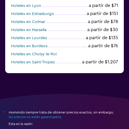
a partir de $71
Hoteles en Lyon
a partir de $151
Hoteles en Estrasburgo
a partir de $78
Hoteles en Colmar
a partir de $30
Hoteles en Marsella
a partir de $135
Hoteles en Lourdes
a partir de $76
Hoteles en Burdeos
Hoteles en Choisy-le-Roi
a partir de $1.207
Hoteles en Saint-Tropez
a partir de $68
Hoteles en Montpellier
momondo siempre trata de obtener precios exactos, sin embargo,
*
los precios no están garantizados
.
Esta es la razón: