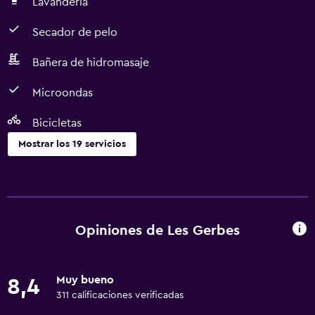
Lavandería
Secador de pelo
Bañera de hidromasaje
Microondas
Bicicletas
Mostrar los 19 servicios
Servicios básicos
Wifi gratis
Calefacción
Opiniones de Les Gerbes
Ventilador
Artículos de aseo gratis
Muy bueno
8,4
311 calificaciones verificadas
Comedor