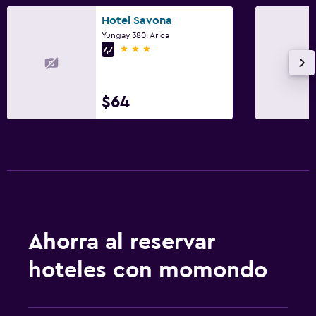
Hotel Savona
Yungay 380, Arica
3 estrellas
7,7
$64
Ahorra al reservar
hoteles con momondo