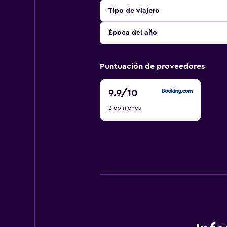
Tipo de viajero
Época del año
Puntuación de proveedores
9.9
9.9
/10
de
2 opiniones
10