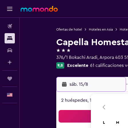
Vuelos
Ofertas de hotel
Hoteles en Asia
Hotel
Alojamientos
Capella Homest
3 estrellas
Autos
376/1 Bokachi Aradi, Arpora 403 5
Planifica con IA
Excelente
61 calificaciones v
9,8
Trips
sáb. 15/8
-
Español
2 huéspedes, 1 habitación
Bus
L
M