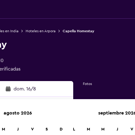
es en India
Hoteles en Arpora
Capella Homestay
ay
10
erificadas
Fotos
dom. 16/8
agosto 2026
septiembre 202
car
M
J
V
S
D
L
M
M
J
V