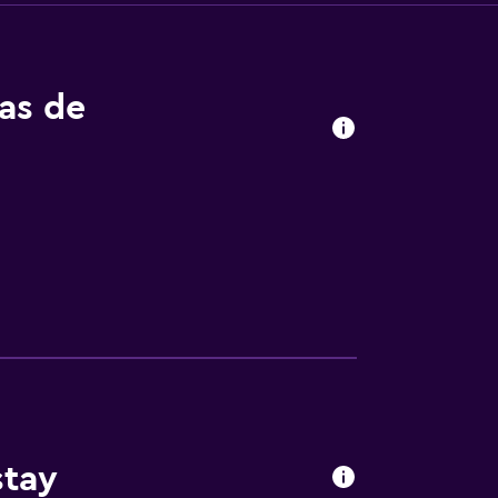
tas de
stay