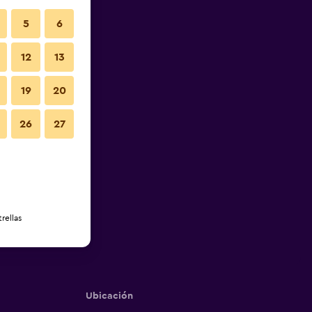
5
6
12
13
19
20
26
27
rellas
Ubicación