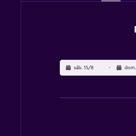
sáb. 15/8
-
dom.