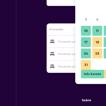
3
4
Proveedor
10
11
Proveedor para Capella Homestay
17
18
24
25
Proveedor para Capella Homestay
31
Proveedor para Capella Homestay
Más barato
Sobre