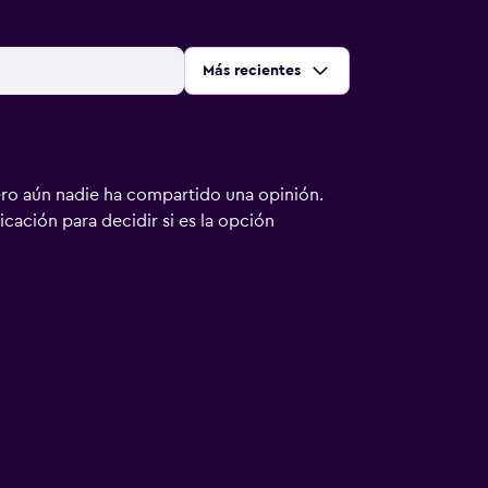
Ordenar por
:
Más recientes
ero aún nadie ha compartido una opinión.
bicación para decidir si es la opción