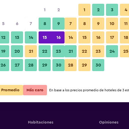
1
2
1
2
3
4
5
6
7
8
9
7
8
9
10
11
12
13
14
15
16
14
15
16
17
18
Ver precios
19
20
21
22
23
21
22
23
24
25
26
27
28
29
30
28
29
30
Ver precios
Ver precios
Promedio
Más caro
En base a los precios promedio de hoteles de 3 est
Habitaciones
Opiniones