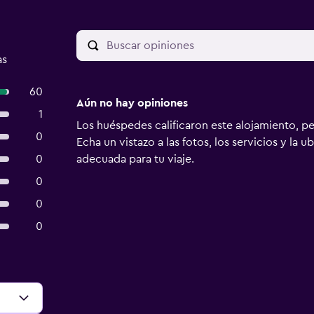
as
60
Aún no hay opiniones
1
Los huéspedes calificaron este alojamiento, p
0
Echa un vistazo a las fotos, los servicios y la u
0
adecuada para tu viaje.
0
0
0