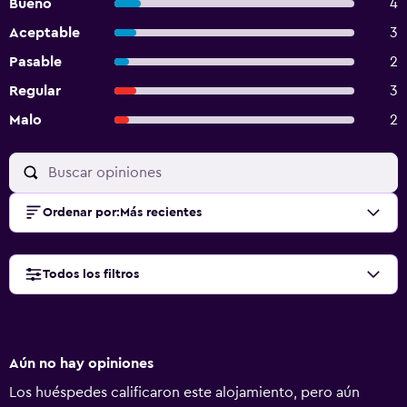
Bueno
4
Aceptable
3
Pasable
2
Regular
3
Malo
2
Ordenar por
:
Más recientes
Todos los filtros
Aún no hay opiniones
Los huéspedes calificaron este alojamiento, pero aún