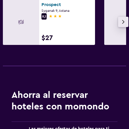
Prospect
Syganak 9, Astana
3 estrellas
8,1
$27
Ahorra al reservar
hoteles con momondo
Las mejores ofertas de hoteles para ti