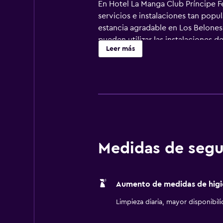
En Hotel La Manga Club Príncipe Fel
servicios e instalaciones tan popul
estancia agradable en Los Belones.
pueden utilizar las instalaciones d
Leer más
de habitaciones elegantes equipad
confortable. Cuentan con un escrito
caracteriza por su estilo con much
del bar. Hotel La Manga Club Prín
La Manga Club está a un paseo de 
Medidas de segu
Aumento de medidas de higi
Limpieza diaria, mayor disponibil