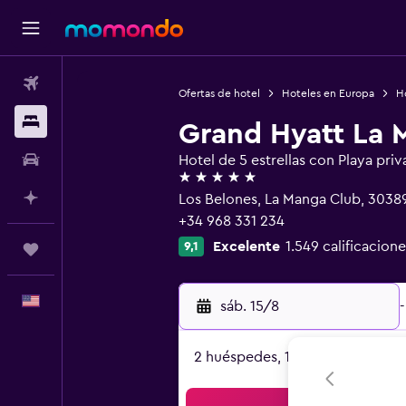
Vuelos
Ofertas de hotel
Hoteles en Europa
H
Alojamientos
Grand Hyatt La 
Autos
Hotel de 5 estrellas con Playa priv
5 estrellas
Planifica con IA
Los Belones, La Manga Club, 3038
+34 968 331 234
Excelente
1.549 calificacione
9,1
Trips
Español
sáb. 15/8
-
2 huéspedes, 1 habitación