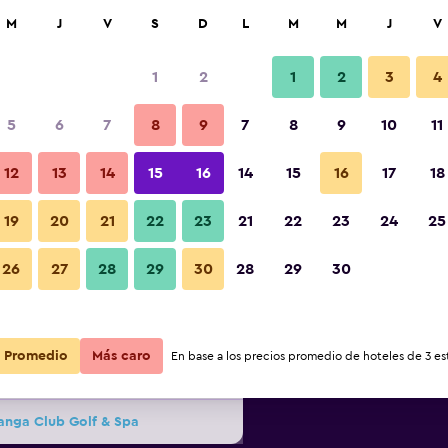
car
M
J
V
S
D
L
M
M
J
V
1
2
1
2
3
4
ás barata de precio por noche
5
6
7
8
9
7
8
9
10
11
Lobby
r
Total noche
12
13
14
15
16
14
15
16
17
18
19
20
21
22
23
21
22
23
24
25
$299
Ver oferta
Fotos
26
27
28
29
30
28
29
30
$301
Ver oferta
Promedio
Más caro
En base a los precios promedio de hoteles de 3 est
$304
Ver oferta
anga Club Golf & Spa