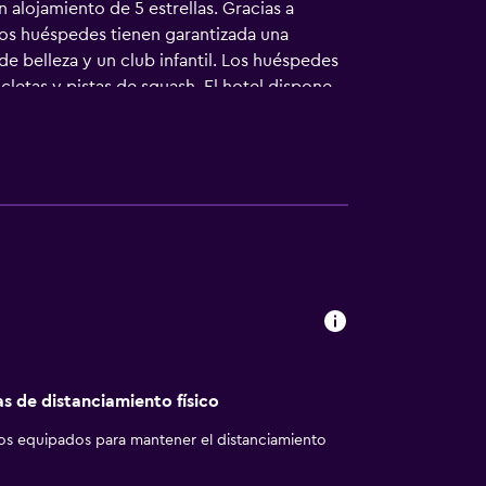
 alojamiento de 5 estrellas. Gracias a
, los huéspedes tienen garantizada una
de belleza y un club infantil. Los huéspedes
icletas y pistas de squash. El hotel dispone
 necesarias para asegurarle una estancia
ición. El restaurante del hotel se
pueden relajarse con una copa en la terraza
rto de Murcia-San Javier y, por otro lado,
e de la propiedad.
as de distanciamiento físico
los equipados para mantener el distanciamiento