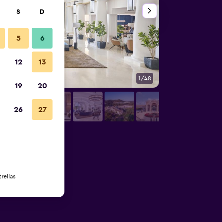
S
D
5
6
12
13
1/48
Habitación
19
20
26
27
rellas