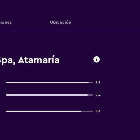
iones
Ubicación
pa, Atamaría
9,5
9,4
8,6