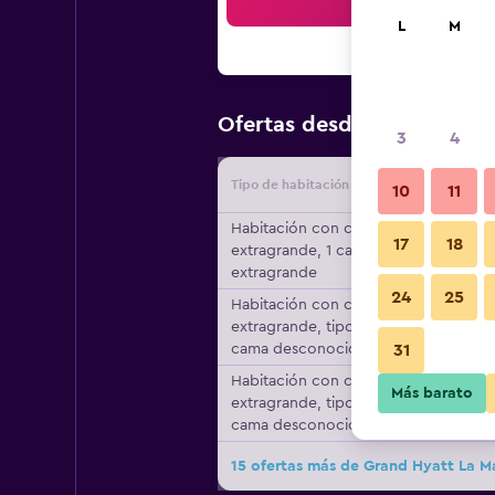
Bus
L
M
$299
Ofertas desde
/
Oferta m
3
4
Tipo de habitación
Proveedo
10
11
Habitación con cama
17
18
extragrande, 1 cama
extragrande
24
25
Habitación con cama
extragrande, tipo de
cama desconocido
31
Habitación con cama
Más barato
extragrande, tipo de
cama desconocido
15 ofertas más de Grand Hyatt La M