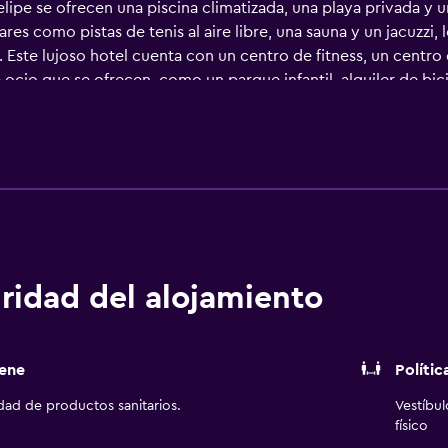
ipe se ofrecen una piscina climatizada, una playa privada y un
ares como pistas de tenis al aire libre, una sauna y un jacuzzi
 Este lujoso hotel cuenta con un centro de fitness, un centro 
e ocio que se ofrecen, como un parque infantil, alquiler de bic
as con una tetera/cafetera, además de todas las comodidades
rio, acceso a internet en las habitaciones y películas bajo pet
o estilo y cuenta con una terraza al aire libre. Los huéspedes 
cipe Felipe queda a menos de 30 minutos conduciendo Aeropue
unos 20 minutos. Mar Menor está a un corto trayecto en coch
ridad del alojamiento
ene
Polític
idad de productos sanitarios.
Vestíbu
físico