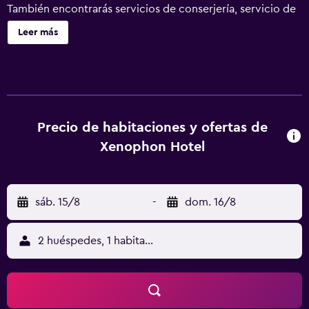
También encontrarás servicios de conserjería, servicio de
tintorería y servicio de recepción 24 horas. Xenophon
Leer más
Hotel ofrece 186 alojamientos con aire acondicionado,
minibar y caja fuerte. Se ofrece una televisión LCD de 33
pulgadas con canales por satélite. Los baños están
equipados con bañera o ducha y secador de pelo. Los
huéspedes pueden navegar por la web gracias a nuestro
acceso a Internet wifi gratis. Los servicios para las
Precio de habitaciones y ofertas de
personas de negocios incluyen escritorio y teléfono. Se
Xenophon Hotel
ofrece servicio de limpieza todos los días y es posible
solicitar tabla de planchar con plancha.
sáb. 15/8
-
dom. 16/8
2 huéspedes, 1 habitación