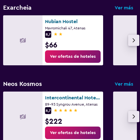
Exarcheia
Ver más
Nubian Hostel
Mavromichali 47, Atenas
2 estrellas
8,7
$66
Ver ofertas de hoteles
Neos Kosmos
Ver más
Intercontinental Hotels Athenaeum Athens By IHG
89-93 Syngrou Avenue, Atenas
5 estrellas
8,7
$222
Ver ofertas de hoteles