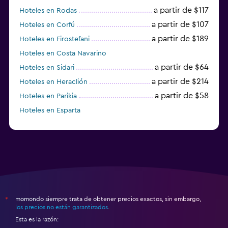
a partir de $117
Hoteles en Rodas
a partir de $107
Hoteles en Corfú
a partir de $189
Hoteles en Firostefani
Hoteles en Costa Navarino
a partir de $64
Hoteles en Sidari
a partir de $214
Hoteles en Heraclión
a partir de $58
Hoteles en Parikia
Hoteles en Esparta
a partir de $358
Hoteles en Tourlos
momondo siempre trata de obtener precios exactos, sin embargo,
*
los precios no están garantizados
.
Esta es la razón: