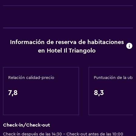
Toallas
Aire acondicionado
Champú
Acondicionador
Información de reserva de habitaciones
Baño
en Hotel Il Triangolo
Bidé
Secador de pelo
Relación calidad-precio
Puntuación de la ubi
Papel higiénico
Ducha
7,8
8,3
Gorro de baño
General
Habitaciones familiares
Check-in/Check-out
Vista al mar
Check-in después de las 14:30 - Check-out antes de las 10:00