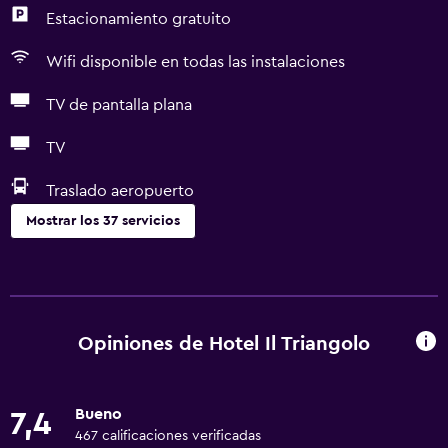
Estacionamiento gratuito
Wifi disponible en todas las instalaciones
TV de pantalla plana
TV
Traslado aeropuerto
Mostrar los 37 servicios
Servicios básicos
Wifi gratis
Wifi disponible en todas las instalaciones
Opiniones de Hotel Il Triangolo
Internet
Gel de ducha
Bueno
7,4
Ropa de cama
467 calificaciones verificadas