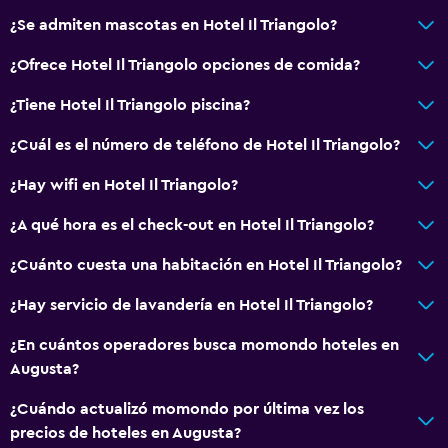
TV de pantalla plana
¿Se admiten mascotas en Hotel Il Triangolo?
TV
¿Ofrece Hotel Il Triangolo opciones de comida?
Accesibilidad y adecuación
¿Tiene Hotel Il Triangolo piscina?
Para no fumadores
¿Cuál es el número de teléfono de Hotel Il Triangolo?
Mascotas permitidas bajo consulta (pueden aplicar cargos
extra)
¿Hay wifi en Hotel Il Triangolo?
¿A qué hora es el check-out en Hotel Il Triangolo?
Lavandería
¿Cuánto cuesta una habitación en Hotel Il Triangolo?
Servicios de lavandería/tintorería
Tendedero
¿Hay servicio de lavandería en Hotel Il Triangolo?
¿En cuántos operadores busca momondo hoteles en
Zona de trabajo
Augusta?
Fax/fotocopiadora
¿Cuándo actualizó momondo por última vez los
Escritorio
precios de hoteles en Augusta?