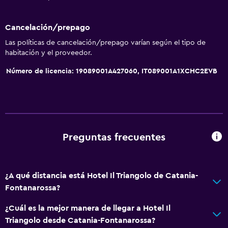
Vista a la montaña
Cancelación/prepago
Espacio de almacenamiento
Las políticas de cancelación/prepago varían según el tipo de
habitación y el proveedor.
Estacionamiento y transporte
Número de licencia: 19089001A427060, IT089001A1XCHC2EVB
Traslado aeropuerto
Estacionamiento gratuito
Servicio de traslado
Comedor
Preguntas frecuentes
Restaurante
Bar/lounge
¿A qué distancia está Hotel Il Triangolo de Catania-
Bar de tapas
Fontanarossa?
¿Cuál es la mejor manera de llegar a Hotel Il
Sistema de entretenimiento
Triangolo desde Catania-Fontanarossa?