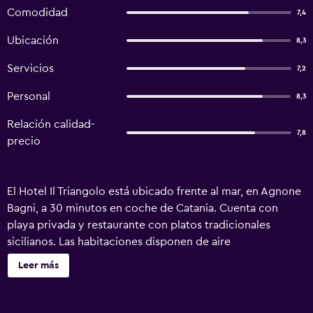
Comodidad
7,4
Ubicación
8,3
Servicios
7,2
Personal
8,3
Relación calidad-
7,8
precio
El Hotel Il Triangolo está ubicado frente al mar, en Agnone
Bagni, a 30 minutos en coche de Catania. Cuenta con
playa privada y restaurante con platos tradicionales
sicilianos. Las habitaciones disponen de aire
acondicionado y baño con secador de pelo y artículos de
Leer más
aseo. Algunas tienen vistas al mar. Por la noche, el
restaurante prepara pizzas en un horno de piedra típico de
Sicilia. Se sirve un desayuno continental a diario. Il