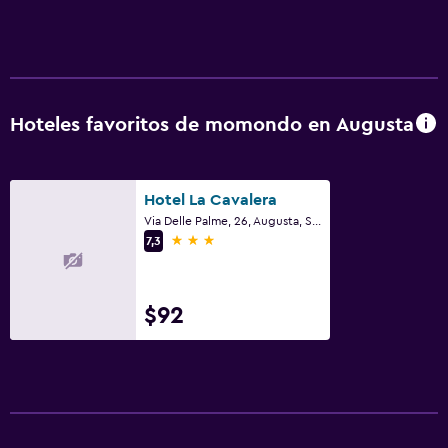
Servicios y facilidades
Check-out exprés
Servicio de habitaciones
Hoteles favoritos de momondo en Augusta
Aire libre
Playa privada
Hotel La Cavalera
Via Delle Palme, 26, Augusta, Sicilia
Actividades
3 estrellas
7,3
Instalaciones para deportes acuáticos
$92
Salud y seguridad
Limpieza diaria