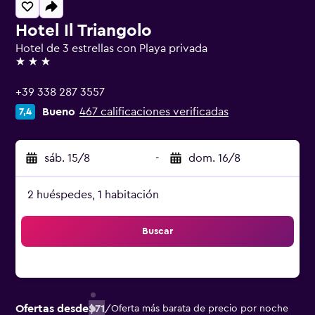
Hotel Il Triangolo
Hotel de 3 estrellas con Playa privada
3 estrellas
+39 338 287 3557
Bueno
467 calificaciones verificadas
7,4
sáb. 15/8
-
dom. 16/8
2 huéspedes, 1 habitación
Buscar
Ofertas desde
$71
/
Oferta más barata de precio por noche