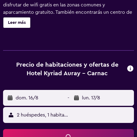
disfrutar de wifi gratis en las zonas comunes y
aparcamiento gratuito. También encontrarás un centro de
negocios, una zona para conferencias y servicio de
Leer más
recepción 24 horas. Se ofrece servicio de cambio de
toallas a petición. Hotel Kyriad Auray - Carnac ofrece 43
alojamientos con cafetera y tetera y secador de pelo. Las
camas están vestidas con ropa de cama de alta calidad. Se
ofrece una televisión LED de 66 cm con canales digitales
de suscripción. Los baños están equipados con bañera o
Precio de habitaciones y ofertas de
ducha con bañera de hidromasaje, cabezal de ducha tipo
Hotel Kyriad Auray - Carnac
lluvia y cabezal de ducha con hidromasaje. También
disponen de artículos de higiene personal gratuitos. Los
huéspedes pueden navegar por la web gracias a nuestro
dom. 16/8
-
lun. 17/8
acceso a Internet wifi gratis. Es posible solicitar tabla de
planchar con plancha y cambio de toallas. Se ofrece
servicio de limpieza todos los días. Se pueden practicar
2 huéspedes, 1 habitación
las actividades de ocio y esparcimiento que se indican
más abajo en las instalaciones o cerca del alojamiento (es