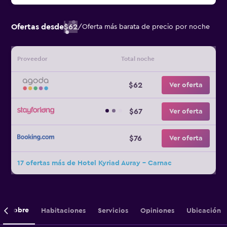
Ofertas desde
$62
/
Oferta más barata de precio por noche
Proveedor
Total noche
$62
Ver oferta
$67
Ver oferta
$76
Ver oferta
17 ofertas más de Hotel Kyriad Auray - Carnac
Sobre
Habitaciones
Servicios
Opiniones
Ubicación