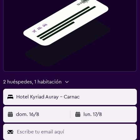
2 huéspedes, 1 habitación
Hotel Kyriad Auray - Carnac
dom. 16/8
lun. 17/8