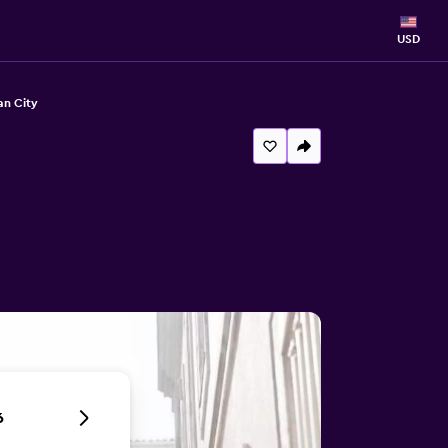
USD
an City
6