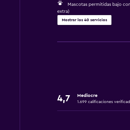
Mascotas permitidas bajo con
extra)
Mostrar los 40 servicios
Servicios básicos
Wifi gratis
Wifi disponible en todas las instal
Internet
Gel de ducha
Ropa de cama
Toallas
Mediocre
4,7
Ventilador
1.699 calificaciones verifica
Extinguidor
Aire acondicionado
Artículos de aseo gratis