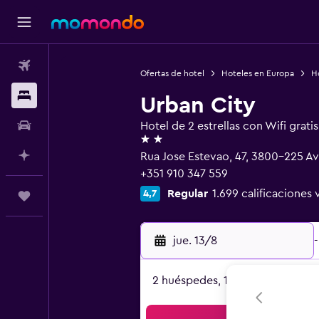
Vuelos
Ofertas de hotel
Hoteles en Europa
H
Alojamientos
Urban City
Autos
Hotel de 2 estrellas con Wifi gratis
2 estrellas
Planifica con IA
Rua Jose Estevao, 47, 3800-225 Ave
+351 910 347 559
Regular
1.699 calificaciones 
4,7
Trips
jue. 13/8
-
2 huéspedes, 1 habitación