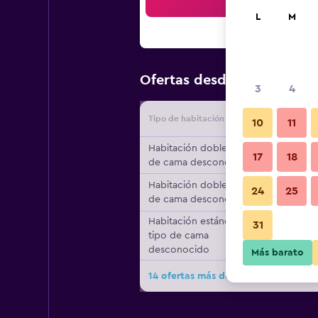
Bus
L
M
$45
Ofertas desde
/
Oferta má
3
4
Tipo de habitación
Proveedo
10
11
Habitación doble, tipo
17
18
de cama desconocido
Habitación doble, tipo
24
25
de cama desconocido
Habitación estándar,
31
tipo de cama
desconocido
Más barato
14 ofertas más de Urban City