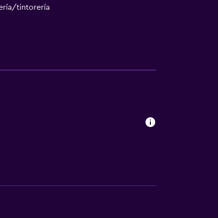
ría/tintorería
ento
te
tida