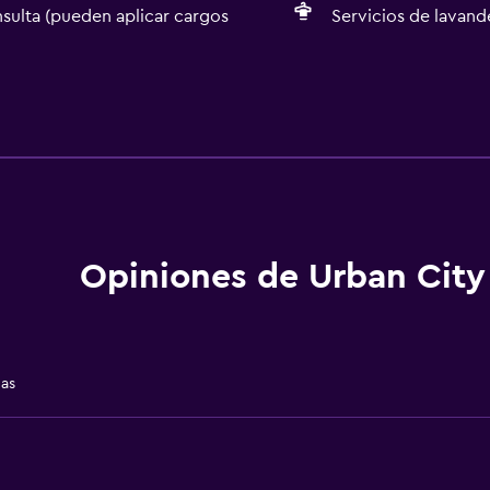
sulta (pueden aplicar cargos
Servicios de lavande
Sistema de entretenimi
TV por cable o vía satéli
aciones
TV de pantalla plana
Sala de estar/TV compar
TV
Opiniones de Urban City
das