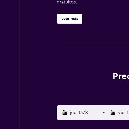
gratuitos.
Leer más
Pre
jue. 13/8
-
vie. 