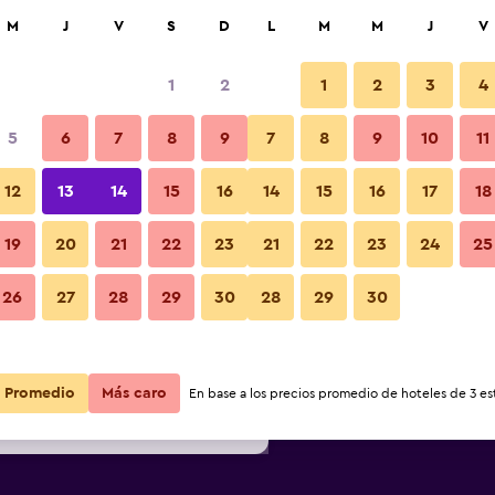
car
M
J
V
S
D
L
M
M
J
V
1
2
1
2
3
4
s barata de precio por noche
5
6
7
8
9
7
8
9
10
11
Otros
r
Total noche
12
13
14
15
16
14
15
16
17
18
$45
Ver oferta
19
20
21
22
23
21
22
23
24
25
Fotos
26
27
28
29
30
28
29
30
$48
Ver oferta
$50
Ver oferta
Promedio
Más caro
En base a los precios promedio de hoteles de 3 est