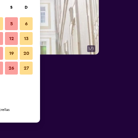
S
D
5
6
12
13
1/1
19
20
26
27
rellas