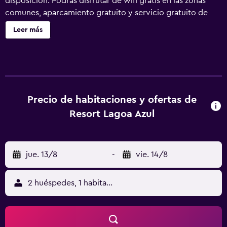
disposición. Podrás disfrutar de wifi gratis en las zonas
comunes, aparcamiento gratuito y servicio gratuito de
transporte a la playa. También encontrarás un bar o
Leer más
lounge, un bar junto a la piscina y un bar-cafetería. Resort
Lagoa Azul ofrece 80 alojamientos, con acceso por
pasillos exteriores y cafetera y tetera y artículos de
higiene personal gratuitos. Las habitaciones disponen de
balcón o patio. Las camas tienen colchones con una capa
de acolchado adicional y están vestidas con ropa de cama
Precio de habitaciones y ofertas de
de alta calidad. Se ofrece televisión por cable con canales
Resort Lagoa Azul
de suscripción. Los baños están equipados con ducha y
bidé. Los servicios para las personas de negocios incluyen
escritorio y teléfono. Se ofrece servicio de limpieza todos
jue. 13/8
-
vie. 14/8
los días y es posible solicitar secador de pelo. En el
alojamiento hay 2 piscinas al aire libre además de piscina
infantil. Otros servicios de ocio y esparcimiento incluyen
2 huéspedes, 1 habitación
centro de bienestar. Se pueden practicar las actividades
de ocio y esparcimiento que se indican más abajo en las
instalaciones o cerca del alojamiento (es posible que se