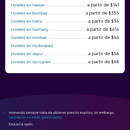
a partir de $141
Hoteles en Hassan
a partir de $355
Hoteles en Bombay
a partir de $34
Hoteles en Katra
a partir de $414
Hoteles en Gulmarg
a partir de $44
Hoteles en Amritsar
Hoteles en Hyderabad
a partir de $56
Hoteles en Jaipur
a partir de $68
Hoteles en Gurugram
a partir de $36
Hoteles en Agra
momondo siempre trata de obtener precios exactos, sin embargo,
*
los precios no están garantizados
.
Esta es la razón: