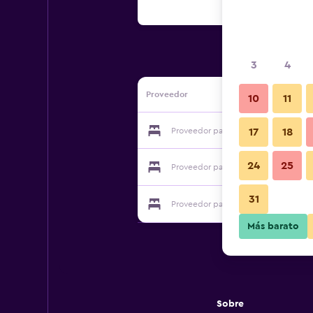
3
4
Proveedor
10
11
Proveedor para Agriturismo Agrilago
17
18
24
25
Proveedor para Agriturismo Agrilago
31
Proveedor para Agriturismo Agrilago
Más barato
Sobre