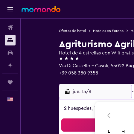
Vuelos
Ofertas de hotel
Hoteles en Europa
Ho
Alojamientos
Agriturismo Agri
Autos
Hotel de 4 estrellas con Wifi gratis
4 estrellas
Planifica con IA
Via Di Castello - Casoli, 55022 Bag
+39 058 380 9358
Trips
jue. 13/8
-
Español
2 huéspedes, 1 habitación
Bus
L
M