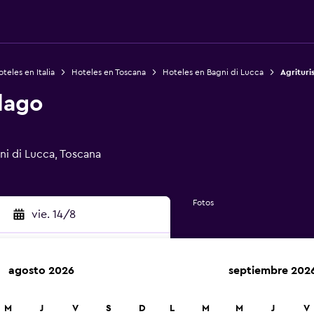
teles en Italia
Hoteles en Toscana
Hoteles en Bagni di Lucca
Agrituri
lago
ni di Lucca, Toscana
Fotos
vie. 14/8
agosto 2026
septiembre 202
car
M
J
V
S
D
L
M
M
J
V