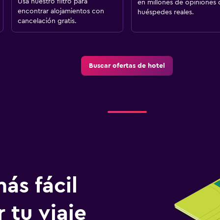
Usa nuestro filtro para
en millones de opiniones 
encontrar alojamientos con
huéspedes reales.
cancelación gratis.
Buscar ofertas de hotel
ás fácil
 tu viaje