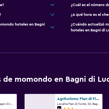
na?
¿Cuál es el número d
?
¿A qué hora es el ch
omondo hoteles en Bagni
¿Cuándo actualizó m
hoteles en Bagni di 
os de momondo en Bagni di Lu
Agriturismo Pian di Fiume
Gombereto No. 52, Bagni Di Lucca, Lucca, Tuscany, Bagni di Lucca, Toscana
Localita Pian di Fiume, 20, Bagni di Lucca, Toscana
3 estrellas
9,1