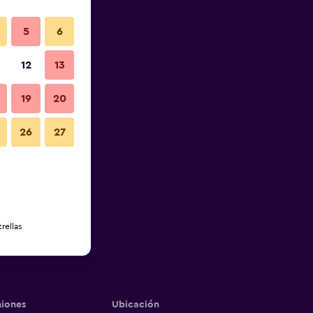
5
6
12
13
19
20
26
27
rellas
iones
Ubicación