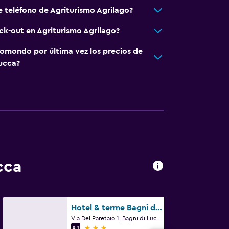
e teléfono de Agriturismo Agrilago?
eck-out en Agriturismo Agrilago?
omondo por última vez los precios de
Lucca?
cca
Hotel & terme Bagni di Lucca
Via Del Paretaio 1, Bagni di Lucca, Toscana
3 estrellas
8,1