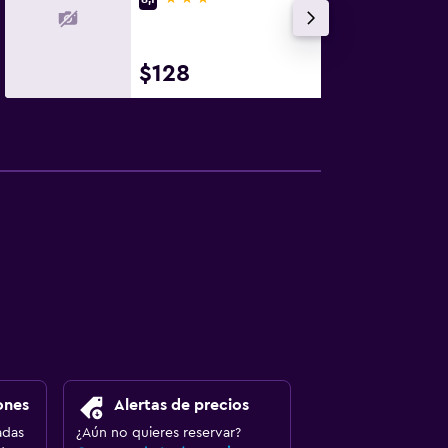
$128
ones
Alertas de precios
adas
¿Aún no quieres reservar?