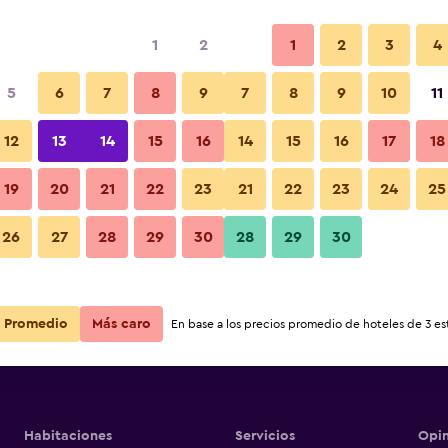
1
2
1
2
3
4
5
6
7
8
9
7
8
9
10
11
12
13
14
15
16
14
15
16
17
18
Ver precios
19
20
21
22
23
21
22
23
24
25
26
27
28
29
30
28
29
30
Ver precios
Ver precios
Promedio
Más caro
En base a los precios promedio de hoteles de 3 est
Habitaciones
Servicios
Opin