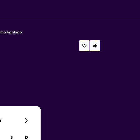
smo Agrilago
6
S
D