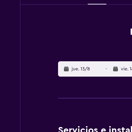
jue. 13/8
-
vie. 
Servicios e inst