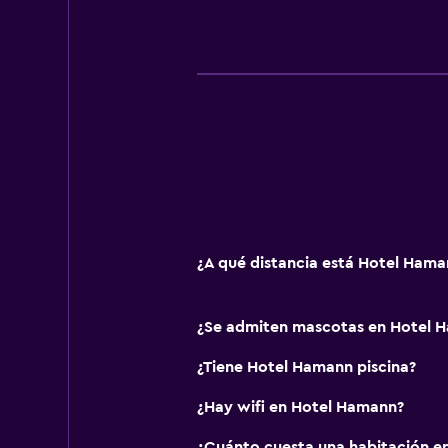
Comedor
Minibar
Almuerzos para llevar
Menús para dietas especiales (bajo
Restaurante
Bar/lounge
Desayuno en la habitación
La comida se puede entregar en el
¿A qué distancia está Hotel Hama
Servicios y facilidades
¿Se admiten mascotas en Hotel 
Servicio de despertador
¿Tiene Hotel Hamann piscina?
Caja fuerte
Servicio de habitaciones
¿Hay wifi en Hotel Hamann?
Acceso con llave
¿Cuánto cuesta una habitación e