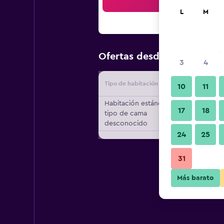
Bus
L
M
$102
Ofertas desde
/
Oferta m
3
4
Tipo de habitación
Proveedo
10
11
Habitación estándar,
17
18
tipo de cama
desconocido
24
25
31
Más barato