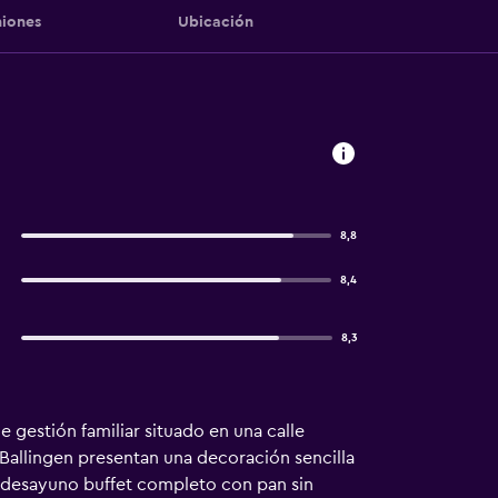
iones
Ubicación
8,8
8,4
8,3
 gestión familiar situado en una calle
 Ballingen presentan una decoración sencilla
un desayuno buffet completo con pan sin