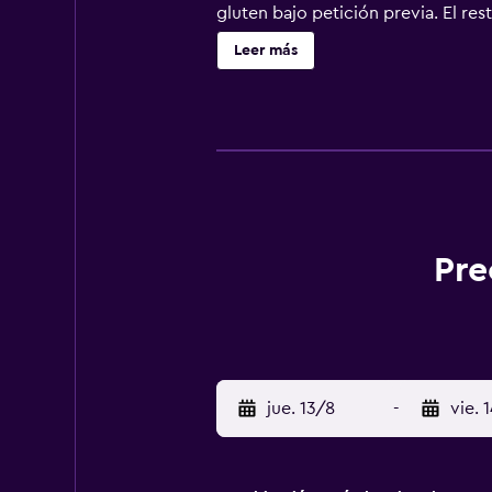
gluten bajo petición previa. El res
bicicletas. Este establecimiento e
Leer más
alrededores. Hay aparcamiento grat
Pre
jue. 13/8
-
vie. 