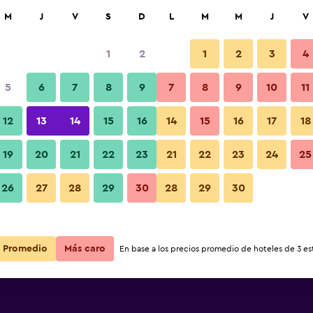
car
M
J
V
S
D
L
M
M
J
V
1
2
1
2
3
4
ás barata de precio por noche
5
6
7
8
9
7
8
9
10
11
r
Total noche
12
13
14
15
16
14
15
16
17
18
19
20
21
22
23
21
22
23
24
25
$102
Ver oferta
26
27
28
29
30
28
29
30
Promedio
Más caro
En base a los precios promedio de hoteles de 3 est