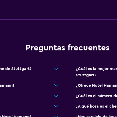
Salud y seguridad
Limpieza diaria
Botiquín de primeros aux
 petición)
Cámaras CCTV en zonas
Cámaras CCTV en el exte
Preguntas frecuentes
Seguridad las 24 horas
Caja fuerte
 alojamiento
nn de Stuttgart?
¿Cuál es la mejor ma
Stuttgart?
Estacionamiento y tran
Hamann?
¿Ofrece Hotel Haman
Estacionamiento en la ca
¿Cuál es el número d
Traslado aeropuerto
Estacionamiento gratuit
¿A qué hora es el ch
Valet parking
n Hotel Hamann?
¿Hay servicio de lav