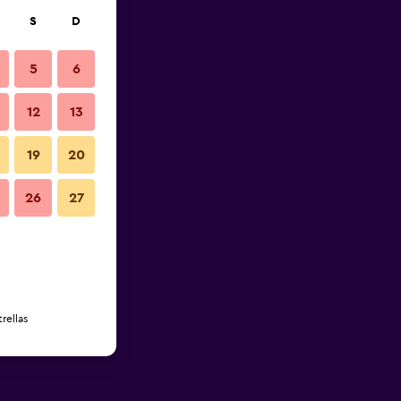
S
D
5
6
12
13
19
20
26
27
rellas