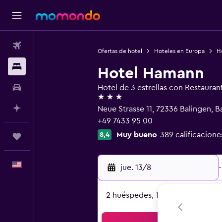
Vuelos
Ofertas de hotel
Hoteles en Europa
H
Alojamientos
Hotel Hamann
Autos
Hotel de 3 estrellas con Restauran
3 estrellas
Planifica con IA
Neue Strasse 11, 72336 Balingen,
+49 7433 95 00
Muy bueno
389 calificacione
8,4
Trips
Español
jue. 13/8
-
2 huéspedes, 1 habitación