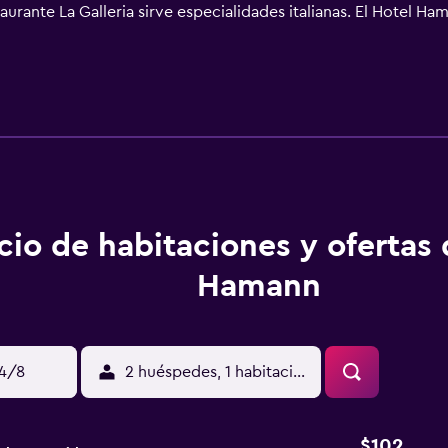
taurante La Galleria sirve especialidades italianas. El Hotel Ha
s un punto de partida ideal para practicar senderismo y ciclis
uito. La estación de tren de Ballingen se encuentra a 5 minut
cio de habitaciones y ofertas
Hamann
14/8
2 huéspedes, 1 habitación
$102