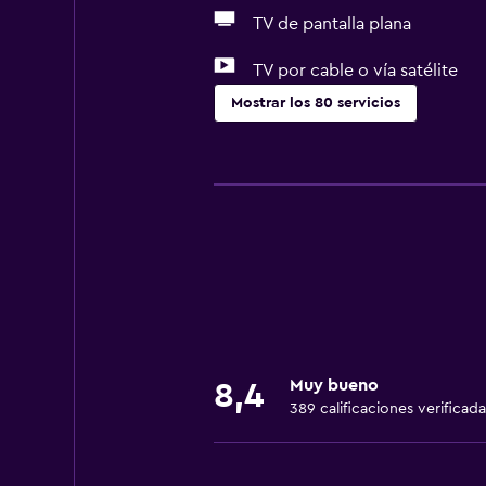
TV de pantalla plana
TV por cable o vía satélite
Mostrar los 80 servicios
Servicios básicos
Wifi gratis
Dispositivo hotspot móvil
Internet
Toallas
Extinguidor
Artículos de aseo gratis
Muy bueno
8,4
Champú
389 calificaciones verificada
Alarma de humo
Calefacción