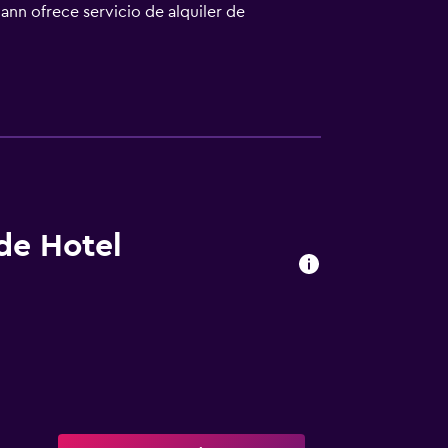
mann ofrece servicio de alquiler de
mo en la campiña de Jura de Suabia de los
os a pie.
 de Hotel