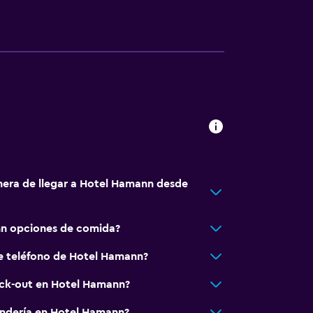
ilios
 comunes
rior
nera de llegar a Hotel Hamann desde
sporte
n opciones de comida?
lle
e teléfono de Hotel Hamann?
o
eck-out en Hotel Hamann?
andería en Hotel Hamann?