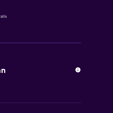
atis
ión
 consulta (pueden aplicar cargos extra)
nn
le
a
ca