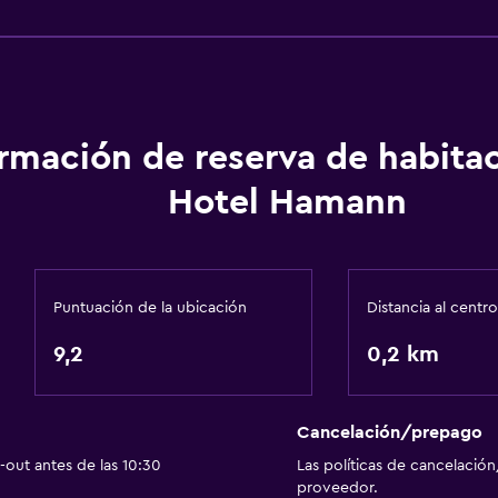
Almohada sin plumas
Plantas superiores acces
Baño
ormación de reserva de habita
Ducha
Hotel Hamann
Gorro de baño
Secador de pelo
Aseo
Puntuación de la ubicación
Distancia al centro
Papel higiénico
9,2
0,2 km
Cepillo de dientes
Baño privado
Cancelación/prepago
out antes de las 10:30
Las políticas de cancelación
proveedor.