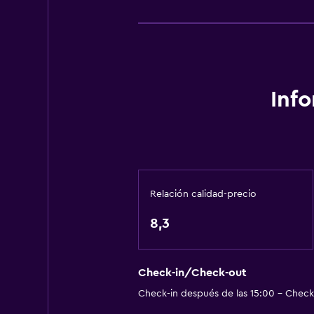
Gel de ducha
Papeleras
Acondicionador
General
Inf
Ventana
Vista a una calle tranquila
Zona de estar
Pantuflas
Relación calidad-precio
Vista al patio interior
8,3
Habitaciones insonorizadas
Insonorización
Teléfono
Check-in/Check-out
Check-in después de las 15:00 - Check-
Alfombrado