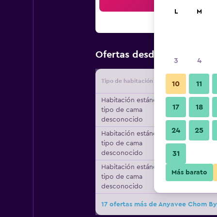
Bus
L
M
$23
Ofertas desde
/
Oferta má
3
4
Tipo de habitación
Proveedo
10
11
Habitación estándar,
17
18
tipo de cama
desconocido
24
25
Habitación estándar,
tipo de cama
desconocido
31
Habitación estándar,
Más barato
tipo de cama
desconocido
17 ofertas más de Anyavee Chom By