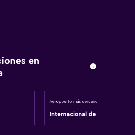
egar en el alojamiento
ión
ciones en
ca
a
ibles por escaleras
Aeropuerto más cercano
fumadores
Internacional de Krabi