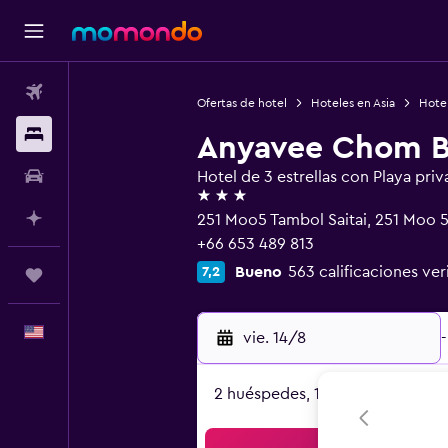
Vuelos
Ofertas de hotel
Hoteles en Asia
Hotel
Alojamientos
Anyavee Chom B
Autos
Hotel de 3 estrellas con Playa priv
3 estrellas
Planifica con IA
251 Moo5 Tambol Saitai, 251 Moo 
+66 653 489 813
Bueno
563 calificaciones ver
7,2
Trips
Español
vie. 14/8
-
2 huéspedes, 1 habitación