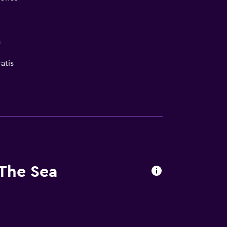
a
atis
ales (bajo petición)
The Sea