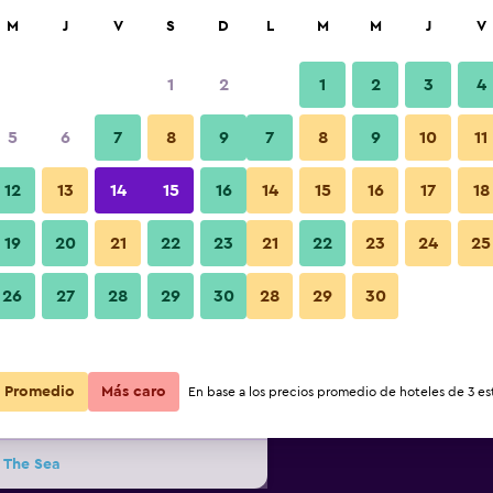
car
M
J
V
S
D
L
M
M
J
V
1
2
1
2
3
4
s barata de precio por noche
5
6
7
8
9
7
8
9
10
11
r
Total noche
12
13
14
15
16
14
15
16
17
18
19
20
21
22
23
21
22
23
24
25
$23
Ver oferta
26
27
28
29
30
28
29
30
$43
Ver oferta
Promedio
Más caro
En base a los precios promedio de hoteles de 3 est
$49
Ver oferta
 The Sea