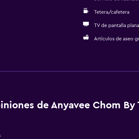
Tetera/cafetera
TV de pantalla plan
Artículos de aseo gr
Comedor
Tetera eléctrica
Minibar
Almuerzos para llevar
Menús para dietas especi
iniones de Anyavee Chom By 
Restaurante
Tetera/cafetera
Nevera
s