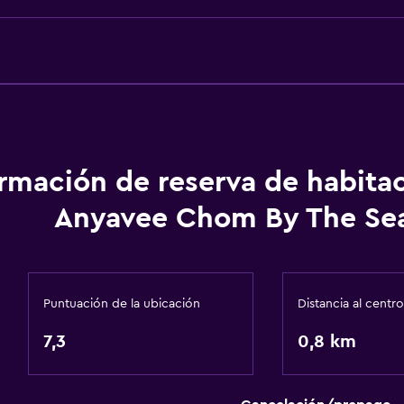
La comida se puede entr
Comedor
Mesa de comedor
Accesibilidad y adecuac
Hipoalergénico
ormación de reserva de habita
Habitación hipoalergéni
Anyavee Chom By The Se
Para no fumadores
Almohada sin plumas
Plantas superiores acces
Puntuación de la ubicación
Distancia al centro
Áreas designadas para 
7,3
0,8 km
Entrada privada