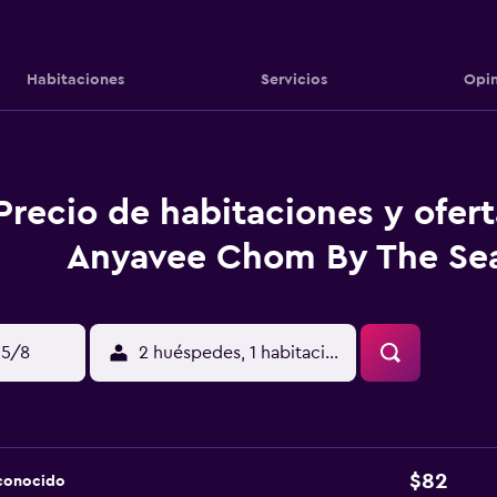
Habitaciones
Servicios
Opin
Precio de habitaciones y ofer
Anyavee Chom By The Se
15/8
2 huéspedes, 1 habitación
$82
sconocido