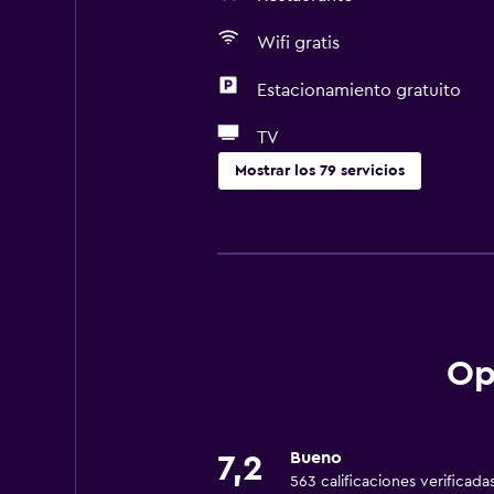
Wifi gratis
Estacionamiento gratuito
TV
Mostrar los 79 servicios
Servicios básicos
Wifi gratis
Internet
Toallas
Extinguidor
Op
Artículos de aseo gratis
Champú
Bueno
7,2
Alarma de humo
563 calificaciones verificada