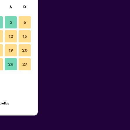
S
D
5
6
12
13
19
20
26
27
rellas