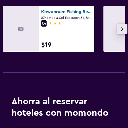
Khwanruen Fishing Resort
87/1 Moo 4 Soi Tedsaban 51, Ban Chang
3 estrellas
7,4
$19
Ahorra al reservar
hoteles con momondo