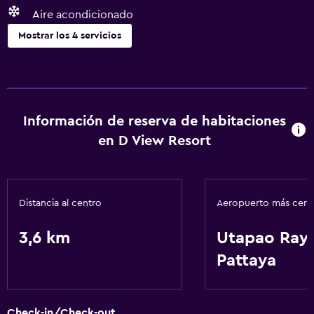
Aire acondicionado
Mostrar los 4 servicios
Servicios básicos
Aire acondicionado
Wifi
Información de reserva de habitaciones
en D View Resort
Sistema de entretenimiento
TV por cable o vía satélite
Distancia al centro
Aeropuerto más cer
Servicios y facilidades
3,6 km
Utapao Ray
Servicio de habitaciones
Pattaya
Check-in/Check-out