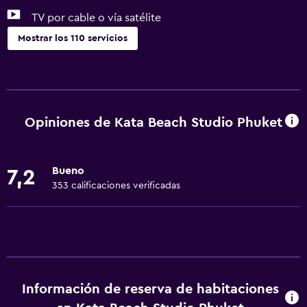
TV por cable o vía satélite
Mostrar los 110 servicios
General
Vista al jardín
Piso de parquet o madera noble
Opiniones de Kata Beach Studio Phuket
Vista a punto de interés
Casilleros
Bueno
7,2
Vista a la montaña
353 calificaciones verificadas
Espacio de almacenamiento
Vista a una calle tranquila
Zona de estar
Sofá
Información de reserva de habitaciones
Habitaciones insonorizadas