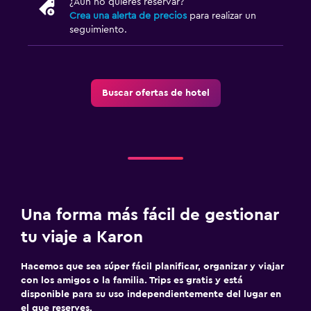
¿Aún no quieres reservar?
Sillas de playa
Crea una alerta de precios
para realizar un
seguimiento.
Terraza
Salud y seguridad
Limpieza diaria
Buscar ofertas de hotel
Cámaras CCTV en zonas comunes
Cámaras CCTV en el exterior
Seguridad las 24 horas
Botiquín de primeros auxilios
Caja fuerte
Una forma más fácil de gestionar
tu viaje a Karon
Habitación
Enchufe cerca de la cama
Hacemos que sea súper fácil planificar, organizar y viajar
con los amigos o la familia. Trips es gratis y está
Despertador
disponible para su uso independientemente del lugar en
el que reserves.
Sofá cama