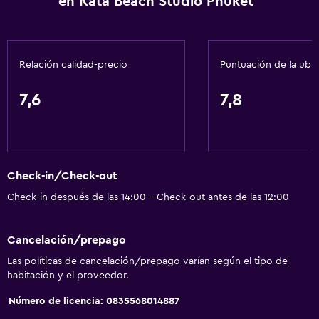
en Kata Beach Studio Phuket
Insonorización
Piso de mosaico/mármol
Vista a la ciudad
Relación calidad-precio
Puntuación de la ubi
Servicios y facilidades
7,6
7,8
Cajero automático/banco
Centro de negocios
Renta de autos
Check-in/Check-out
Servicio de despertador
Check-in después de las 14:00 - Check-out antes de las 12:00
Cambio de divisas
Servicio de habitaciones
Cancelación/prepago
Mostrador de información turística
Las políticas de cancelación/prepago varían según el tipo de
Acceso con llave
habitación y el proveedor.
Check-out exprés
Número de licencia: 0835568014887
Check-in/check-out privado