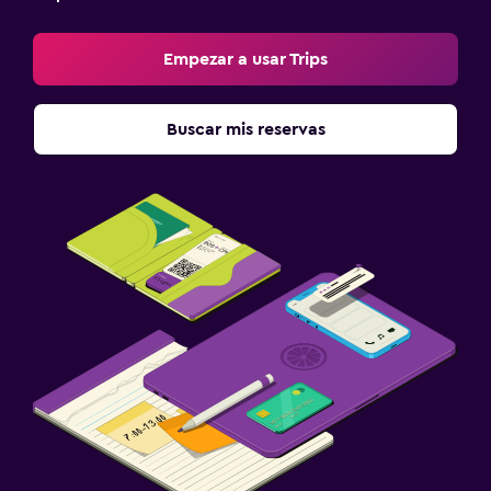
Perchero
Empezar a usar Trips
Armario o clóset
Buscar mis reservas
Sistema de entretenimiento
TV de pantalla plana
TV por cable o vía satélite
Sala de estar/TV compartida
TV
Estacionamiento y transporte
Traslado al aeropuerto (con cargos)
Estacionamiento gratuito
Servicio de traslado (cargo adicional)