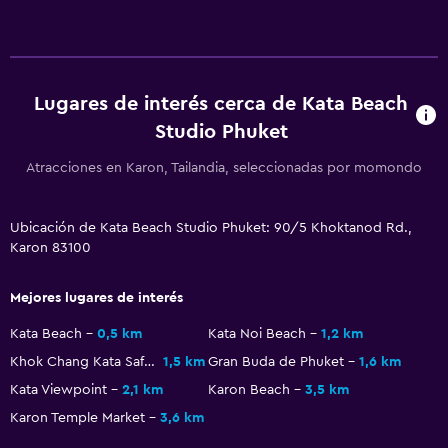
Estacionamiento accesible
Plantas superiores accesibles por ascensor
Plantas superiores accesibles por escaleras
Lugares de interés cerca de Kata Beach
Studio Phuket
Piscina y spa
Piscina climatizada
Atracciones en Karon, Tailandia, seleccionadas por momondo
Piscina climatizada
Ubicación de Kata Beach Studio Phuket: 90/5 Khoktanod Rd.,
Bañera de hidromasaje
Karon 83100
Piscina al aire libre
Toallas para piscina
Mejores lugares de interés
Piscina con vista
Kata Beach
0,5 km
Kata Noi Beach
1,2 km
Piscina en la terraza
Khok Chang Kata Safari
1,5 km
Gran Buda de Phuket
1,6 km
Piscina de agua salada
Kata Viewpoint
2,1 km
Karon Beach
3,5 km
Karon Temple Market
3,6 km
Masajes