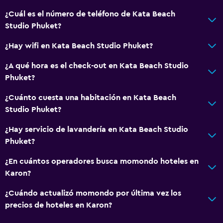
Champú
¿Cuál es el número de teléfono de Kata Beach
Studio Phuket?
Gel de ducha
Papeleras
¿Hay wifi en Kata Beach Studio Phuket?
Acondicionador
¿A qué hora es el check-out en Kata Beach Studio
Phuket?
Accesibilidad y adecuación
¿Cuánto cuesta una habitación en Kata Beach
Unidad ubicada en la planta baja
Studio Phuket?
Unidad accesible para personas en silla de ruedas
¿Hay servicio de lavandería en Kata Beach Studio
Hipoalergénico
Phuket?
Para no fumadores
¿En cuántos operadores busca momondo hoteles en
Almohada sin plumas
Karon?
Áreas designadas para fumadores
¿Cuándo actualizó momondo por última vez los
Ascensor
precios de hoteles en Karon?
Ascensor disponible