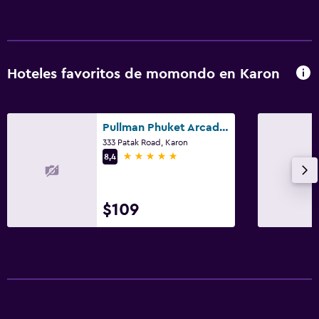
Baño
Secador de pelo
Bañera al aire libre
Hoteles favoritos de momondo en Karon
Baño privado
Ducha
Pullman Phuket Arcadia Karon Beach Resort
Baño pequeño adicional
333 Patak Road, Karon
5 estrellas
8,4
Tina de baño
Bidé
Aseo
$109
Papel higiénico
Comedor
Copas
Tetera eléctrica