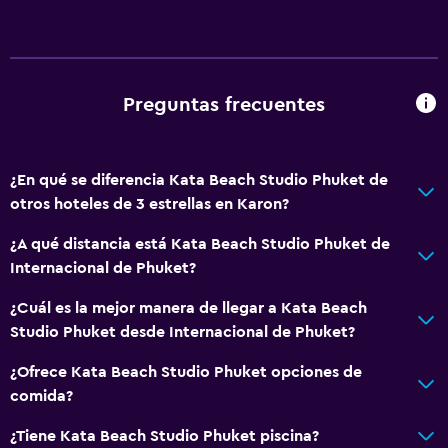
Recepción 24 horas
Caja fuerte
Botella de agua
Preguntas frecuentes
Servicios básicos
¿En qué se diferencia Kata Beach Studio Phuket de
Internet
otros hoteles de 3 estrellas en Karon?
Extinguidor
¿A qué distancia está Kata Beach Studio Phuket de
Artículos de aseo gratis
Internacional de Phuket?
Alarma de humo
¿Cuál es la mejor manera de llegar a Kata Beach
Calefacción
Studio Phuket desde Internacional de Phuket?
Aire acondicionado
¿Ofrece Kata Beach Studio Phuket opciones de
Wifi gratis
comida?
Ropa de cama
¿Tiene Kata Beach Studio Phuket piscina?
Toallas