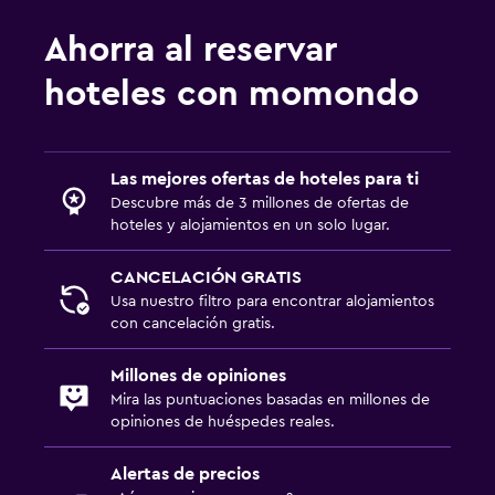
Restaurante
Ahorra al reservar
Bar/lounge
hoteles con momondo
La comida se puede entregar en el alojamiento
Comedor
Tetera
Las mejores ofertas de hoteles para ti
Comedor
Descubre más de 3 millones de ofertas de
hoteles y alojamientos en un solo lugar.
Mesa de comedor
CANCELACIÓN GRATIS
Aire libre
Usa nuestro filtro para encontrar alojamientos
con cancelación gratis.
Comedor al aire libre
Muebles de exterior
Millones de opiniones
Mira las puntuaciones basadas en millones de
Área de picnic
opiniones de huéspedes reales.
Jardín
Alertas de precios
Terraza/patio