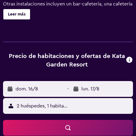
Otras instalaciones incluyen un bar-cafetería, una cafetería
y una piscina infantil. Kata Garden Resort ofrece 75
Leer más
alojamientos con aire acondicionado, botella de agua
gratuita y artículos de higiene personal gratuitos. Se
ofrece televisión por cable. Los baños están equipados
con ducha. Este hotel en Karon ofrece acceso a Internet
wifi gratis. Se ofrece servicio de limpieza todos los días.
En el alojamiento hay 2 piscinas al aire libre además de
Precio de habitaciones y ofertas de Kata
piscina infantil. Se pueden practicar las actividades de
Garden Resort
ocio y esparcimiento que se indican más abajo en las
instalaciones o cerca del alojamiento (es posible que se
aplique un recargo).
dom. 16/8
-
lun. 17/8
2 huéspedes, 1 habitación