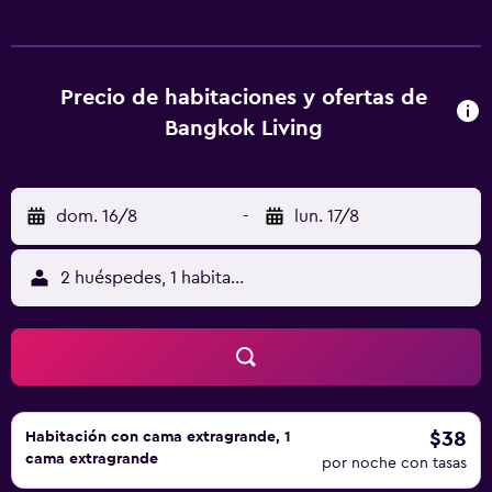
eléctrico. No se ofrece servicio de limpieza. Bangkok
Living ofrece 70 alojamientos con aire acondicionado y
artículos de higiene personal gratuitos. Las habitaciones
disponen de balcón. Se ofrece televisión por cable. En
Precio de habitaciones y ofertas de
este apartotel de 3 estrellas, los alojamientos incluyen
Bangkok Living
cocina básica con frigorífico, microondas, comedor
independiente y utensilios de cocina. Los baños están
equipados con ducha. Este apartotel en Bangkok ofrece
dom. 16/8
-
lun. 17/8
acceso a Internet wifi gratis. Los servicios para las
personas de negocios incluyen escritorio y teléfono. Los
servicios de ocio y esparcimiento en este apartotel
2 huéspedes, 1 habitación
incluyen una piscina al aire libre y gimnasio.
$38
Habitación con cama extragrande, 1
cama extragrande
por noche con tasas