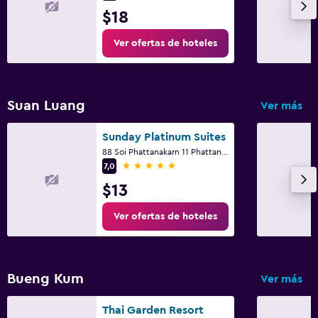
$18
Ver ofertas de hoteles
Suan Luang
Ver más
Sunday Platinum Suites
88 Soi Phattanakarn 11 Phattanakarn Rd, Bangkok
5 estrellas
7,0
$13
Ver ofertas de hoteles
Bueng Kum
Ver más
Thai Garden Resort