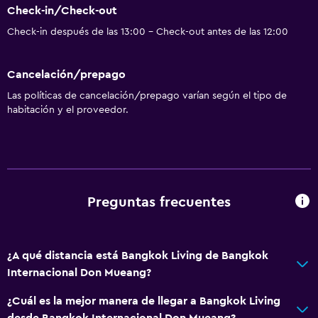
Check-in/Check-out
Papeleras
Check-in después de las 13:00 - Check-out antes de las 12:00
Cocina
Cancelación/prepago
Tetera eléctrica
Las políticas de cancelación/prepago varían según el tipo de
Microondas
habitación y el proveedor.
Utensilios de cocina
Tetera
Tostadora
Nevera
Preguntas frecuentes
Comedor
Cocineta
¿A qué distancia está Bangkok Living de Bangkok
Internacional Don Mueang?
Accesibilidad y adecuación
Habitaciones para no fumadores disponibles
¿Cuál es la mejor manera de llegar a Bangkok Living
desde Bangkok Internacional Don Mueang?