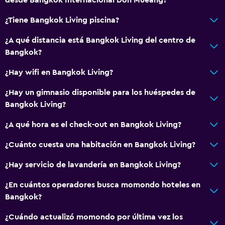
Ascensor
Ascensor disponible
¿Tiene Bangkok Living piscina?
Fregadero bajo
¿A qué distancia está Bangkok Living del centro de
Almohada sin plumas
Bangkok?
Plantas superiores accesibles por ascensor
¿Hay wifi en Bangkok Living?
Áreas designadas para fumadores
¿Hay un gimnasio disponible para los huéspedes de
Bangkok Living?
Baño
¿A qué hora es el check-out en Bangkok Living?
Ducha
Secador de pelo
¿Cuánto cuesta una habitación en Bangkok Living?
Aseo
¿Hay servicio de lavandería en Bangkok Living?
Papel higiénico
¿En cuántos operadores busca momondo hoteles en
Baño privado
Bangkok?
¿Cuándo actualizó momondo por última vez los
Sistema de entretenimiento