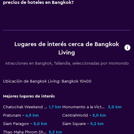
precios de hoteles en Bangkok?
TV de pantalla plana
TV por cable o vía satélite
TV
Aire libre
Lugares de interés cerca de Bangkok
Living
Terraza/patio
Terraza
Atracciones en Bangkok, Tailandia, seleccionadas por momondo
Jardín
Ubicación de Bangkok Living: Bangkok 10400
Lavandería
Mejores lugares de interés
Lavandería
Servicios de lavandería/tintorería
Chatuchak Weekend Market
1,7 km
Monumento a la Victoria
3,0 km
Pratunam
4,5 km
CentralWorld
5,0 km
Tendedero
Siam Paragon
5,0 km
Siam Square
5,2 km
Thao Maha Phrom Shrine
5,3 km
Habitación