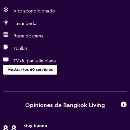
Aire acondicionado
Lavandería
Ropa de cama
Toallas
TV de pantalla plana
Mostrar los 60 servicios
General
Habitaciones familiares
Zona de estar
Opiniones de Bangkok Living
Vista al jardín
Sofá
Muy bueno
8,8
Casilleros