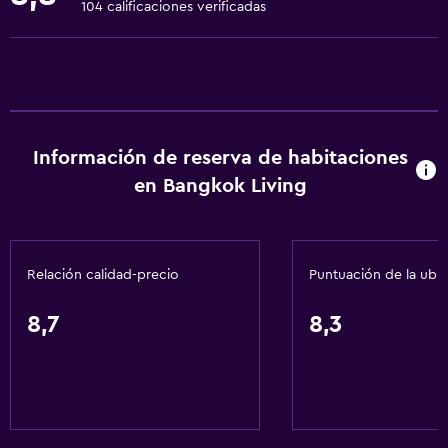
104 calificaciones verificadas
Teléfono
Piso de mosaico/mármol
Vista a la ciudad
Vista a la piscina
Información de reserva de habitaciones
Servicios básicos
en Bangkok Living
Wifi gratis
Ropa de cama
Relación calidad-precio
Puntuación de la ubi
Toallas
Artículos de aseo gratis
8,7
8,3
Champú
Alarma de humo
Gel de ducha
Aire acondicionado