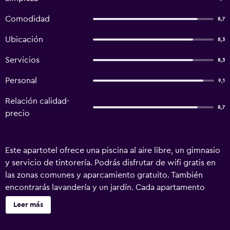
Comodidad
8,7
Ubicación
8,3
Servicios
8,3
Personal
9,1
Relación calidad-
8,7
precio
Este apartotel ofrece una piscina al aire libre, un gimnasio
y servicio de tintorería. Podrás disfrutar de wifi gratis en
las zonas comunes y aparcamiento gratuito. También
encontrarás lavandería y un jardín. Cada apartamento
cuenta con cocina básica con frigorífico y microondas,
Leer más
además de wifi gratis y televisión con canales por cable.
También podrás disfrutar de balcón, comedor y hervidor