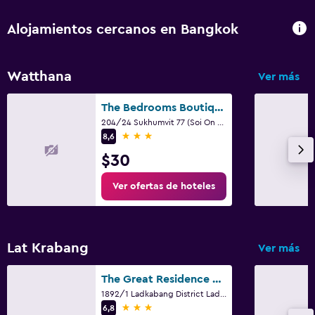
Piscina en la terraza
Piscina al aire libre
Alojamientos cercanos en Bangkok
Estacionamiento y transporte
Watthana
Ver más
Estacionamiento gratuito
The Bedrooms Boutique Hotel Bangkok
204/24 Sukhumvit 77 (Soi On Nut), Bangkok
Zona de trabajo
3 estrellas
8,6
Escritorio
$30
Ver ofertas de hoteles
Gimnasio
Gimnasio
Lat Krabang
Ver más
The Great Residence Suvarnabhumi Airport
1892/1 Ladkabang District Ladkabang, Bangkok
3 estrellas
6,8