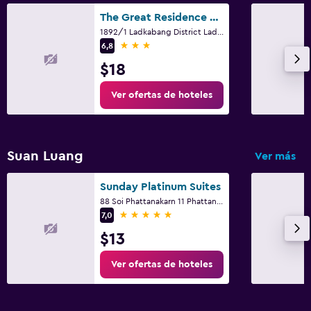
The Great Residence Suvarnabhumi Airport
1892/1 Ladkabang District Ladkabang, Bangkok
3 estrellas
6,8
$18
Ver ofertas de hoteles
Suan Luang
Ver más
Sunday Platinum Suites
88 Soi Phattanakarn 11 Phattanakarn Rd, Bangkok
5 estrellas
7,0
$13
Ver ofertas de hoteles