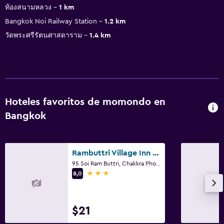
ท้องสนามหลวง
1 km
Bangkok Noi Railway Station
1.2 km
วัดพระศรีรัตนศาสดาราม
1.4 km
Hoteles favoritos de momondo en
Bangkok
Rambuttri Village Inn & Plaza
95 Soi Ram Buttri, Chakkra Phong Road, Phra Nakorn, Bangkok
3 estrellas
8,0
$21