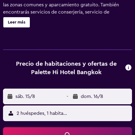
las zonas comunes y aparcamiento gratuito. También
encontrarás servicios de conserjería, servicio de
recepción 24 horas y check-in exprés. Palette Hi Hotel
Leer más
Bangkok ofrece 143 alojamientos con aire acondicionado,
botella de agua gratuita y albornoces. Estos alojamientos
ofrecen una zona de estar separada. Las camas están
vestidas con ropa de cama de alta calidad. Este hotel en
Bangkok ofrece acceso a Internet wifi gratis. Los baños
están equipados con ducha, zapatillas y artículos de
Precio de habitaciones y ofertas de
higiene personal gratuitos. Los servicios para las personas
Palette Hi Hotel Bangkok
de negocios incluyen escritorio y teléfono. Se ofrece
servicio de limpieza todos los días.
sáb. 15/8
-
dom. 16/8
2 huéspedes, 1 habitación