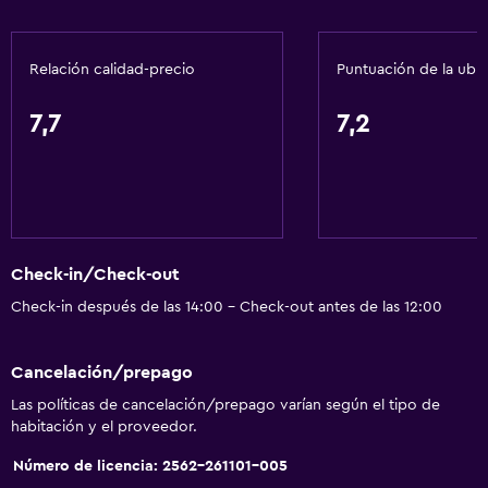
Aire acondicionado
Papeleras
Relación calidad-precio
Puntuación de la ubi
Servicios y facilidades
7,7
7,2
Cajero automático/banco
Centro de negocios
Servicio de despertador
Caja fuerte
Check-in/Check-out
Instalaciones para reuniones
Check-in después de las 14:00 - Check-out antes de las 12:00
Servicio de habitaciones
Mostrador de información turística
Cancelación/prepago
Acceso con tarjeta
Las políticas de cancelación/prepago varían según el tipo de
Check-out exprés
habitación y el proveedor.
Botella de agua
Número de licencia: 2562-261101-005