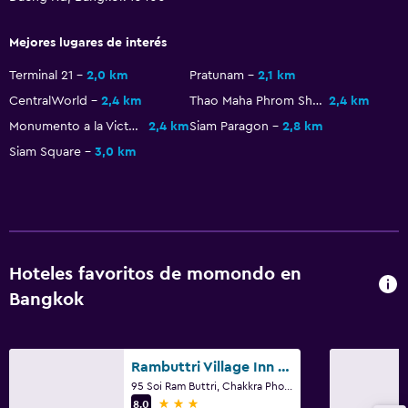
Ascensor
Mejores lugares de interés
Para no fumadores
Áreas designadas para fumadores
Terminal 21
2,0 km
Pratunam
2,1 km
CentralWorld
2,4 km
Thao Maha Phrom Shrine
2,4 km
Aire libre
Monumento a la Victoria
2,4 km
Siam Paragon
2,8 km
Siam Square
3,0 km
Terraza/patio
Chimenea exterior
Jardín
Habitación
Hoteles favoritos de momondo en
Enchufe cerca de la cama
Bangkok
Perchero
Armario o clóset
Rambuttri Village Inn & Plaza
95 Soi Ram Buttri, Chakkra Phong Road, Phra Nakorn, Bangkok
3 estrellas
Estacionamiento y transporte
8,0