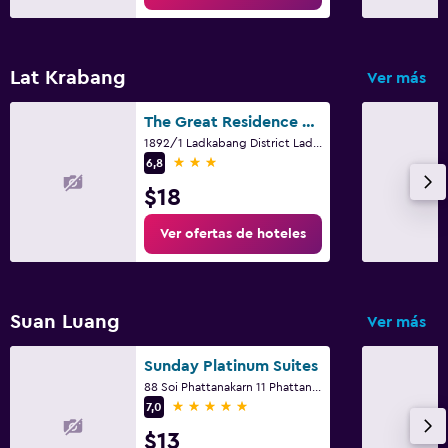
Lat Krabang
Ver más
The Great Residence Suvarnabhumi Airport
1892/1 Ladkabang District Ladkabang, Bangkok
3 estrellas
6,8
$18
Ver ofertas de hoteles
Suan Luang
Ver más
Sunday Platinum Suites
88 Soi Phattanakarn 11 Phattanakarn Rd, Bangkok
5 estrellas
7,0
$13