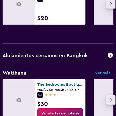
Traslado aeropuerto
Estacionamiento gratuito
$20
Lavandería
Lavandería
Servicios de lavandería/tintorería
Alojamientos cercanos en Bangkok
Zona de trabajo
Escritorio
Watthana
Ver más
Ideal para familias
The Bedrooms Boutique Hotel Bangkok
204/24 Sukhumvit 77 (Soi On Nut), Bangkok
Cuidado de niños o guardería
3 estrellas
8,6
$30
Spa
Ver ofertas de hoteles
Spa