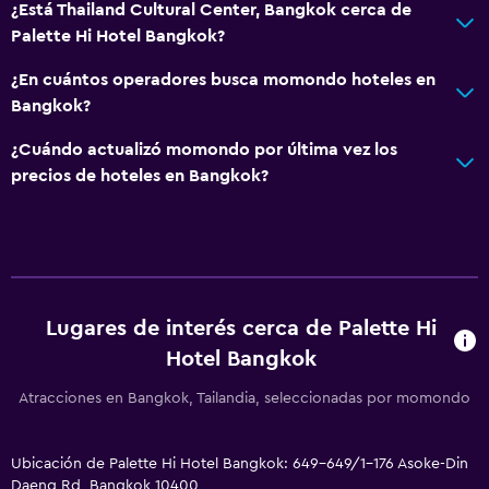
Salud y seguridad
¿Está Thailand Cultural Center, Bangkok cerca de
Palette Hi Hotel Bangkok?
Limpieza diaria
Botiquín de primeros auxilios
¿En cuántos operadores busca momondo hoteles en
Bangkok?
Cámaras CCTV en zonas comunes
Cámaras CCTV en el exterior
¿Cuándo actualizó momondo por última vez los
precios de hoteles en Bangkok?
Seguridad las 24 horas
Caja fuerte
Sistema de entretenimiento
TV de pantalla plana
Lugares de interés cerca de Palette Hi
Sala de estar/TV compartida
Hotel Bangkok
TV por cable o vía satélite
Atracciones en Bangkok, Tailandia, seleccionadas por momondo
TV
Ubicación de Palette Hi Hotel Bangkok: 649-649/1-176 Asoke-Din
Accesibilidad y adecuación
Daeng Rd, Bangkok 10400