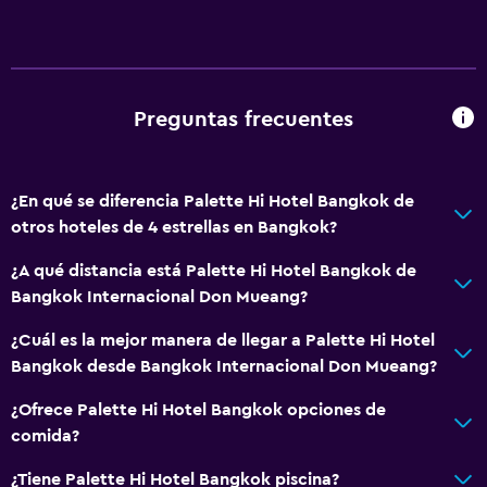
Check-in/check-out privado
Recepción 24 horas
Baño
Preguntas frecuentes
Ducha
Bidé
¿En qué se diferencia Palette Hi Hotel Bangkok de
Secador de pelo
otros hoteles de 4 estrellas en Bangkok?
Aseo
¿A qué distancia está Palette Hi Hotel Bangkok de
Papel higiénico
Bangkok Internacional Don Mueang?
Albornoz
¿Cuál es la mejor manera de llegar a Palette Hi Hotel
Baño privado
Bangkok desde Bangkok Internacional Don Mueang?
General
¿Ofrece Palette Hi Hotel Bangkok opciones de
comida?
Habitaciones familiares
Pantuflas
¿Tiene Palette Hi Hotel Bangkok piscina?