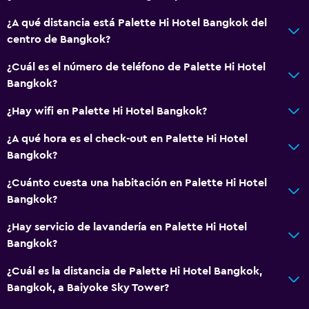
Casilleros
¿A qué distancia está Palette Hi Hotel Bangkok del
Teléfono
centro de Bangkok?
Piso de mosaico/mármol
¿Cuál es el número de teléfono de Palette Hi Hotel
Vista a la ciudad
Bangkok?
Espacio de almacenamiento
¿Hay wifi en Palette Hi Hotel Bangkok?
¿A qué hora es el check-out en Palette Hi Hotel
Comedor
Bangkok?
Minibar
¿Cuánto cuesta una habitación en Palette Hi Hotel
Restaurante
Bangkok?
Bar/lounge
¿Hay servicio de lavandería en Palette Hi Hotel
Cafetería
Bangkok?
Comedor
¿Cuál es la distancia de Palette Hi Hotel Bangkok,
Mesa de comedor
Bangkok, a Baiyoke Sky Tower?