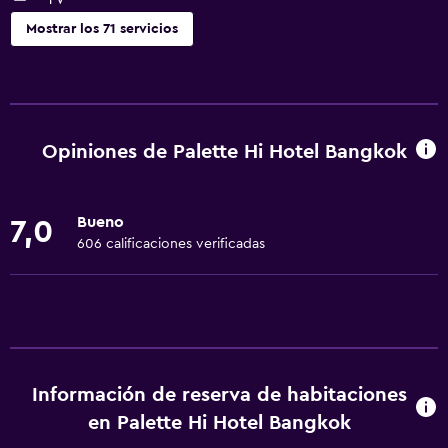
Mostrar los 71 servicios
Servicios básicos
Wifi gratis
Wifi disponible en todas las instalaciones
Opiniones de Palette Hi Hotel Bangkok
Internet
Ropa de cama
Bueno
7,0
Toallas
606 calificaciones verificadas
Ventilador
Extinguidor
Artículos de aseo gratis
Champú
Información de reserva de habitaciones
Alarma de humo
en Palette Hi Hotel Bangkok
Gel de ducha