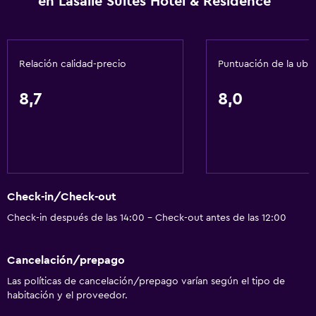
en Lasalle Suites Hotel & Residence
Gel de ducha
Toallas/ropa de cama (cargo adicional)
Papeleras
Relación calidad-precio
Puntuación de la ubi
General
8,7
8,0
Habitaciones familiares
Vista al jardín
Vista a la piscina
Espacio de almacenamiento
Check-in/Check-out
Zona de estar
Check-in después de las 14:00 - Check-out antes de las 12:00
Pantuflas
Sofá
Cancelación/prepago
Habitaciones insonorizadas
Las políticas de cancelación/prepago varían según el tipo de
Insonorización
habitación y el proveedor.