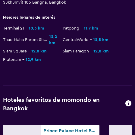
Restaurante
Sukhumvit 105 Bangna, Bangkok
La comida se puede entregar en el alojamiento
Mejores lugares de interés
Máquina expendedora (bebidas)
Terminal 21
10,3 km
Patpong
11,7 km
Máquina expendedora (botanas)
12,2
Mesa de comedor
Thao Maha Phrom Shrine
CentralWorld
12,5 km
km
Siam Square
12,8 km
Siam Paragon
12,8 km
Accesibilidad y adecuación
Pratunam
12,9 km
Unidad accesible para personas en silla de ruedas
Para no fumadores
Áreas designadas para fumadores
Ascensor
Hoteles favoritos de momondo en
Ascensor disponible
Bangkok
Plantas superiores accesibles por ascensor
Prince Palace Hotel Bangkok
Aire libre