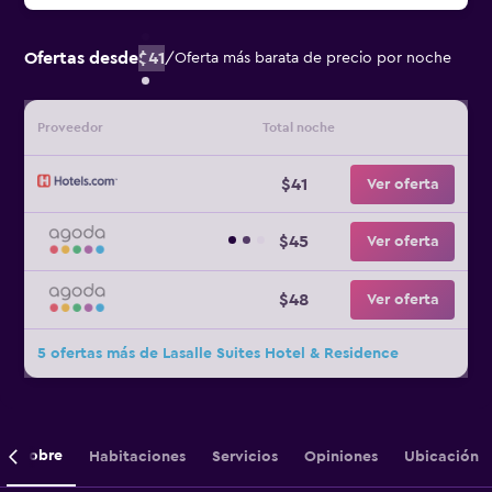
Ofertas desde
$41
/
Oferta más barata de precio por noche
Proveedor
Total noche
$41
Ver oferta
$45
Ver oferta
$48
Ver oferta
5 ofertas más de Lasalle Suites Hotel & Residence
Sobre
Habitaciones
Servicios
Opiniones
Ubicación