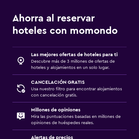
Lavandería
Servicio de planchado
Ahorra al reservar
Servicios de lavandería/tintorería
hoteles con momondo
Plancha y tabla de planchar
Actividades
Las mejores ofertas de hoteles para ti
Golf
Descubre más de 3 millones de ofertas de
hoteles y alojamientos en un solo lugar.
Salón de belleza
Karaoke
CANCELACIÓN GRATIS
Cancha de básquetbol
Usa nuestro filtro para encontrar alojamientos
con cancelación gratis.
Habitación
Millones de opiniones
Enchufe cerca de la cama
Mira las puntuaciones basadas en millones de
opiniones de huéspedes reales.
Perchero
Armario o clóset
Alertas de precios