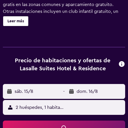
gratis en las zonas comunes y aparcamiento gratuito.
Otras instalaciones incluyen un club infantil gratuito, un
centro de negocios y una zona para conferencias. Lasalle
Leer más
Suites Hotel & Residence ofrece 34 alojamientos con aire
acondicionado, caja fuerte y botella de agua gratuita.
Estos alojamientos ofrecen una zona de estar separada. Se
ofrece televisión por cable. En este hotel de 3,5 estrellas,
los alojamientos incluyen cocina básica con
frigorífico/congelador grande y cafetera y tetera. Los
Precio de habitaciones y ofertas de
baños están equipados con ducha, zapatillas, secador de
Lasalle Suites Hotel & Residence
pelo y cepillos de dientes y dentífrico. Los huéspedes
pueden navegar por la web gracias a nuestro acceso a
Internet wifi gratis (velocidad: 50 Mbps o más). Los
sáb. 15/8
-
dom. 16/8
servicios para las personas de negocios incluyen
escritorio y teléfono. Se ofrece servicio de limpieza todos
los días. En el alojamiento hay piscina al aire libre y piscina
2 huéspedes, 1 habitación
infantil. Otros servicios de ocio y esparcimiento incluyen
gimnasio. Se pueden practicar las actividades de ocio y