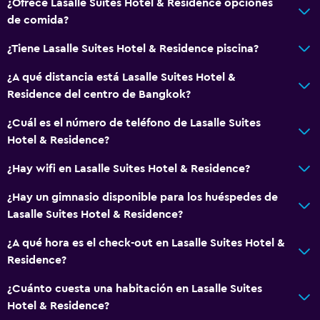
¿Ofrece Lasalle Suites Hotel & Residence opciones
Caja fuerte
de comida?
Botella de agua
¿Tiene Lasalle Suites Hotel & Residence piscina?
¿A qué distancia está Lasalle Suites Hotel &
Cocina
Residence del centro de Bangkok?
Tetera eléctrica
¿Cuál es el número de teléfono de Lasalle Suites
Cocineta
Hotel & Residence?
Horno
¿Hay wifi en Lasalle Suites Hotel & Residence?
Microondas
Cocina
¿Hay un gimnasio disponible para los huéspedes de
Lasalle Suites Hotel & Residence?
Tetera/cafetera
Tetera
¿A qué hora es el check-out en Lasalle Suites Hotel &
Residence?
Nevera
Cafetera
¿Cuánto cuesta una habitación en Lasalle Suites
Hotel & Residence?
Comedor