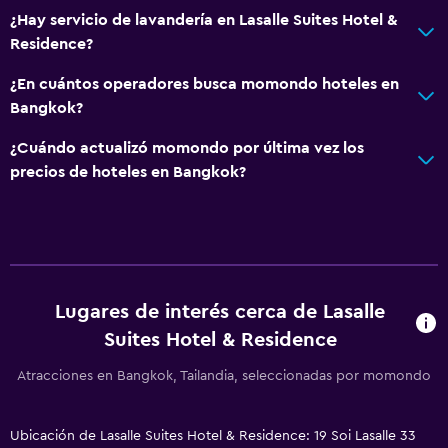
¿Hay servicio de lavandería en Lasalle Suites Hotel &
Baño
Residence?
Secador de pelo
¿En cuántos operadores busca momondo hoteles en
Baño privado
Bangkok?
Ducha
¿Cuándo actualizó momondo por última vez los
Gorro de baño
precios de hoteles en Bangkok?
Tina de baño
Aseo
Papel higiénico
Cepillo de dientes
Lugares de interés cerca de Lasalle
Suites Hotel & Residence
Comedor
Atracciones en Bangkok, Tailandia, seleccionadas por momondo
Almuerzos para llevar
Menús para dietas especiales (bajo petición)
Ubicación de Lasalle Suites Hotel & Residence: 19 Soi Lasalle 33