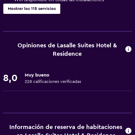
Mostrar los 115 servicios
Servicios básicos
Wifi disponible en todas las instalaciones
Internet
Opiniones de Lasalle Suites Hotel &
Extinguidor
Residence
Artículos de aseo gratis
Alarma de humo
Muy bueno
8,0
Aire acondicionado
228 calificaciones verificadas
Wifi gratis
Ropa de cama
Toallas
Champú
Información de reserva de habitaciones
Adaptador