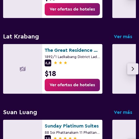
Ver ofertas de hoteles
Lat Krabang
Ver más
The Great Residence Suvarnabhumi Airport
1892/1 Ladkabang District Ladkabang, Bangkok
3 estrellas
6,8
$18
Ver ofertas de hoteles
Suan Luang
Ver más
Sunday Platinum Suites
88 Soi Phattanakarn 11 Phattanakarn Rd, Bangkok
5 estrellas
7,0