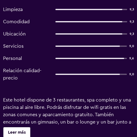
Limpieza
9,3
Comodidad
9,3
Ubicación
9,3
Servicios
9,0
Personal
9,6
Relación calidad-
9,0
precio
Este hotel dispone de 3 restaurantes, spa completo y una
piscina al aire libre. Podrás disfrutar de wifi gratis en las
zonas comunes y aparcamiento gratuito. También
encontrarás un gimnasio, un bar o lounge y un bar junto a
la piscina. LiT BANGKOK Hotel ofrece 79 alojamientos con
Leer más
aire acondicionado, caja fuerte y botella de agua gratuita.