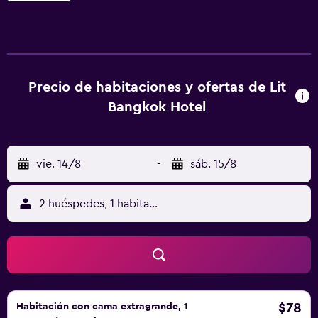
Se ofrece una televisión LCD con canales por cable. Los
huéspedes pueden utilizar los siguientes servicios
disponibles en las habitaciones: frigorífico y cafetera y
tetera. Los baños están equipados con bañera y ducha
independientes con bañera profunda, albornoces,
Precio de habitaciones y ofertas de Lit
zapatillas y artículos de higiene personal de diseño. Los
Bangkok Hotel
huéspedes pueden navegar por la web gracias a nuestro
acceso a Internet gratis (por cable y wifi). Los servicios
para las personas de negocios incluyen escritorio y
vie. 14/8
-
sáb. 15/8
teléfono. Las habitaciones también incluyen secador de
pelo y artículos de higiene personal gratuitos. Se ofrece
servicio de limpieza todos los días. En el alojamiento hay 2
2 huéspedes, 1 habitación
bañeras de hidromasaje además de piscina al aire libre.
Otros servicios de ocio y esparcimiento incluyen baño
turco y gimnasio. No se permite la entrada a la piscina, al
gimnasio y al hidromasaje de niños menores de 4 años sin
la supervisión de un adulto.
$78
Habitación con cama extragrande, 1