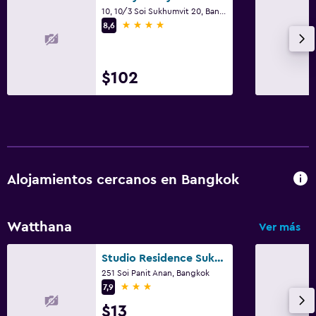
10, 10/3 Soi Sukhumvit 20, Bangkok
4 estrellas
8,6
$102
Alojamientos cercanos en Bangkok
Watthana
Ver más
Studio Residence Sukhumvit 71
251 Soi Panit Anan, Bangkok
3 estrellas
7,9
$13