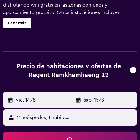
disfrutar de wifi gratis en las zonas comunes y
aparcamiento gratuito. Otras instalaciones incluyen
lavandería, servicio de recepción 24 horas y una
Leer más
peluquería. El cuarto de baño es compartido. Regent
Ramkhamhaeng ofrece 158 alojamientos con aire
acondicionado, minibar y botella de agua gratuita. Se
ofrece frigorífico y cafetera y tetera. Los huéspedes
tienen acceso a baños compartidos. Los baños están
equipados con ducha, artículos de higiene personal
Precio de habitaciones y ofertas de
gratuitos y secador de pelo. Este hotel en Bangkok ofrece
Regent Ramkhamhaeng 22
acceso a Internet wifi gratis. Se ofrece una televisión LCD
de 30 pulgadas con canales por cable. Se ofrece servicio
de limpieza todos los días.
vie. 14/8
-
sáb. 15/8
2 huéspedes, 1 habitación