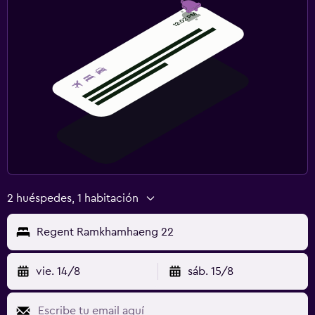
2 huéspedes, 1 habitación
Regent Ramkhamhaeng 22
vie. 14/8
sáb. 15/8