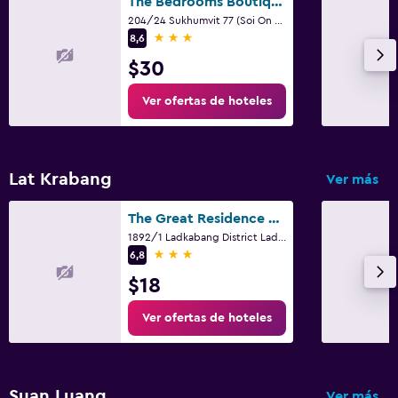
The Bedrooms Boutique Hotel Bangkok
204/24 Sukhumvit 77 (Soi On Nut), Bangkok
3 estrellas
8,6
$30
Ver ofertas de hoteles
Lat Krabang
Ver más
The Great Residence Suvarnabhumi Airport
1892/1 Ladkabang District Ladkabang, Bangkok
3 estrellas
6,8
$18
Ver ofertas de hoteles
Suan Luang
Ver más