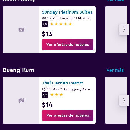
Sunday Platinum Suites
88 Soi Phattanakarn 11 Phattanakarn Rd, Bangkok
5 estrellas
7,0
$13
Ver ofertas de hoteles
Bueng Kum
Ver más
Thai Garden Resort
17/99, Moo 9, Klonggum, Bueng Kum, Bangkok, Bangkok
3 estrellas
6,2
$14
Ver ofertas de hoteles