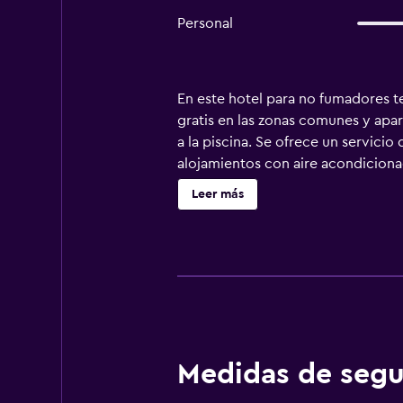
Personal
En este hotel para no fumadores ten
gratis en las zonas comunes y apar
a la piscina. Se ofrece un servici
alojamientos con aire acondiciona
destacar que este alojamiento perm
Leer más
y películas de pago. Los baños est
comodidades especialmente pensada
portátil y teléfono. Las habitacion
nocturno y servicio de limpieza tod
servicios de ocio y esparcimiento e
Medidas de segu