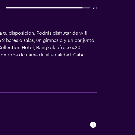
9,1
 tu disposición. Podrás disfrutar de wifi
 2 bares o salas, un gimnasio y un bar junto
 Collection Hotel, Bangkok ofrece 420
con ropa de cama de alta calidad. Cabe
isión por satélite con canales de suscripción
onal gratuitos y secador de pelo. Entre las
rio, caja fuerte con capacidad para un
ra. Se ofrece servicio de descubierta
 servicio de limpieza a petición. Los
io.