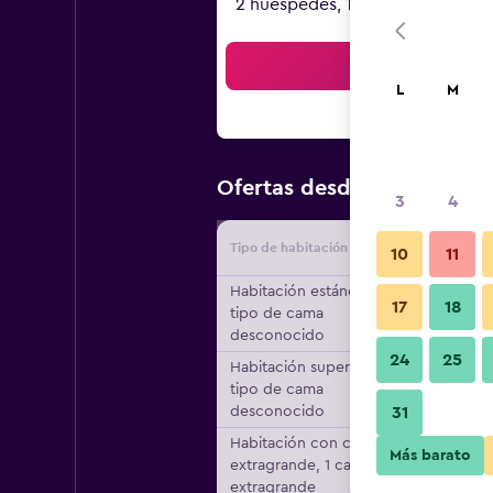
2 huéspedes, 1 habitación
Bus
L
M
$69
Ofertas desde
/
Oferta má
3
4
Tipo de habitación
Proveedo
10
11
Habitación estándar,
17
18
tipo de cama
desconocido
24
25
Habitación superior,
tipo de cama
desconocido
31
Habitación con cama
Más barato
extragrande, 1 cama
extragrande