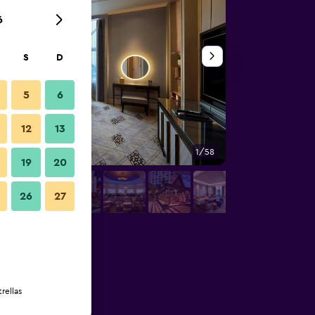
6
S
D
5
6
12
13
1/58
Edificio
19
20
26
27
rellas