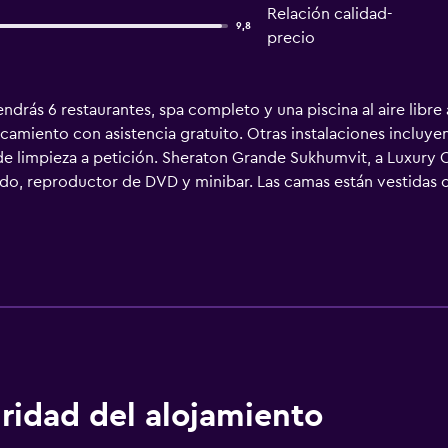
Relación calidad-
9,8
precio
drás 6 restaurantes, spa completo y una piscina al aire libre a
camiento con asistencia gratuito. Otras instalaciones incluyen
o de limpieza a petición. Sheraton Grande Sukhumvit, a Luxury
do, reproductor de DVD y minibar. Las camas están vestidas 
ite a sus clientes elegir el tipo de almohada. Se ofrece telev
án dotados de albornoces, zapatillas, artículos de higiene pers
s para las personas en viaje de negocios se incluyen escrito
es también incluyen botella de agua gratuita y cafetera y tete
os los días. Es posible solicitar cambio de sábanas. Se ofrece
n este hotel incluyen una piscina al aire libre, sauna y gimnas
ridad del alojamiento