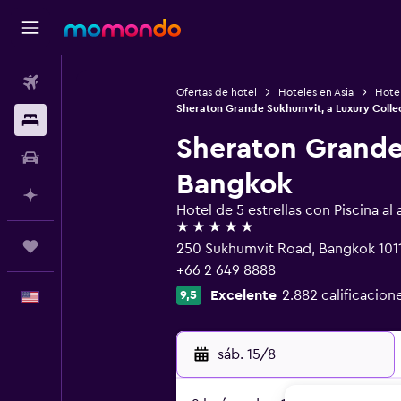
Vuelos
Ofertas de hotel
Hoteles en Asia
Hotel
Sheraton Grande Sukhumvit, a Luxury Colle
Alojamientos
Sheraton Grande
Autos
Bangkok
Planifica con IA
Hotel de 5 estrellas con Piscina al a
5 estrellas
Trips
250 Sukhumvit Road, Bangkok 101
+66 2 649 8888
Excelente
2.882 calificacion
9,5
Español
sáb. 15/8
-