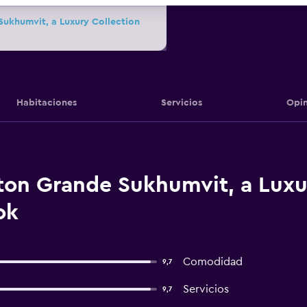
Sukhumvit, a Luxury Collection
Habitaciones
Servicios
Opin
ton Grande Sukhumvit, a Luxur
ok
Comodidad
9,7
Servicios
9,7