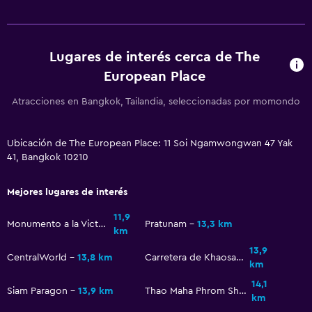
Estacionamiento gratuito
Sistema de entretenimiento
Lugares de interés cerca de The
European Place
TV por cable o vía satélite
TV
Atracciones en Bangkok, Tailandia, seleccionadas por momondo
Habitación
Ubicación de The European Place: 11 Soi Ngamwongwan 47 Yak
41, Bangkok 10210
Armario o clóset
Despertador
Mejores lugares de interés
11,9
Zona de trabajo
Monumento a la Victoria
Pratunam
13,3 km
km
Fax/fotocopiadora
13,9
CentralWorld
13,8 km
Carretera de Khaosan
Escritorio
km
14,1
Siam Paragon
13,9 km
Thao Maha Phrom Shrine
km
Actividades