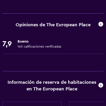
Servicios básicos
Wifi gratis
Internet
Opiniones de The European Place
Extinguidor
Aire acondicionado
Bueno
7,9
Artículos de aseo gratis
140 calificaciones verificadas
Alarma de humo
Papeleras
Accesibilidad y adecuación
Habitaciones para no fumadores disponibles
Información de reserva de habitaciones
Accesibilidad
en The European Place
Lavabo bajo
Ascensor