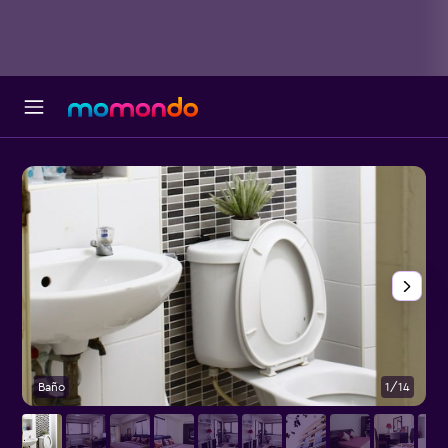
Baño
1/14