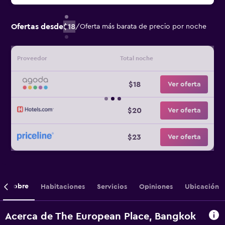
Ofertas desde
$18
/
Oferta más barata de precio por noche
Proveedor
Total noche
$18
Ver oferta
$20
Ver oferta
$23
Ver oferta
Sobre
Habitaciones
Servicios
Opiniones
Ubicación
Acerca de The European Place, Bangkok