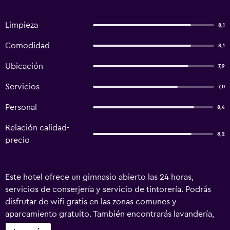
Limpieza
8,1
Comodidad
8,1
Ubicación
7,9
Servicios
7,0
Personal
8,4
Relación calidad-
8,2
precio
Este hotel ofrece un gimnasio abierto las 24 horas,
servicios de conserjería y servicio de tintorería. Podrás
disfrutar de wifi gratis en las zonas comunes y
aparcamiento gratuito. También encontrarás lavandería,
una sala de ordenadores y check-in exprés. The European