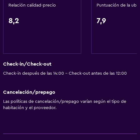
Relación calidad-precio
Puntuación de la ubi
Áreas designadas para fumadores
8,2
7,9
Servicios y facilidades
Cajero automático/banco
Check-out exprés
Cambio de divisas
Servicio de habitaciones
Check-in/Check-out
Recepción 24 horas
Check-in después de las 14:00 - Check-out antes de las 12:00
Baño
Cancelación/prepago
Tina de baño
Las políticas de cancelación/prepago varían según el tipo de
habitación y el proveedor.
Aseo
Ducha
Baño privado