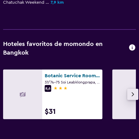
Chatuchak Weekend Market
7,9 km
Golf
Gimnasio
Gimnasio
Hoteles favoritos de momondo en
Bangkok
Botanic Service Room At Impact Muangthongthani - Sha Certified
37/74-75 Soi Leabklongprapa, Bangkok
3 estrellas
8,6
$31