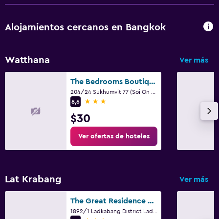
Alojamientos cercanos en Bangkok
Watthana
Ver más
The Bedrooms Boutique Hotel Bangkok
204/24 Sukhumvit 77 (Soi On Nut), Bangkok
3 estrellas
8,6
$30
Ver ofertas de hoteles
Lat Krabang
Ver más
The Great Residence Suvarnabhumi Airport
1892/1 Ladkabang District Ladkabang, Bangkok