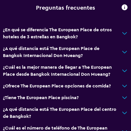
Preguntas frecuentes
Lavandería
Lavandería
Servicio de planchado
¿En qué se diferencia The European Place de otros
Servicios de lavandería/tintorería
hoteles de 3 estrellas en Bangkok?
Plancha y tabla de planchar
¿A qué distancia está The European Place de
Bangkok Internacional Don Mueang?
Salud y seguridad
¿Cuál es la mejor manera de llegar a The European
Cámaras CCTV en el exterior
Place desde Bangkok Internacional Don Mueang?
Limpieza diaria
¿Ofrece The European Place opciones de comida?
Botiquín de primeros auxilios
¿Tiene The European Place piscina?
Cámaras CCTV en zonas comunes
¿A qué distancia está The European Place del centro
Aire libre
de Bangkok?
Terraza
¿Cuál es el número de teléfono de The European