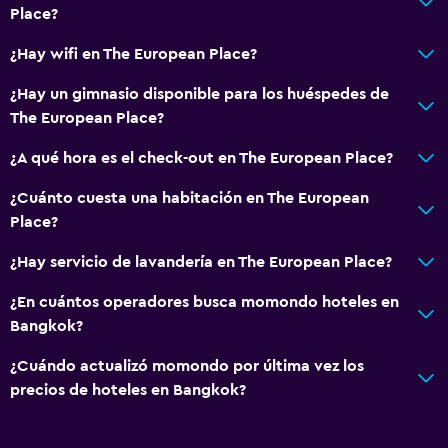
Terraza/patio
Place?
Jardín
¿Hay wifi en The European Place?
¿Hay un gimnasio disponible para los huéspedes de
Comedor
The European Place?
Servicio de entrega de comida
¿A qué hora es el check-out en The European Place?
Nevera
Almuerzos para llevar
¿Cuánto cuesta una habitación en The European
Place?
General
¿Hay servicio de lavandería en The European Place?
Teléfono
¿En cuántos operadores busca momondo hoteles en
Piso de mosaico/mármol
Bangkok?
Espacio de almacenamiento
¿Cuándo actualizó momondo por última vez los
precios de hoteles en Bangkok?
Estacionamiento y transporte
Estacionamiento en la calle