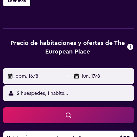
Leer más
Place ofrece 65 alojamientos con aire acondicionado,
botella de agua gratuita y tabla de planchar con plancha.
Las habitaciones disponen de balcón. Se ofrece televisión
por cable. Los baños están equipados con ducha y
artículos de higiene personal gratuitos. Los huéspedes
pueden navegar por la web gracias a nuestro acceso a
Precio de habitaciones y ofertas de The
Internet wifi gratis. Los servicios para las personas de
European Place
negocios incluyen escritorio y teléfono. Se ofrece servicio
de limpieza todos los días y es posible solicitar secador de
pelo. Los servicios de ocio y esparcimiento en este hotel
dom. 16/8
-
lun. 17/8
incluyen gimnasio abierto las 24 horas.
2 huéspedes, 1 habitación