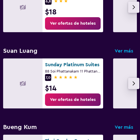
3 estrellas
6,8
$18
Ver ofertas de hoteles
Suan Luang
Ver más
Sunday Platinum Suites
88 Soi Phattanakarn 11 Phattanakarn Rd, Bangkok
5 estrellas
7,0
$14
Ver ofertas de hoteles
Bueng Kum
Ver más