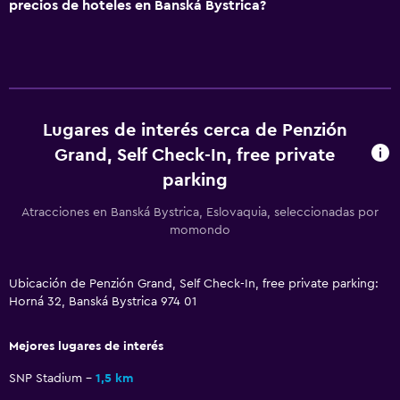
TV de pantalla plana
precios de hoteles en Banská Bystrica?
TV
Estacionamiento y transporte
Estacionamiento gratuito
Lugares de interés cerca de Penzión
Estacionamiento privado
Grand, Self Check-In, free private
parking
Salud y seguridad
Atracciones en Banská Bystrica, Eslovaquia, seleccionadas por
Cámaras CCTV en el exterior
momondo
Cámaras CCTV en zonas comunes
Ubicación de Penzión Grand, Self Check-In, free private parking:
Aire libre
Horná 32, Banská Bystrica 974 01
Terraza
Mejores lugares de interés
Zona de trabajo
SNP Stadium
1,5 km