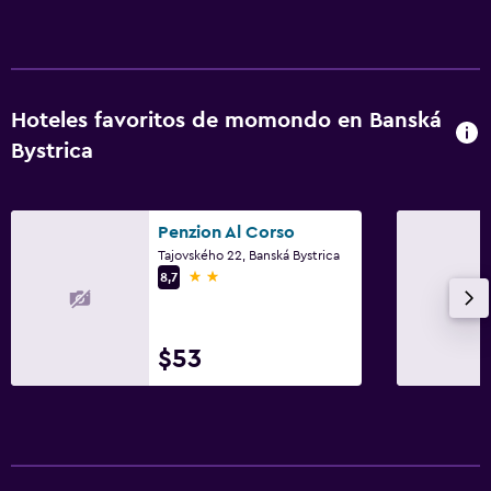
Escritorio
Comedor
Restaurante
Hoteles favoritos de momondo en Banská
Bystrica
Servicios y facilidades
Check-in/check-out privado
Penzion Al Corso
Tajovského 22, Banská Bystrica
2 estrellas
8,7
$53