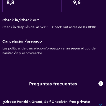
Alfombrado
8,8
9,6
Zona de estar
Piso de parquet o madera noble
Check-in/Check-out
Vista al patio interior
Check-in después de las 14:00 - Check-out antes de las 10:00
Sofá
Espacio de almacenamiento
Cancelación/prepago
Las políticas de cancelación/prepago varían según el tipo de
Accesibilidad y adecuación
habitación y el proveedor.
Para no fumadores
Hipoalergénico
Almohada hipoalergénica
Plantas superiores accesibles por escaleras
Preguntas frecuentes
Áreas designadas para fumadores
¿Ofrece Penzión Grand, Self Check-In, free private
Baño