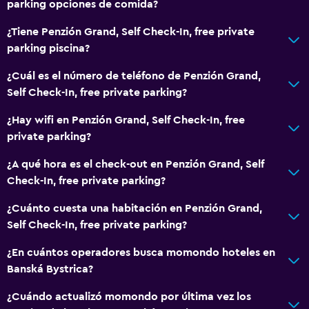
parking opciones de comida?
Secador de pelo
¿Tiene Penzión Grand, Self Check-In, free private
Aseo
parking piscina?
Papel higiénico
¿Cuál es el número de teléfono de Penzión Grand,
Ducha
Self Check-In, free private parking?
Baño privado
¿Hay wifi en Penzión Grand, Self Check-In, free
private parking?
Habitación
Almohada de plumas
¿A qué hora es el check-out en Penzión Grand, Self
Check-In, free private parking?
Enchufe cerca de la cama
Armario o clóset
¿Cuánto cuesta una habitación en Penzión Grand,
Self Check-In, free private parking?
Sofá cama
¿En cuántos operadores busca momondo hoteles en
Sistema de entretenimiento
Banská Bystrica?
TV por cable o vía satélite
¿Cuándo actualizó momondo por última vez los