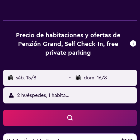
comodidades e instalaciones, tales como una zona
específica para fumadores y un servicio de
guardaequipajes. El casa de huéspedes cuenta con 1
habitación con todo lo esencial para una estancia
agradable. El distrito donde se encuentra situado Penzion
Precio de habitaciones y ofertas de
Grand Banska Bystrica es muy popular por su animada
Penzión Grand, Self Check-In, free
vida nocturna, por lo que a la hora de salir de marcha, el
private parking
abanico de posibilidades es tan amplio que la tarea no le
será difícil. La zona de los alrededores de la casa de
huéspedes es popular por sus tiendas. Queda a solo 20
sáb. 15/8
-
dom. 16/8
minutos caminando de Banska Bystrica Railway Station,
que ofrece un cómodo acceso por Banská Bystrica y la
zona de alrededores.
2 huéspedes, 1 habitación