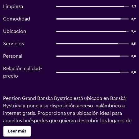
Limpieza
9,3
Comodidad
8,9
Ubicación
9,6
Servicios
8,5
Personal
8,8
Relación calidad-
8,8
precio
Penzion Grand Banska Bystrica está ubicada en Banská
Bystrica y pone a su disposición acceso inalámbrico a
internet gratis. Proporciona una ubicación ideal para
aquellos huéspedes que quieran descubrir los lugares de
interés turístico más populares de la zona. Los huéspedes
Leer más
tienen a su disposición una gran variedad de