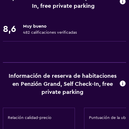
Internet
In, free private parking
Gel de ducha
Ropa de cama
Muy bueno
8,6
Toallas
482 calificaciones verificadas
Ventilador
Extinguidor
Artículos de aseo gratis
Champú
Información de reserva de habitaciones
Calefacción
en Penzión Grand, Self Check-In, free
Papeleras
private parking
General
Vista a una calle tranquila
Relación calidad-precio
Puntuación de la ubi
Habitaciones familiares