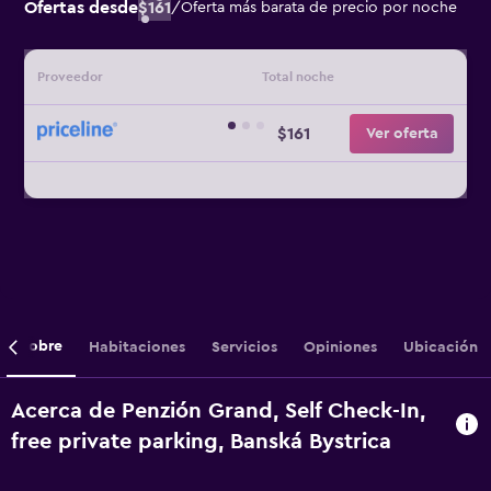
Ofertas desde
$161
/
Oferta más barata de precio por noche
Proveedor
Total noche
$161
Ver oferta
Sobre
Habitaciones
Servicios
Opiniones
Ubicación
Acerca de Penzión Grand, Self Check-In,
free private parking, Banská Bystrica