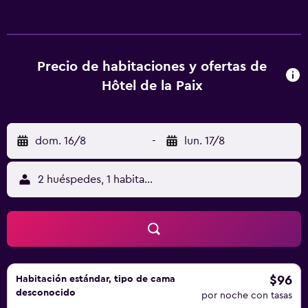
opciones buffet o continentales de desayuno disponibles
en Hotel - Restaurant de la Paix. Guinlet Golf está a 19 km
del alojamiento, y Mont-de-Marsan Golf está a 35 km. El
aeropuerto (Aeropuerto de Pau Pyrénées) está a 89 km.
Precio de habitaciones y ofertas de
Hôtel de la Paix
dom. 16/8
-
lun. 17/8
2 huéspedes, 1 habitación
$96
Habitación estándar, tipo de cama
desconocido
por noche con tasas