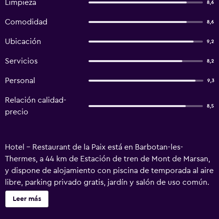
Limpieza
8,6
Comodidad
8,6
Ubicación
9,2
Servicios
8,2
Personal
9,3
Relación calidad-
8,5
precio
Hotel - Restaurant de la Paix está en Barbotan-les-
Thermes, a 44 km de Estación de tren de Mont de Marsan,
y dispone de alojamiento con piscina de temporada al aire
libre, parking privado gratis, jardín y salón de uso común.
Este hotel de 3 estrellas tiene wifi gratis, terraza y
Leer más
restaurante. Hay bar. En el hotel, cada habitación dispone
de baño privado y algunas también ofrecen balcón. Hay