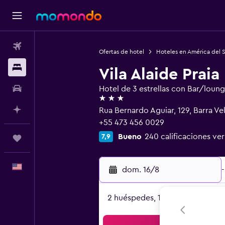
Vuelos
Ofertas de hotel
Hoteles en América del 
Alojamientos
Vila Alaide Praia
Autos
Hotel de 3 estrellas con Bar/loun
3 estrellas
Planifica con IA
Rua Bernardo Aguiar, 129, Barra V
+55 473 456 0029
Bueno
240 calificaciones ver
7,9
Trips
Español
dom. 16/8
-
2 huéspedes, 1 habitación