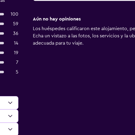
das
100
Aún no hay opiniones
59
Los huéspedes calificaron este alojamiento, p
36
Echa un vistazo a las fotos, los servicios y la u
14
adecuada para tu viaje.
19
7
5