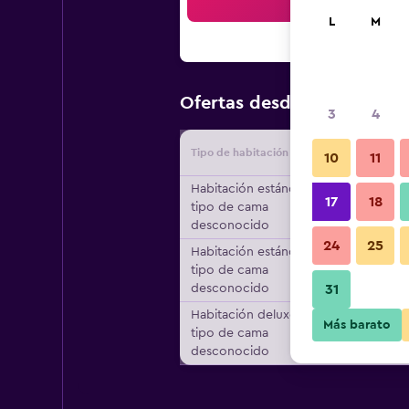
Bus
L
M
$46
Ofertas desde
/
Oferta má
3
4
Tipo de habitación
Proveedo
10
11
Habitación estándar,
17
18
tipo de cama
desconocido
24
25
Habitación estándar,
tipo de cama
desconocido
31
Habitación deluxe,
Más barato
tipo de cama
desconocido