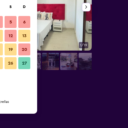
S
D
5
6
12
13
1/19
Buffet
19
20
26
27
rellas