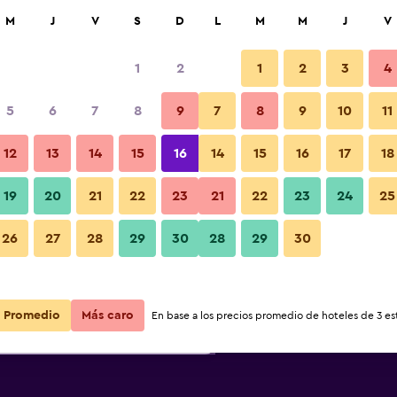
car
M
J
V
S
D
L
M
M
J
V
1
2
1
2
3
4
s barata de precio por noche
5
6
7
8
9
7
8
9
10
11
Otros
r
Total noche
12
13
14
15
16
14
15
16
17
18
19
20
21
22
23
21
22
23
24
25
$46
Ver oferta
26
27
28
29
30
28
29
30
Fotos
$49
Ver oferta
Promedio
Más caro
En base a los precios promedio de hoteles de 3 est
$73
Ver oferta