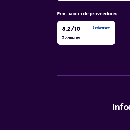
Puntuación de proveedores
8.2
8.2
/10
de
3 opiniones
10
Inf