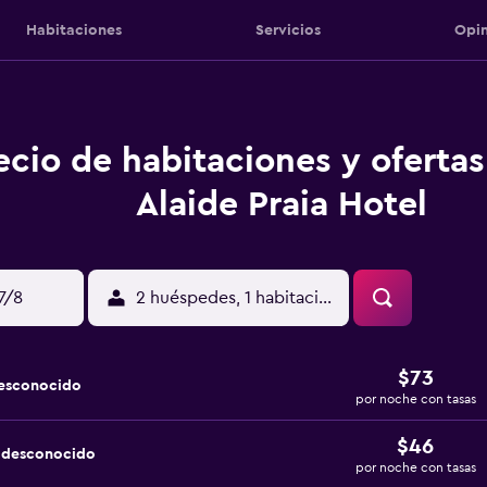
Habitaciones
Servicios
Opin
ecio de habitaciones y ofertas
Alaide Praia Hotel
17/8
2 huéspedes, 1 habitación
$73
desconocido
por noche con tasas
$46
a desconocido
por noche con tasas