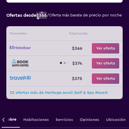
Ofertas desde
$366
/
Oferta más barata de precio por noche
Proveedor
Total noche
$366
Ver oferta
$374
Ver oferta
$375
Ver oferta
23 ofertas más de Heritage Awali Golf & Spa Resort
Sobre
Habitaciones
Servicios
Opiniones
Ubicación