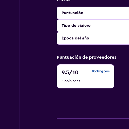
Puntuación
Tipo de viajero
Época del año
Puntuación de proveedores
9.5
9.5
/10
de
5 opiniones
10