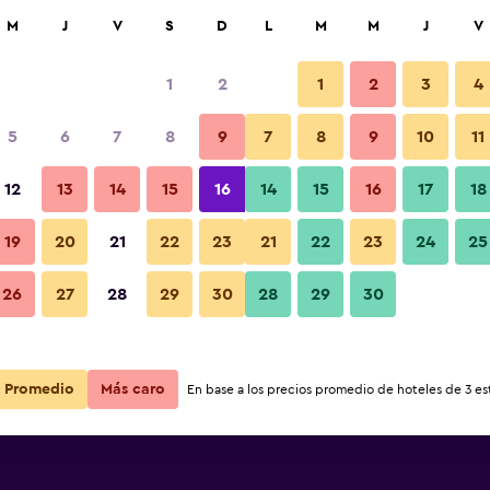
car
M
J
V
S
D
L
M
M
J
V
1
2
1
2
3
4
ás barata de precio por noche
5
6
7
8
9
7
8
9
10
11
r
Total noche
12
13
14
15
16
14
15
16
17
18
$152
Ver oferta
19
20
21
22
23
21
22
23
24
25
26
27
28
29
30
28
29
30
$152
Ver oferta
$209
Ver oferta
Promedio
Más caro
En base a los precios promedio de hoteles de 3 est