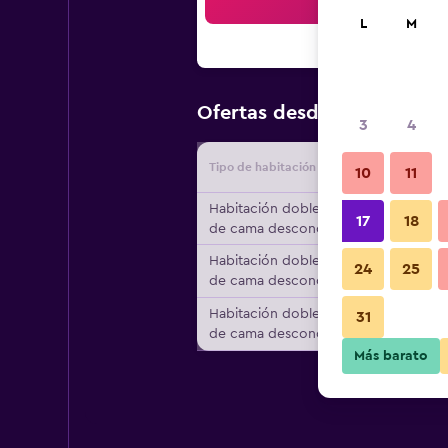
Bus
L
M
$152
Ofertas desde
/
Oferta m
3
4
Tipo de habitación
Proveedo
10
11
Habitación doble, tipo
17
18
de cama desconocido
Habitación doble, tipo
24
25
de cama desconocido
Habitación doble, tipo
31
de cama desconocido
Más barato