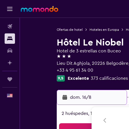
Vuelos
Ofertas de hotel
Hoteles en Europa
Ho
Alojamientos
Hôtel Le Niobel
Autos
Hotel de 3 estrellas con Buceo
3 estrellas
Planifica con IA
Lieu Dit Aghjola, 20226 Belgodère
+33 4 95 61 34 00
Excelente
373 calificaciones
9,5
Trips
Español
dom. 16/8
-
2 huéspedes, 1 habitación