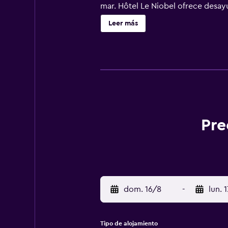
mar. Hôtel Le Niobel ofrece desay
actividades en Belgodère y alreded
Leer más
Station está a 32 km. El aeropuert
Pre
dom. 16/8
-
lun. 
Tipo de alojamiento