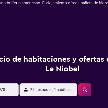
uno buffet o americano. El alojamiento ofrece bañera de hidro
ores, como pesca y ciclismo. Calvi Train Station está a 39 km
o (Aeropuerto de Calvi - Sainte-Catherine) está a 37 km.
cio de habitaciones y ofertas
Le Niobel
17/8
2 huéspedes, 1 habitación