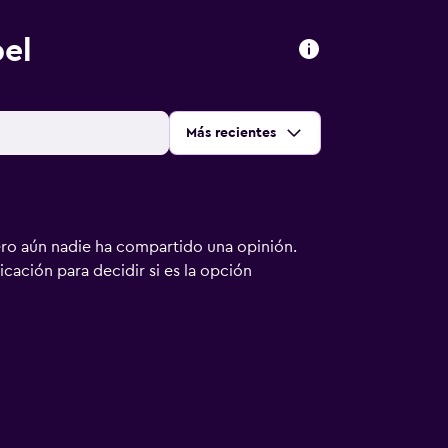
el
Ordenar por
:
Más recientes
ero aún nadie ha compartido una opinión.
bicación para decidir si es la opción