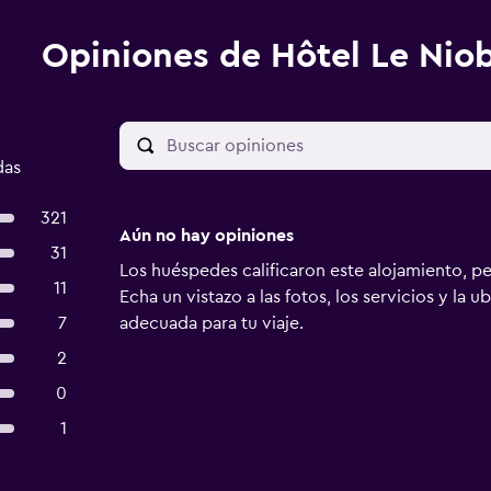
Opiniones de Hôtel Le Niob
das
321
Aún no hay opiniones
31
Los huéspedes calificaron este alojamiento, p
11
Echa un vistazo a las fotos, los servicios y la u
7
adecuada para tu viaje.
2
0
1