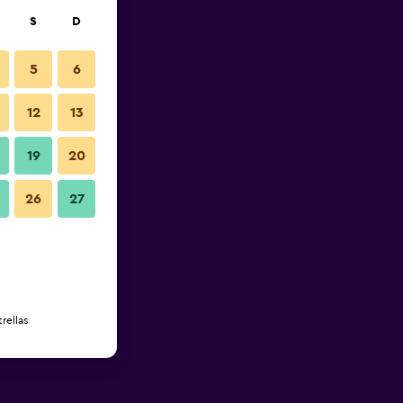
S
D
5
6
12
13
19
20
26
27
rellas