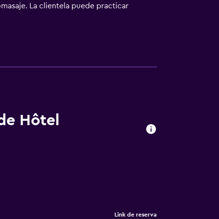
masaje. La clientela puede practicar
 del alojamiento, y Ponte-Leccia Train
 de Hôtel
Link de reserva